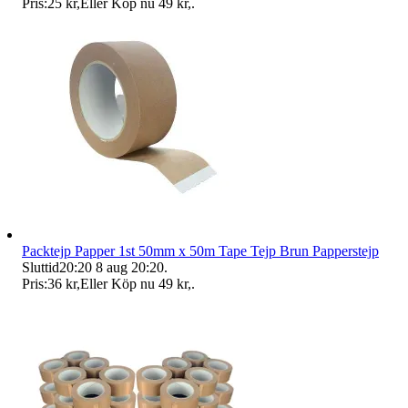
Pris:
25 kr
,
Eller Köp nu
49 kr
,
.
Packtejp Papper 1st 50mm x 50m Tape Tejp Brun Papperstejp
Sluttid
20:20
8 aug 20:20
.
Pris:
36 kr
,
Eller Köp nu
49 kr
,
.