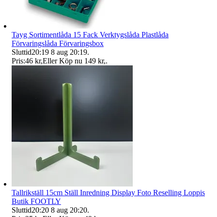
Tayg Sortimentlåda 15 Fack Verktygslåda Plastlåda
Förvaringslåda Förvaringsbox
Sluttid
20:19
8 aug 20:19
.
Pris:
46 kr
,
Eller Köp nu
149 kr
,
.
Tallrikställ 15cm Ställ Inredning Display Foto Reselling Loppis
Butik FOOTLY
Sluttid
20:20
8 aug 20:20
.