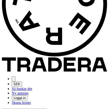
SEK
Så funkar det
Ny annons
Logga in
Skapa konto