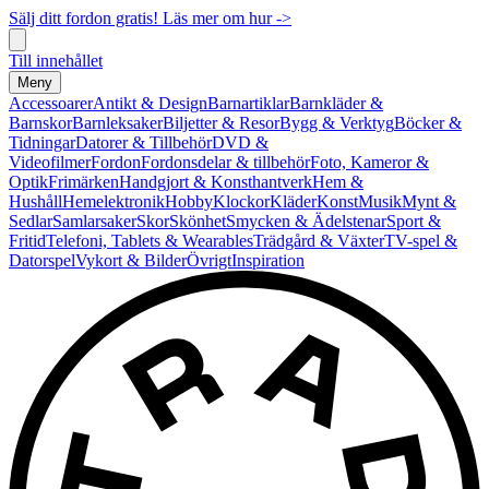
Sälj ditt fordon gratis! Läs mer om hur ->
Till innehållet
Meny
Accessoarer
Antikt & Design
Barnartiklar
Barnkläder &
Barnskor
Barnleksaker
Biljetter & Resor
Bygg & Verktyg
Böcker &
Tidningar
Datorer & Tillbehör
DVD &
Videofilmer
Fordon
Fordonsdelar & tillbehör
Foto, Kameror &
Optik
Frimärken
Handgjort & Konsthantverk
Hem &
Hushåll
Hemelektronik
Hobby
Klockor
Kläder
Konst
Musik
Mynt &
Sedlar
Samlarsaker
Skor
Skönhet
Smycken & Ädelstenar
Sport &
Fritid
Telefoni, Tablets & Wearables
Trädgård & Växter
TV-spel &
Datorspel
Vykort & Bilder
Övrigt
Inspiration