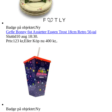
Badge på objektet:
Ny
Gefle Bonny 6st Assietter Eugen Trost 18cm Retro 50-tal
Sluttid
10 aug 18:30
.
Pris:
123 kr
,
Eller Köp nu
400 kr
,
.
Badge på objektet:
Ny