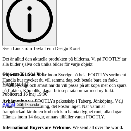
Sven Lindström Tavla Tenn Design Konst
Det är alltid den aktuella produkten på bilderna. Vi på FOOTLY tar
alla bilder själva och unika bilder för varje objekt.
Objektnr
731 904 714
Enhetsfrakt från 99
kr inom Sverige på hela FOOTLYs sortiment.
Handla hur mycket du vill samma dag och betala bara en frakt.
Visningar
143
Enkelt, tydligt och smart när du vill passa på att köpa mer och spara
på frakten. Köp olika dagar blir separata ordrar med ny frakt.
Publicerad
16 maj 19:00
Avhämtning
via FOOTLYs paketskåp i Taberg, Jönköping. Välj
Anmäl
Sälj liknande
avhämtning vid betalning, det kostar inget. När varan är
framplockad får du en kod och kan hämta dygnet runt, alla dagar.
Hämtas inom 14 dagar, annars tillfaller varan FOOTLY.
International Buyers are Welcome.
We send all over the world.