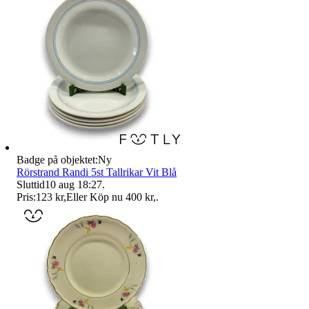
Badge på objektet:
Ny
Rörstrand Randi 5st Tallrikar Vit Blå
Sluttid
10 aug 18:27
.
Pris:
123 kr
,
Eller Köp nu
400 kr
,
.