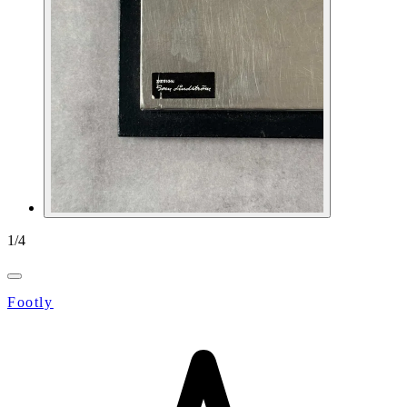
1
/
4
Footly