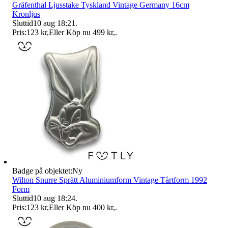
Gräfenthal Ljusstake Tyskland Vintage Germany 16cm
Kronljus
Sluttid
10 aug 18:21
.
Pris:
123 kr
,
Eller Köp nu
499 kr
,
.
Badge på objektet:
Ny
Wilton Snurre Sprätt Aluminiumform Vintage Tårtform 1992
Form
Sluttid
10 aug 18:24
.
Pris:
123 kr
,
Eller Köp nu
400 kr
,
.