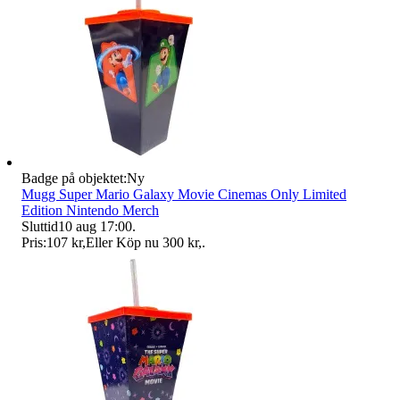
Badge på objektet:
Ny
Mugg Super Mario Galaxy Movie Cinemas Only Limited
Edition Nintendo Merch
Sluttid
10 aug 17:00
.
Pris:
107 kr
,
Eller Köp nu
300 kr
,
.