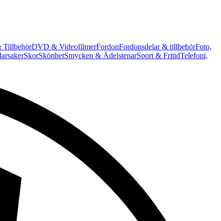
 Tillbehör
DVD & Videofilmer
Fordon
Fordonsdelar & tillbehör
Foto,
arsaker
Skor
Skönhet
Smycken & Ädelstenar
Sport & Fritid
Telefoni,