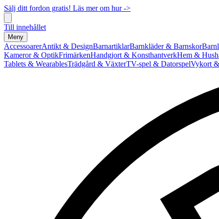
Sälj ditt fordon gratis! Läs mer om hur ->
Till innehållet
Meny
Accessoarer
Antikt & Design
Barnartiklar
Barnkläder & Barnskor
Barnl
Kameror & Optik
Frimärken
Handgjort & Konsthantverk
Hem & Hushå
Tablets & Wearables
Trädgård & Växter
TV-spel & Datorspel
Vykort &