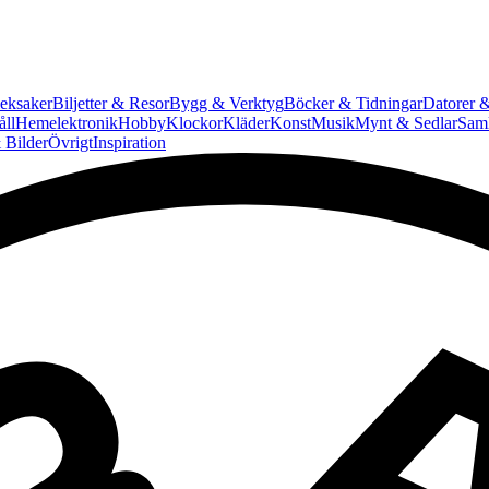
eksaker
Biljetter & Resor
Bygg & Verktyg
Böcker & Tidningar
Datorer &
ll
Hemelektronik
Hobby
Klockor
Kläder
Konst
Musik
Mynt & Sedlar
Saml
 Bilder
Övrigt
Inspiration