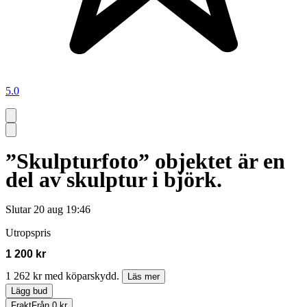
5.0
”Skulpturfoto” objektet är en
del av skulptur i björk.
Slutar
20 aug 19:46
Utropspris
1 200 kr
1 262 kr med köparskydd.
Läs mer
Lägg bud
Frakt
Från 0 kr