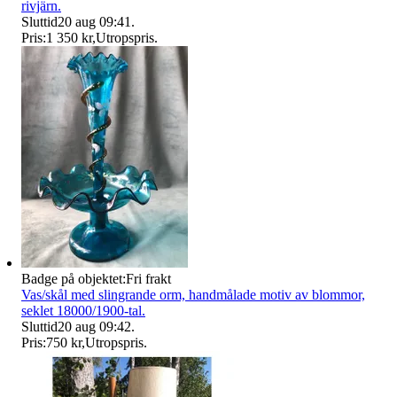
rivjärn.
Sluttid
20 aug 09:41
.
Pris:
1 350 kr
,
Utropspris
.
Badge på objektet:
Fri frakt
Vas/skål med slingrande orm, handmålade motiv av blommor,
seklet 18000/1900-tal.
Sluttid
20 aug 09:42
.
Pris:
750 kr
,
Utropspris
.