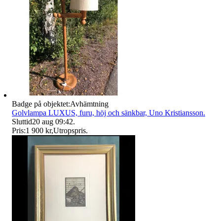
Badge på objektet:
Avhämtning
Golvlampa LUXUS, furu, höj och sänkbar, Uno Kristiansson.
Sluttid
20 aug 09:42
.
Pris:
1 900 kr
,
Utropspris
.