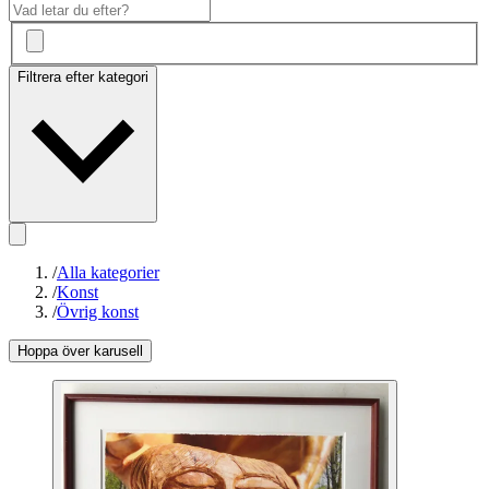
Filtrera efter kategori
/
Alla kategorier
/
Konst
/
Övrig konst
Hoppa över karusell