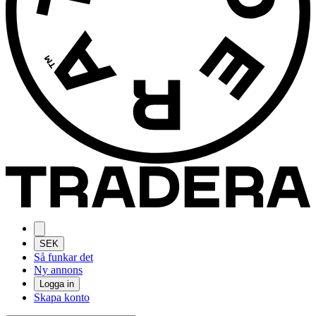
SEK
Så funkar det
Ny annons
Logga in
Skapa konto