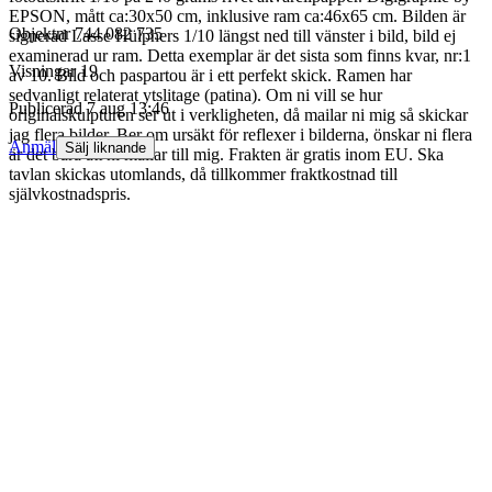
EPSON, mått ca:30x50 cm, inklusive ram ca:46x65 cm. Bilden är
Objektnr
744 082 735
signerad Lasse Hülphers 1/10 längst ned till vänster i bild, bild ej
examinerad ur ram. Detta exemplar är det sista som finns kvar, nr:1
Visningar
19
av 10. Bild och paspartou är i ett perfekt skick. Ramen har
sedvanligt relaterat ytslitage (patina). Om ni vill se hur
Publicerad
7 aug 13:46
originalskulpturen ser ut i verkligheten, då mailar ni mig så skickar
jag flera bilder. Ber om ursäkt för reflexer i bilderna, önskar ni flera
Anmäl
Sälj liknande
är det bara att ni mailar till mig. Frakten är gratis inom EU. Ska
tavlan skickas utomlands, då tillkommer fraktkostnad till
självkostnadspris.