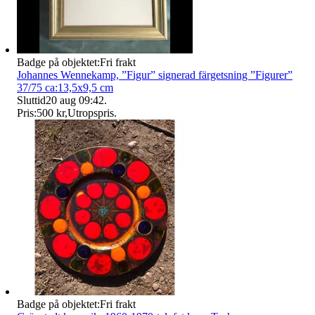
Badge på objektet:
Fri frakt
Johannes Wennekamp, ”Figur” signerad färgetsning ”Figurer”
37/75 ca:13,5x9,5 cm
Sluttid
20 aug 09:42
.
Pris:
500 kr
,
Utropspris
.
Badge på objektet:
Fri frakt