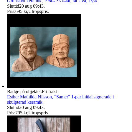
Grünstadt keramik, 1960-1970-tal, fat lava, Tysk.
Sluttid
20 aug 09:43
.
Pris:
695 kr
,
Utropspris
.
Badge på objektet:
Fri frakt
Esther Mathilda Nilsson, ”Samer” 1-par initial signerade i
skulpterad keramik.
Sluttid
20 aug 09:43
.
Pris:
795 kr
,
Utropspris
.