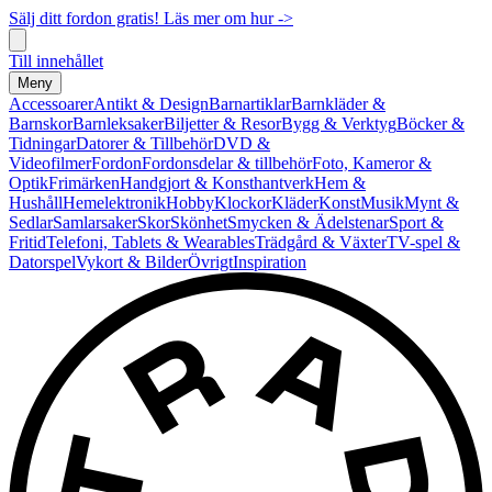
Sälj ditt fordon gratis! Läs mer om hur ->
Till innehållet
Meny
Accessoarer
Antikt & Design
Barnartiklar
Barnkläder &
Barnskor
Barnleksaker
Biljetter & Resor
Bygg & Verktyg
Böcker &
Tidningar
Datorer & Tillbehör
DVD &
Videofilmer
Fordon
Fordonsdelar & tillbehör
Foto, Kameror &
Optik
Frimärken
Handgjort & Konsthantverk
Hem &
Hushåll
Hemelektronik
Hobby
Klockor
Kläder
Konst
Musik
Mynt &
Sedlar
Samlarsaker
Skor
Skönhet
Smycken & Ädelstenar
Sport &
Fritid
Telefoni, Tablets & Wearables
Trädgård & Växter
TV-spel &
Datorspel
Vykort & Bilder
Övrigt
Inspiration