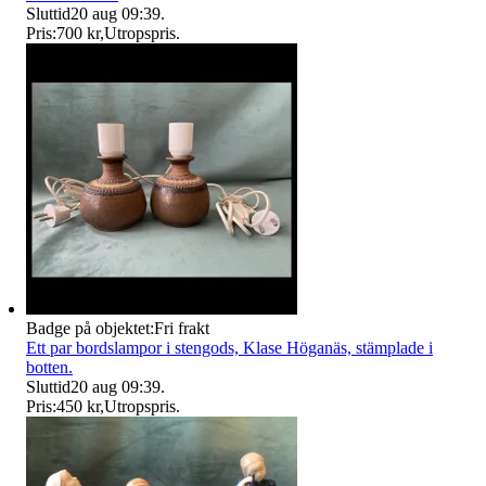
Sluttid
20 aug 09:39
.
Pris:
700 kr
,
Utropspris
.
Badge på objektet:
Fri frakt
Ett par bordslampor i stengods, Klase Höganäs, stämplade i
botten.
Sluttid
20 aug 09:39
.
Pris:
450 kr
,
Utropspris
.