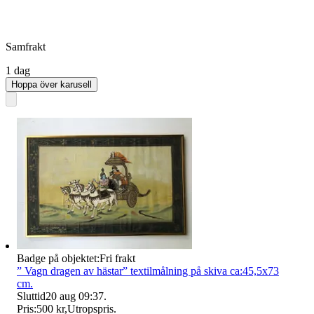
Samfrakt
1 dag
Hoppa över karusell
Badge på objektet:
Fri frakt
” Vagn dragen av hästar” textilmålning på skiva ca:45,5x73
cm.
Sluttid
20 aug 09:37
.
Pris:
500 kr
,
Utropspris
.