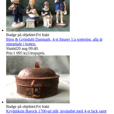
Badge på objektet:
Fri frakt
Bing & Gröndahl Danmark, 4-st figurer 1:a sortering, alla är
stämplade i botten.
Sluttid
20 aug 09:40
.
Pris:
1 095 kr
,
Utropspris
.
Badge på objektet:
Fri frakt
Kryddskrin Barock 1700-tal plåt, invändigt med 4-st fack samt