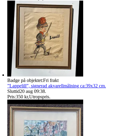
Badge på objektet:
Fri frakt
”Lappelill”, signerad akvarellmålning ca:39x32 cm.
Sluttid
20 aug 09:38
.
Pris:
350 kr
,
Utropspris
.