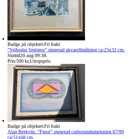
Badge på objektet:
Fri frakt
”Sjöbodar Smögen” signerad akvarellmålning ca:23x32 cm.
Sluttid
20 aug 09:38
.
Pris:
500 kr
,
Utropspris
.
Badge på objektet:
Fri frakt
Alan Berkvitz. ”Figur” signerad carborundumetsning 67/99
ca:51x68 cm.