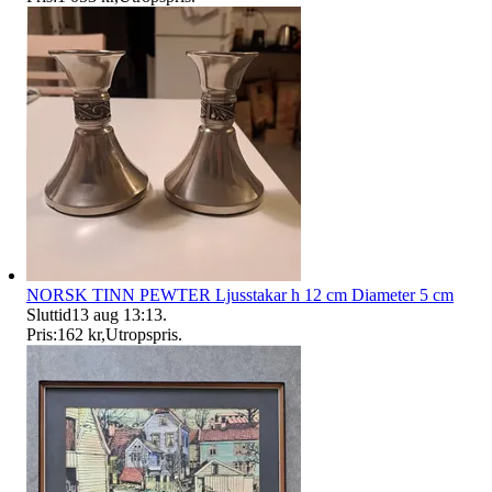
NORSK TINN PEWTER Ljusstakar h 12 cm Diameter 5 cm
Sluttid
13 aug 13:13
.
Pris:
162 kr
,
Utropspris
.