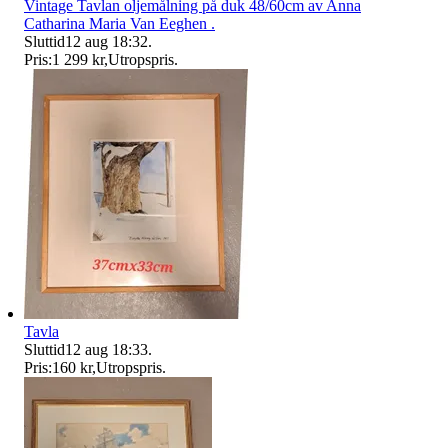
Vintage Tavlan oljemålning på duk 48/60cm av Anna
Catharina Maria Van Eeghen .
Sluttid
12 aug 18:32
.
Pris:
1 299 kr
,
Utropspris
.
Tavla
Sluttid
12 aug 18:33
.
Pris:
160 kr
,
Utropspris
.