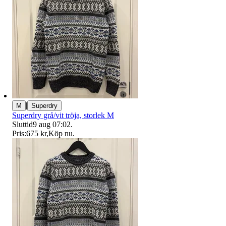
|
M
Superdry
Superdry grå/vit tröja, storlek M
Sluttid
9 aug 07:02
.
Pris:
675 kr
,
Köp nu
.