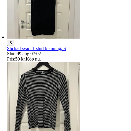
S
Stickad svart T-shirt klänning, S
Sluttid
9 aug 07:02
.
Pris:
50 kr
,
Köp nu
.