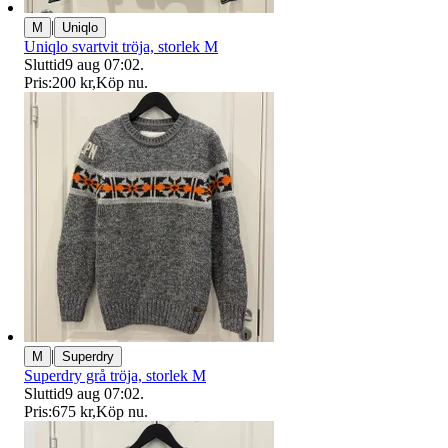
|
M
Uniqlo
Uniqlo svartvit tröja, storlek M
Sluttid
9 aug 07:02
.
Pris:
200 kr
,
Köp nu
.
|
M
Superdry
Superdry grå tröja, storlek M
Sluttid
9 aug 07:02
.
Pris:
675 kr
,
Köp nu
.