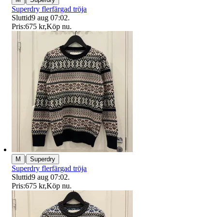
Superdry flerfärgad tröja
Sluttid
9 aug 07:02
.
Pris:
675 kr
,
Köp nu
.
|
M
Superdry
Superdry flerfärgad tröja
Sluttid
9 aug 07:02
.
Pris:
675 kr
,
Köp nu
.