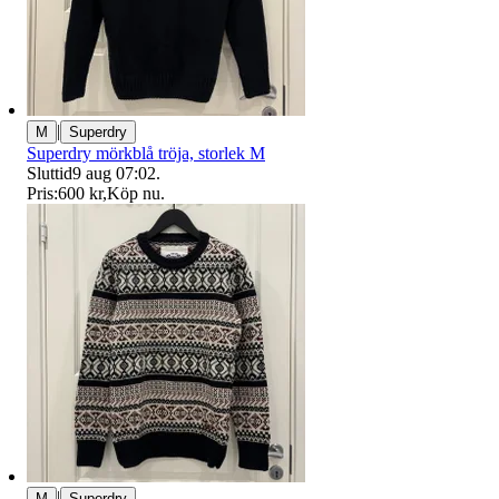
|
M
Superdry
Superdry mörkblå tröja, storlek M
Sluttid
9 aug 07:02
.
Pris:
600 kr
,
Köp nu
.
|
M
Superdry