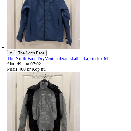
|
M
The North Face
The North Face DryVent isolerad skalljacka, storlek M
Sluttid
9 aug 07:02
.
Pris:
1 400 kr
,
Köp nu
.