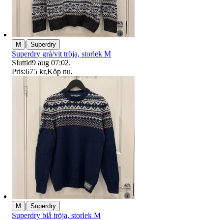
|
M
Superdry
Superdry grå/vit tröja, storlek M
Sluttid
9 aug 07:02
.
Pris:
675 kr
,
Köp nu
.
|
M
Superdry
Superdry blå tröja, storlek M