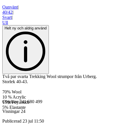
Oanvänt
|
40/42
|
Svart
|
Ull
Helt ny och aldrig använd
Två par svarta Trekking Wool strumpor från Urberg.
Storlek 40-43.
70% Wool
10 % Acrylic
Objektnr
741 680 499
15% Poyamide
5% Elastante
Visningar
24
Publicerad
23 jul 11:50