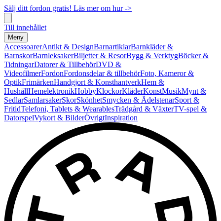
Sälj ditt fordon gratis! Läs mer om hur ->
Till innehållet
Meny
Accessoarer
Antikt & Design
Barnartiklar
Barnkläder &
Barnskor
Barnleksaker
Biljetter & Resor
Bygg & Verktyg
Böcker &
Tidningar
Datorer & Tillbehör
DVD &
Videofilmer
Fordon
Fordonsdelar & tillbehör
Foto, Kameror &
Optik
Frimärken
Handgjort & Konsthantverk
Hem &
Hushåll
Hemelektronik
Hobby
Klockor
Kläder
Konst
Musik
Mynt &
Sedlar
Samlarsaker
Skor
Skönhet
Smycken & Ädelstenar
Sport &
Fritid
Telefoni, Tablets & Wearables
Trädgård & Växter
TV-spel &
Datorspel
Vykort & Bilder
Övrigt
Inspiration