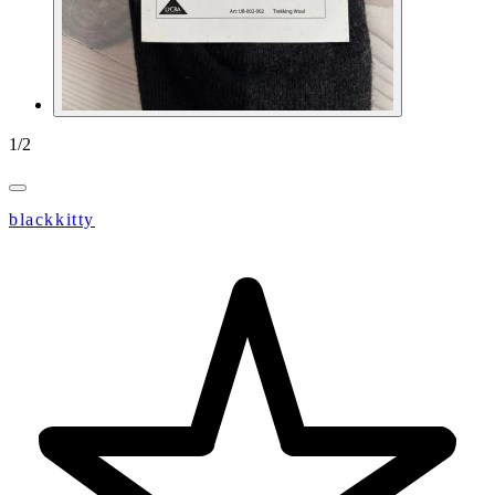
1
/
2
blackkitty