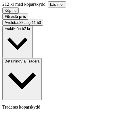
212 kr med köparskydd.
Läs mer
Köp nu
Föreslå pris
Avslutas
22 aug 11:50
Frakt
Från 52 kr
Betalning
Via Tradera
Traderas köparskydd