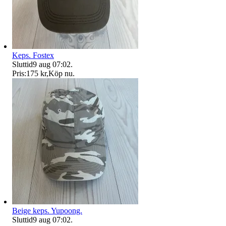
Keps. Fostex
Sluttid
9 aug 07:02
.
Pris:
175 kr
,
Köp nu
.
Beige keps. Yupoong.
Sluttid
9 aug 07:02
.