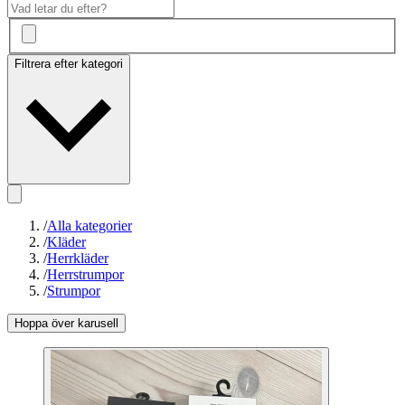
Filtrera efter kategori
/
Alla kategorier
/
Kläder
/
Herrkläder
/
Herrstrumpor
/
Strumpor
Hoppa över karusell