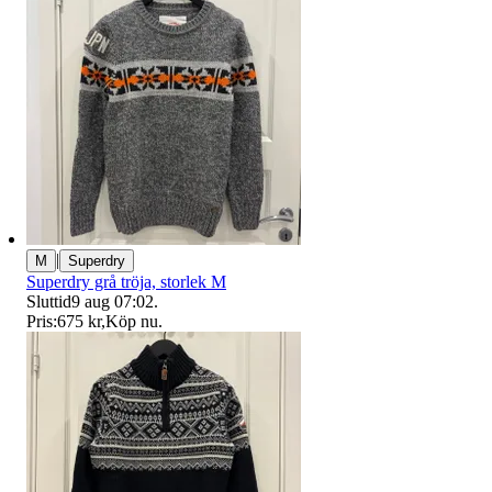
|
M
Superdry
Superdry grå tröja, storlek M
Sluttid
9 aug 07:02
.
Pris:
675 kr
,
Köp nu
.