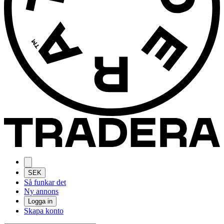
SEK
Så funkar det
Ny annons
Logga in
Skapa konto