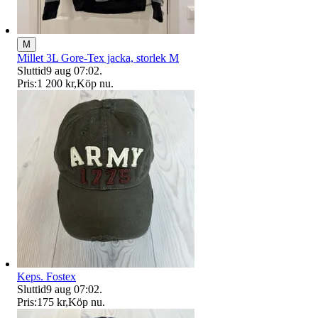
M
Millet 3L Gore-Tex jacka, storlek M
Sluttid
9 aug 07:02
.
Pris:
1 200 kr
,
Köp nu
.
Keps. Fostex
Sluttid
9 aug 07:02
.
Pris:
175 kr
,
Köp nu
.