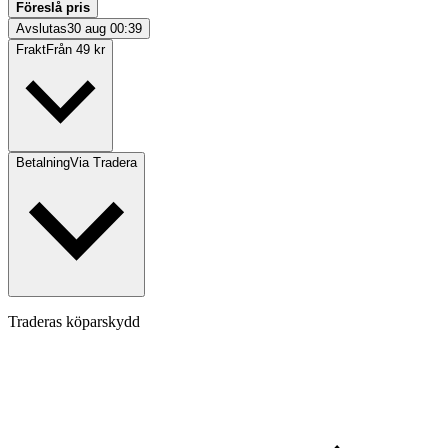
Föreslå pris
Avslutas
30 aug 00:39
Frakt
Från 49 kr
Betalning
Via Tradera
Traderas köparskydd