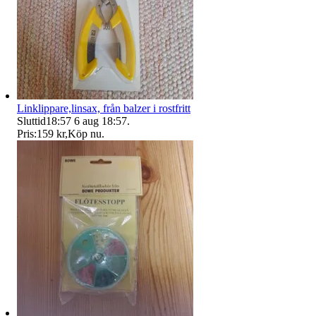
Linklippare,linsax, från balzer i rostfritt
Sluttid
18:57
6 aug 18:57
.
Pris:
159 kr
,
Köp nu
.