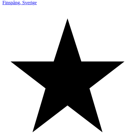
Finspång
,
Sverige