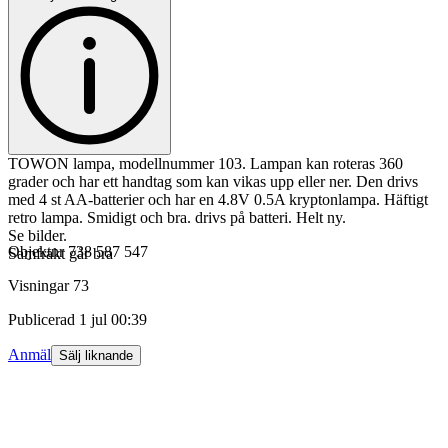
TOWON lampa, modellnummer 103. Lampan kan roteras 360
grader och har ett handtag som kan vikas upp eller ner. Den drivs
med 4 st AA-batterier och har en 4.8V 0.5A kryptonlampa. Häftigt
retro lampa. Smidigt och bra. drivs på batteri. Helt ny.
Se bilder.
Objektnr
738 587 547
Samfrakt går bra
Visningar
73
Publicerad
1 jul 00:39
Anmäl
Sälj liknande