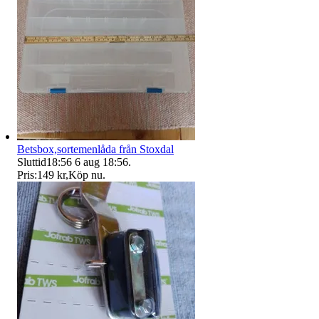
Betsbox,sortemenlåda från Stoxdal
Sluttid
18:56
6 aug 18:56
.
Pris:
149 kr
,
Köp nu
.