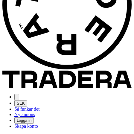
SEK
Så funkar det
Ny annons
Logga in
Skapa konto