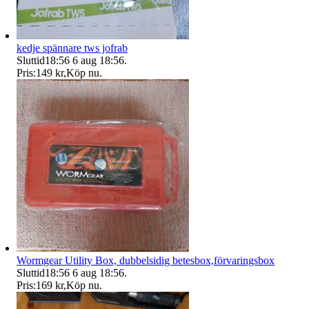
kedje spännare tws jofrab
Sluttid
18:56
6 aug 18:56
.
Pris:
149 kr
,
Köp nu
.
Wormgear Utility Box, dubbelsidig betesbox,förvaringsbox
Sluttid
18:56
6 aug 18:56
.
Pris:
169 kr
,
Köp nu
.