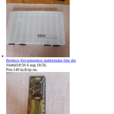
Betsbox,förvaringsbox dubbelsidig från sbs
Sluttid
18:56
6 aug 18:56
.
Pris:
149 kr
,
Köp nu
.