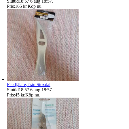
Sluttid
18:57
6 aug 18:57
.
Pris:
165 kr
,
Köp nu
.
Fiskfjälare, från Stoxdal
Sluttid
18:57
6 aug 18:57
.
Pris:
45 kr
,
Köp nu
.