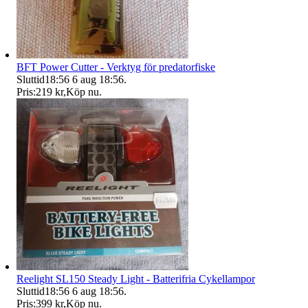
BFT Power Cutter - Verktyg för predatorfiske
Sluttid
18:56
6 aug 18:56
.
Pris:
219 kr
,
Köp nu
.
Reelight SL150 Steady Light - Batterifria Cykellampor
Sluttid
18:56
6 aug 18:56
.
Pris:
399 kr
,
Köp nu
.