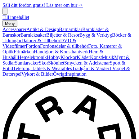
Sälj ditt fordon gratis! Läs mer om hur ->
Till innehållet
Meny
Accessoarer
Antikt & Design
Barnartiklar
Barnkläder &
Barnskor
Barnleksaker
Biljetter & Resor
Bygg & Verktyg
Böcker &
Tidningar
Datorer & Tillbehör
DVD &
Videofilmer
Fordon
Fordonsdelar & tillbehör
Foto, Kameror &
Optik
Frimärken
Handgjort & Konsthantverk
Hem &
Hushåll
Hemelektronik
Hobby
Klockor
Kläder
Konst
Musik
Mynt &
Sedlar
Samlarsaker
Skor
Skönhet
Smycken & Ädelstenar
Sport &
Fritid
Telefoni, Tablets & Wearables
Trädgård & Växter
TV-spel &
Datorspel
Vykort & Bilder
Övrigt
Inspiration