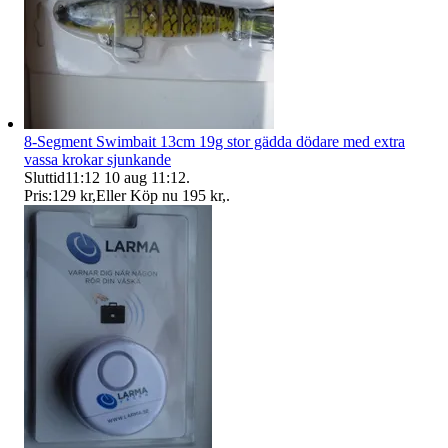
8-Segment Swimbait 13cm 19g stor gädda dödare med extra
vassa krokar sjunkande
Sluttid
11:12
10 aug 11:12
.
Pris:
129 kr
,
Eller Köp nu
195 kr
,
.