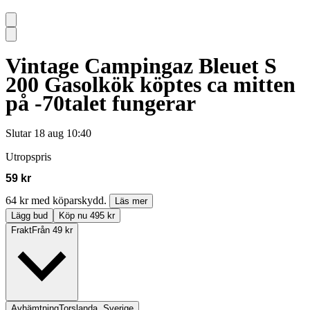
Vintage Campingaz Bleuet S
200 Gasolkök köptes ca mitten
på -70talet fungerar
Slutar
18 aug 10:40
Utropspris
59 kr
64 kr med köparskydd.
Läs mer
Lägg bud
Köp nu 495 kr
Frakt
Från 49 kr
Avhämtning
Torslanda, Sverige