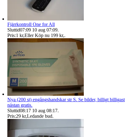
Fjärrkontroll One for All
Sluttid
07:09
10 aug 07:09
.
Pris:
1 kr
,
Eller Köp nu
199 kr
,
.
Nya (200 st) engångshandskar str S. Se bilder, billigt billigast
nästan gratis.
Sluttid
08:17
10 aug 08:17
.
Pris:
29 kr
,
Ledande bud
.