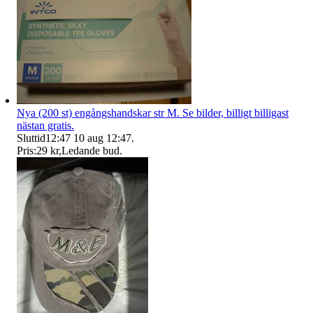
Nya (200 st) engångshandskar str M. Se bilder, billigt billigast
nästan gratis.
Sluttid
12:47
10 aug 12:47
.
Pris:
29 kr
,
Ledande bud
.