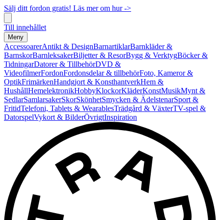
Sälj ditt fordon gratis! Läs mer om hur ->
Till innehållet
Meny
Accessoarer
Antikt & Design
Barnartiklar
Barnkläder &
Barnskor
Barnleksaker
Biljetter & Resor
Bygg & Verktyg
Böcker &
Tidningar
Datorer & Tillbehör
DVD &
Videofilmer
Fordon
Fordonsdelar & tillbehör
Foto, Kameror &
Optik
Frimärken
Handgjort & Konsthantverk
Hem &
Hushåll
Hemelektronik
Hobby
Klockor
Kläder
Konst
Musik
Mynt &
Sedlar
Samlarsaker
Skor
Skönhet
Smycken & Ädelstenar
Sport &
Fritid
Telefoni, Tablets & Wearables
Trädgård & Växter
TV-spel &
Datorspel
Vykort & Bilder
Övrigt
Inspiration