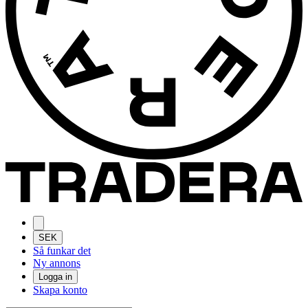
SEK
Så funkar det
Ny annons
Logga in
Skapa konto