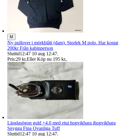
M
Ny pullover i mörkblått (dam). Storlek M polo. Har kostat
200kr Från kabinperson
Sluttid
12:47
10 aug 12:47
.
Pris:
29 kr
,
Eller Köp nu
195 kr
,
.
Läsglasögon guld +4.0 med etui hopvikbara ihopvikbara
Snygga Fina Ovanliga Tuff
Sluttid
12:47
10 aug 12:47
.