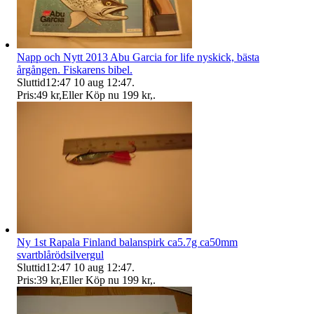
Napp och Nytt 2013 Abu Garcia for life nyskick, bästa
årgången. Fiskarens bibel.
Sluttid
12:47
10 aug 12:47
.
Pris:
49 kr
,
Eller Köp nu
199 kr
,
.
Ny 1st Rapala Finland balanspirk ca5.7g ca50mm
svartblårödsilvergul
Sluttid
12:47
10 aug 12:47
.
Pris:
39 kr
,
Eller Köp nu
199 kr
,
.