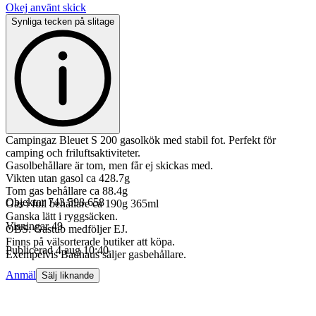
Okej använt skick
Synliga tecken på slitage
Campingaz Bleuet S 200 gasolkök med stabil fot. Perfekt för
camping och friluftsaktiviteter.
Gasolbehållare är tom, men får ej skickas med.
Vikten utan gasol ca 428.7g
Tom gas behållare ca 88.4g
Objektnr
743 598 658
Gas i full behållare ca 190g 365ml
Ganska lätt i ryggsäcken.
Visningar
49
OBS: Gastub medföljer EJ.
Finns på välsorterade butiker att köpa.
Publicerad
4 aug 10:40
Exempelvis Bauhaus säljer gasbehållare.
Anmäl
Sälj liknande