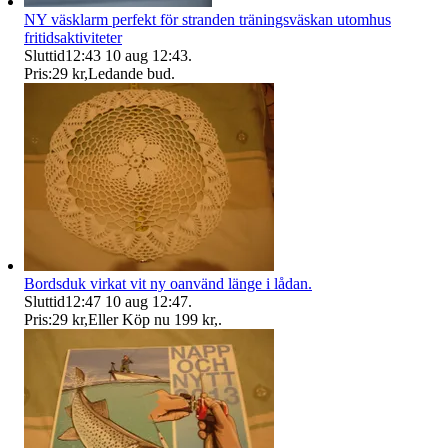
NY väsklarm perfekt för stranden träningsväskan utomhus
fritidsaktiviteter
Sluttid
12:43
10 aug 12:43
.
Pris:
29 kr
,
Ledande bud
.
Bordsduk virkat vit ny oanvänd länge i lådan.
Sluttid
12:47
10 aug 12:47
.
Pris:
29 kr
,
Eller Köp nu
199 kr
,
.