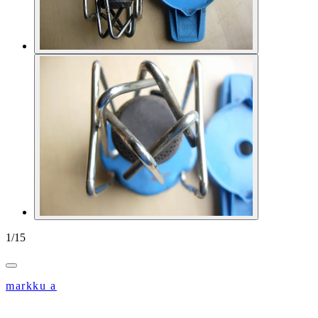
1
/
15
markku a