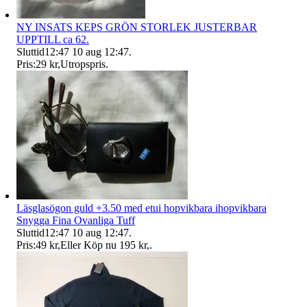
NY INSATS KEPS GRÖN STORLEK JUSTERBAR
UPPTILL ca 62.
Sluttid
12:47
10 aug 12:47
.
Pris:
29 kr
,
Utropspris
.
Läsglasögon guld +3.50 med etui hopvikbara ihopvikbara
Snygga Fina Ovanliga Tuff
Sluttid
12:47
10 aug 12:47
.
Pris:
49 kr
,
Eller Köp nu
195 kr
,
.