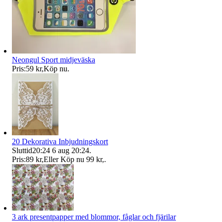
Neongul Sport midjeväska
Pris:
59 kr
,
Köp nu
.
20 Dekorativa Inbjudningskort
Sluttid
20:24
6 aug 20:24
.
Pris:
89 kr
,
Eller Köp nu
99 kr
,
.
3 ark presentpapper med blommor, fåglar och fjärilar