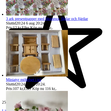
3 ark presentpapper med blommor, fåglar och fjärilar
Sluttid
20:24
6 aug 20:24
.
Pris:
12 kr
,
Eller Köp nu
14 kr
,
.
Miniatyr möbelset i trä
Sluttid
20:24
6 aug 20:24
.
Pris:
107 kr
,
Eller Köp nu
116 kr
,
.
25 809 omdömen
Läs omdömen