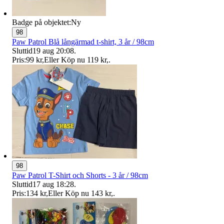
Badge på objektet:
Ny
98
Paw Patrol Blå långärmad t-shirt, 3 år / 98cm
Sluttid
19 aug 20:08
.
Pris:
99 kr
,
Eller Köp nu
119 kr
,
.
98
Paw Patrol T-Shirt och Shorts - 3 år / 98cm
Sluttid
17 aug 18:28
.
Pris:
134 kr
,
Eller Köp nu
143 kr
,
.