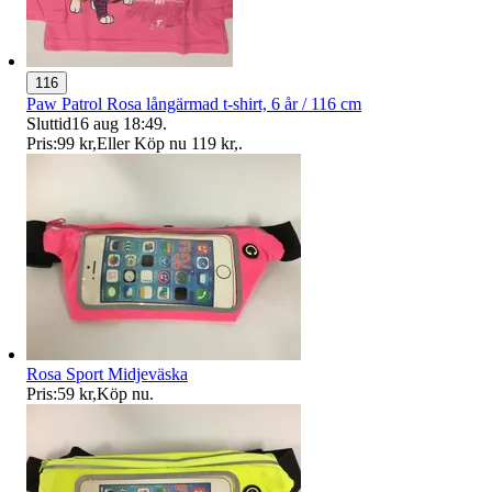
116
Paw Patrol Rosa långärmad t-shirt, 6 år / 116 cm
Sluttid
16 aug 18:49
.
Pris:
99 kr
,
Eller Köp nu
119 kr
,
.
Rosa Sport Midjeväska
Pris:
59 kr
,
Köp nu
.