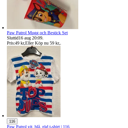
Paw Patrol Mugg och Bestick Set
Sluttid
16 aug 20:09
.
Pris:
49 kr
,
Eller Köp nu
59 kr
,
.
116
Paw Patrol vit, blå, röd t-shirt | 116