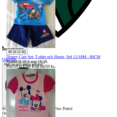
Beskrivning
80 (9-12 M)
Disney Cars Set: T-shirt och Shorts, Strl 12/18M - 80CM
Oanvänt
Sluttid
18:28
6 aug 18:28
.
Helt ny och aldrig använd
Pris:
59 kr
,
Eller Köp nu
69 kr
,
.
Röd vattenflaska med motiv av Paw Patrol
Droppfri