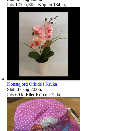
Pris:
125 kr
,
Eller Köp nu
134 kr
,
.
Konstgjord Orkidé i Kruka
Sluttid
7 aug 20:06
.
Pris:
69 kr
,
Eller Köp nu
72 kr
,
.