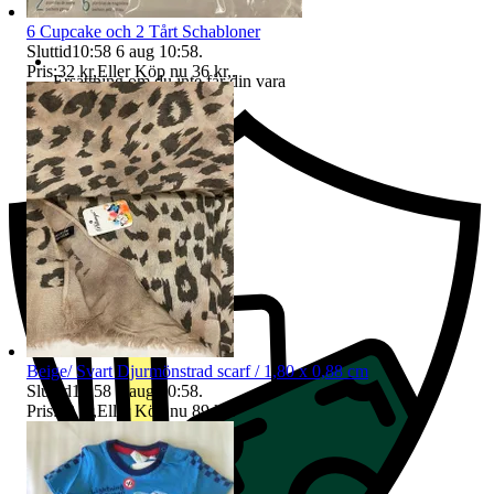
6 Cupcake och 2 Tårt Schabloner
Sluttid
10:58
6 aug 10:58
.
Pris:
32 kr
,
Eller Köp nu
36 kr
,
.
Ersättning om du inte får din vara
Beige/ Svart Djurmönstrad scarf / 1,80 x 0,88 cm
Sluttid
10:58
6 aug 10:58
.
Pris:
79 kr
,
Eller Köp nu
89 kr
,
.