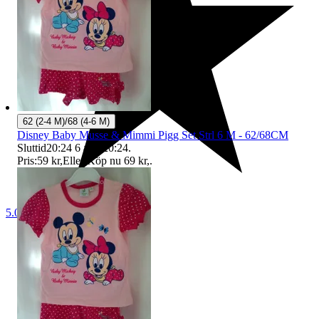
62 (2-4 M)/68 (4-6 M)
Disney Baby Musse & Mimmi Pigg Set Strl 6 M - 62/68CM
Sluttid
20:24
6 aug 20:24
.
Pris:
59 kr
,
Eller Köp nu
69 kr
,
.
5.0