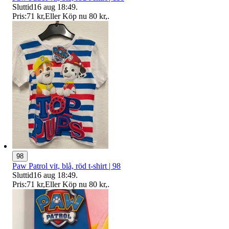
Sluttid
16 aug 18:49
.
Pris:
71 kr
,
Eller Köp nu
80 kr
,
.
98
Paw Patrol vit, blå, röd t-shirt | 98
Sluttid
16 aug 18:49
.
Pris:
71 kr
,
Eller Köp nu
80 kr
,
.