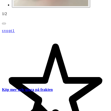
1
/
2
svopt1
Köp mer och spara på frakten