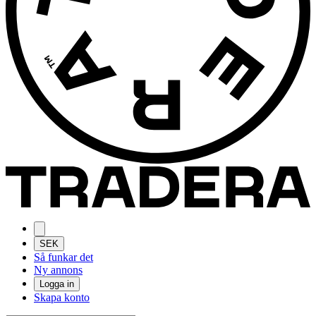
SEK
Så funkar det
Ny annons
Logga in
Skapa konto