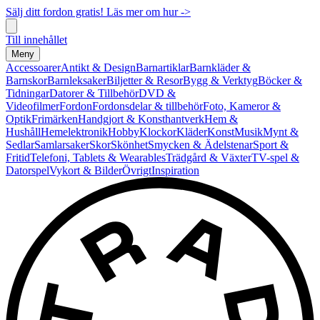
Sälj ditt fordon gratis! Läs mer om hur ->
Till innehållet
Meny
Accessoarer
Antikt & Design
Barnartiklar
Barnkläder &
Barnskor
Barnleksaker
Biljetter & Resor
Bygg & Verktyg
Böcker &
Tidningar
Datorer & Tillbehör
DVD &
Videofilmer
Fordon
Fordonsdelar & tillbehör
Foto, Kameror &
Optik
Frimärken
Handgjort & Konsthantverk
Hem &
Hushåll
Hemelektronik
Hobby
Klockor
Kläder
Konst
Musik
Mynt &
Sedlar
Samlarsaker
Skor
Skönhet
Smycken & Ädelstenar
Sport &
Fritid
Telefoni, Tablets & Wearables
Trädgård & Växter
TV-spel &
Datorspel
Vykort & Bilder
Övrigt
Inspiration