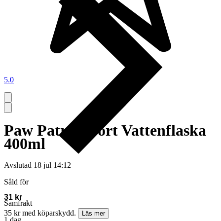
5.0
Paw Patrol sport Vattenflaska
400ml
Avslutad
18 jul 14:12
Såld för
31 kr
Samfrakt
35 kr med köparskydd.
Läs mer
1 dag