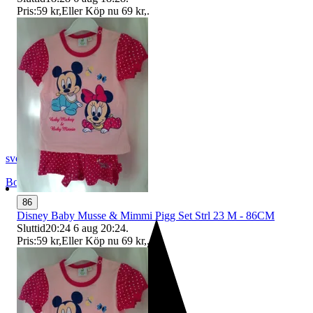
Pris:
59 kr
,
Eller Köp nu
69 kr
,
.
svopt1
Borås
,
Sverige
86
Disney Baby Musse & Mimmi Pigg Set Strl 23 M - 86CM
Sluttid
20:24
6 aug 20:24
.
Pris:
59 kr
,
Eller Köp nu
69 kr
,
.