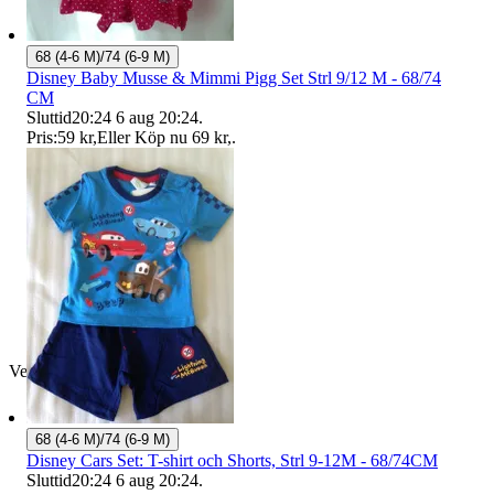
68 (4-6 M)/74 (6-9 M)
Disney Baby Musse & Mimmi Pigg Set Strl 9/12 M - 68/74
CM
Sluttid
20:24
6 aug 20:24
.
Pris:
59 kr
,
Eller Köp nu
69 kr
,
.
Verifierad
68 (4-6 M)/74 (6-9 M)
Disney Cars Set: T-shirt och Shorts, Strl 9-12M - 68/74CM
Sluttid
20:24
6 aug 20:24
.