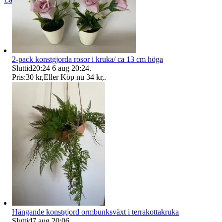
Följ
2-pack konstgjorda rosor i kruka/ ca 13 cm höga
Sluttid
20:24
6 aug 20:24
.
Pris:
30 kr
,
Eller Köp nu
34 kr
,
.
Hängande konstgjord ormbunksväxt i terrakottakruka
Sluttid
7 aug 20:06
.