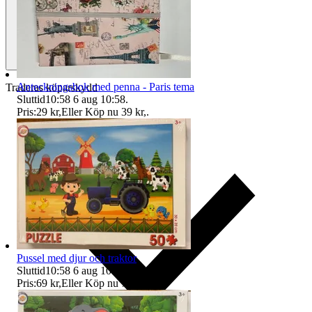
Anteckningsbok med penna - Paris tema
Traderas köparskydd
Sluttid
10:58
6 aug 10:58
.
Pris:
29 kr
,
Eller Köp nu
39 kr
,
.
Pussel med djur och traktor
Sluttid
10:58
6 aug 10:58
.
Pris:
69 kr
,
Eller Köp nu
79 kr
,
.