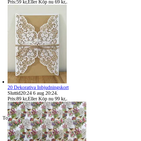
Pris:
59 kr
,
Eller Köp nu
69 kr
,
.
20 Dekorativa Inbjudningskort
Sluttid
20:24
6 aug 20:24
.
Pris:
89 kr
,
Eller Köp nu
99 kr
,
.
Toppsäljare