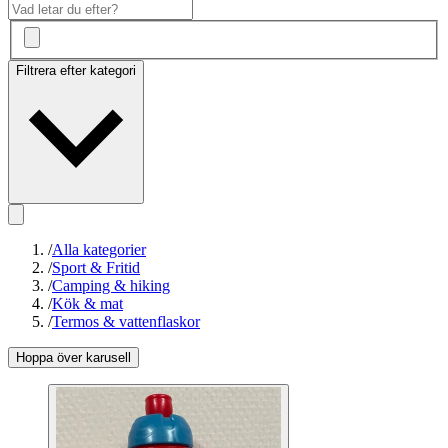
Filtrera efter kategori
/
Alla kategorier
/
Sport & Fritid
/
Camping & hiking
/
Kök & mat
/
Termos & vattenflaskor
Hoppa över karusell