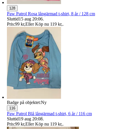
128
Paw Patrol Rosa långärmad t-shirt, 8 år / 128 cm
Sluttid
15 aug 20:06
.
Pris:
99 kr
,
Eller Köp nu
119 kr
,
.
Badge på objektet:
Ny
116
Paw Patrol Blå långärmad t-shirt, 6 år / 116 cm
Sluttid
19 aug 20:08
.
Pris:
99 kr
,
Eller Köp nu
119 kr
,
.