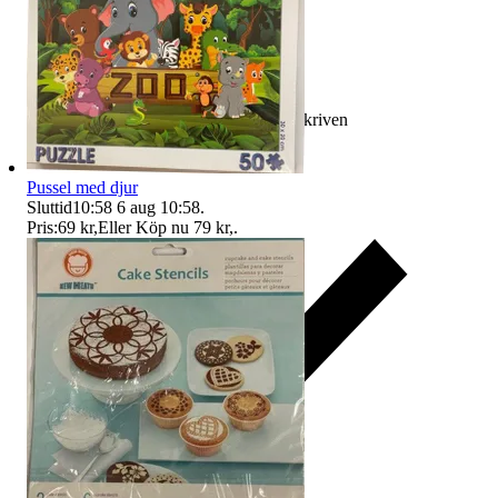
Ersättning om varan inte är som beskriven
Pussel med djur
Sluttid
10:58
6 aug 10:58
.
Pris:
69 kr
,
Eller Köp nu
79 kr
,
.