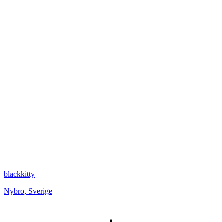
blackkitty
Nybro
,
Sverige