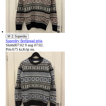
|
M
Superdry
Superdry flerfärgad tröja
Sluttid
07:02
9 aug 07:02
.
Pris:
675 kr
,
Köp nu
.