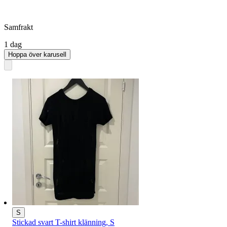
Samfrakt
1 dag
Hoppa över karusell
S
Stickad svart T-shirt klänning, S