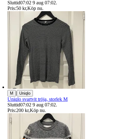
Sluttid
07:02
9 aug 07:02
.
Pris:
50 kr
,
Köp nu
.
|
M
Uniqlo
Uniqlo svartvit tröja, storlek M
Sluttid
07:02
9 aug 07:02
.
Pris:
200 kr
,
Köp nu
.