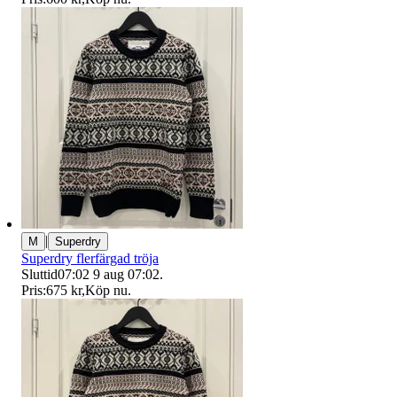
|
M
Superdry
Superdry flerfärgad tröja
Sluttid
07:02
9 aug 07:02
.
Pris:
675 kr
,
Köp nu
.