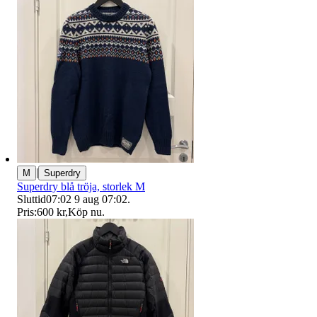
|
M
Superdry
Superdry blå tröja, storlek M
Sluttid
07:02
9 aug 07:02
.
Pris:
600 kr
,
Köp nu
.