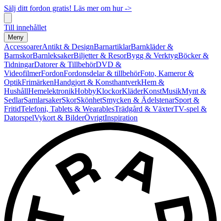
Sälj ditt fordon gratis! Läs mer om hur ->
Till innehållet
Meny
Accessoarer
Antikt & Design
Barnartiklar
Barnkläder &
Barnskor
Barnleksaker
Biljetter & Resor
Bygg & Verktyg
Böcker &
Tidningar
Datorer & Tillbehör
DVD &
Videofilmer
Fordon
Fordonsdelar & tillbehör
Foto, Kameror &
Optik
Frimärken
Handgjort & Konsthantverk
Hem &
Hushåll
Hemelektronik
Hobby
Klockor
Kläder
Konst
Musik
Mynt &
Sedlar
Samlarsaker
Skor
Skönhet
Smycken & Ädelstenar
Sport &
Fritid
Telefoni, Tablets & Wearables
Trädgård & Växter
TV-spel &
Datorspel
Vykort & Bilder
Övrigt
Inspiration