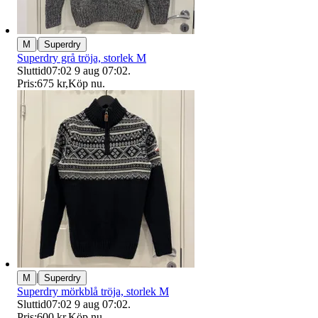
|
M
Superdry
Superdry grå tröja, storlek M
Sluttid
07:02
9 aug 07:02
.
Pris:
675 kr
,
Köp nu
.
|
M
Superdry
Superdry mörkblå tröja, storlek M
Sluttid
07:02
9 aug 07:02
.
Pris:
600 kr
,
Köp nu
.