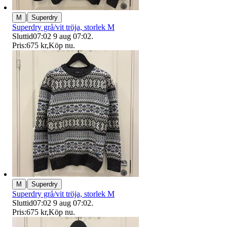
|
M
Superdry
Superdry grå/vit tröja, storlek M
Sluttid
07:02
9 aug 07:02
.
Pris:
675 kr
,
Köp nu
.
|
M
Superdry
Superdry grå/vit tröja, storlek M
Sluttid
07:02
9 aug 07:02
.
Pris:
675 kr
,
Köp nu
.