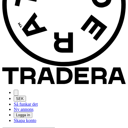
SEK
Så funkar det
Ny annons
Logga in
Skapa konto