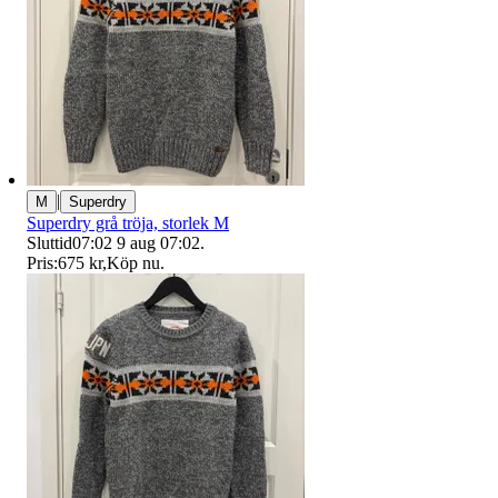
|
M
Superdry
Superdry grå tröja, storlek M
Sluttid
07:02
9 aug 07:02
.
Pris:
675 kr
,
Köp nu
.