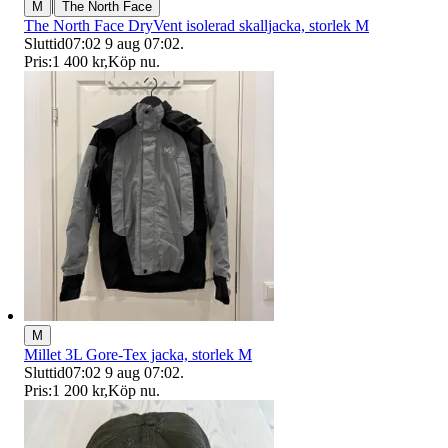
|
M
The North Face
The North Face DryVent isolerad skalljacka, storlek M
Sluttid
07:02
9 aug 07:02
.
Pris:
1 400 kr
,
Köp nu
.
M
Millet 3L Gore-Tex jacka, storlek M
Sluttid
07:02
9 aug 07:02
.
Pris:
1 200 kr
,
Köp nu
.