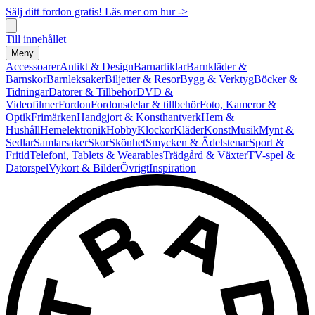
Sälj ditt fordon gratis! Läs mer om hur ->
Till innehållet
Meny
Accessoarer
Antikt & Design
Barnartiklar
Barnkläder &
Barnskor
Barnleksaker
Biljetter & Resor
Bygg & Verktyg
Böcker &
Tidningar
Datorer & Tillbehör
DVD &
Videofilmer
Fordon
Fordonsdelar & tillbehör
Foto, Kameror &
Optik
Frimärken
Handgjort & Konsthantverk
Hem &
Hushåll
Hemelektronik
Hobby
Klockor
Kläder
Konst
Musik
Mynt &
Sedlar
Samlarsaker
Skor
Skönhet
Smycken & Ädelstenar
Sport &
Fritid
Telefoni, Tablets & Wearables
Trädgård & Växter
TV-spel &
Datorspel
Vykort & Bilder
Övrigt
Inspiration