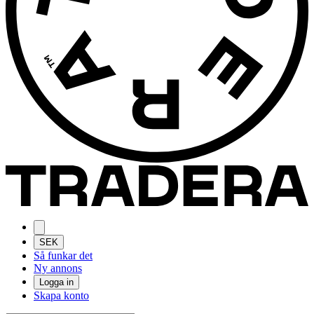
SEK
Så funkar det
Ny annons
Logga in
Skapa konto