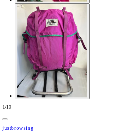
1
/
10
justbrowsing