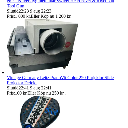
NCG Nitverktyg med nitar Swivel Head Rivet & Rivet Nut
Tool Gun
Sluttid
22:23
9 aug 22:23
.
Pris:
1 000 kr
,
Eller Köp nu
1 200 kr
,
.
Vintage Germany Leitz PradoVit Color 250 Projektor Slide
Projector Defekt
Sluttid
22:41
9 aug 22:41
.
Pris:
100 kr
,
Eller Köp nu
250 kr
,
.