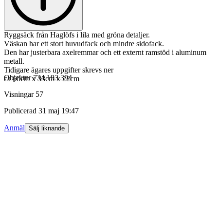
Ryggsäck från Haglöfs i lila med gröna detaljer.
Väskan har ett stort huvudfack och mindre sidofack.
Den har justerbara axelremmar och ett externt ramstöd i aluminum
metall.
Tidigare ägares uppgifter skrevs ner
Objektnr
734 193 394
ca 60cm x 33cm x 22cm
Visningar
57
Publicerad
31 maj 19:47
Anmäl
Sälj liknande