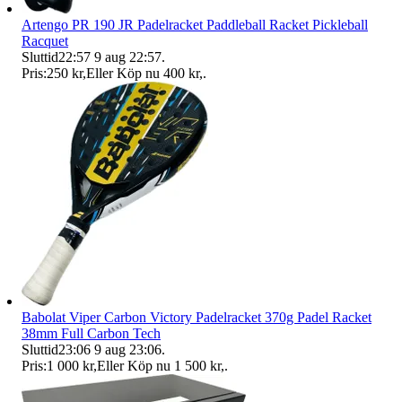
Artengo PR 190 JR Padelracket Paddleball Racket Pickleball
Racquet
Sluttid
22:57
9 aug 22:57
.
Pris:
250 kr
,
Eller Köp nu
400 kr
,
.
Babolat Viper Carbon Victory Padelracket 370g Padel Racket
38mm Full Carbon Tech
Sluttid
23:06
9 aug 23:06
.
Pris:
1 000 kr
,
Eller Köp nu
1 500 kr
,
.