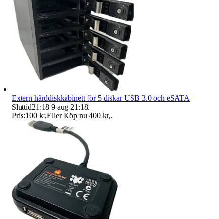
Extern hårddiskkabinett för 5 diskar USB 3.0 och eSATA
Sluttid
21:18
9 aug 21:18
.
Pris:
100 kr
,
Eller Köp nu
400 kr
,
.