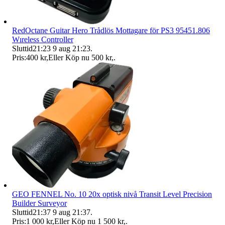
RedOctane Guitar Hero Trådlös Mottagare för PS3 95451.806
Wıreless Controller
Sluttid
21:23
9 aug 21:23
.
Pris:
400 kr
,
Eller Köp nu
500 kr
,
.
GEO FENNEL No. 10 20x optisk nivå Transit Level Precision
Builder Surveyor
Sluttid
21:37
9 aug 21:37
.
Pris:
1 000 kr
,
Eller Köp nu
1 500 kr
,
.