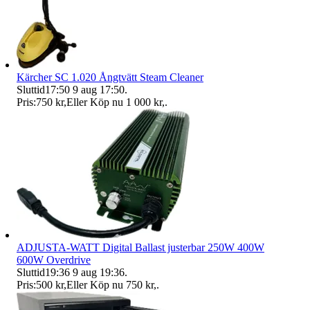
Kärcher SC 1.020 Ångtvätt Steam Cleaner
Sluttid
17:50
9 aug 17:50
.
Pris:
750 kr
,
Eller Köp nu
1 000 kr
,
.
ADJUSTA-WATT Digital Ballast justerbar 250W 400W
600W Overdrive
Sluttid
19:36
9 aug 19:36
.
Pris:
500 kr
,
Eller Köp nu
750 kr
,
.