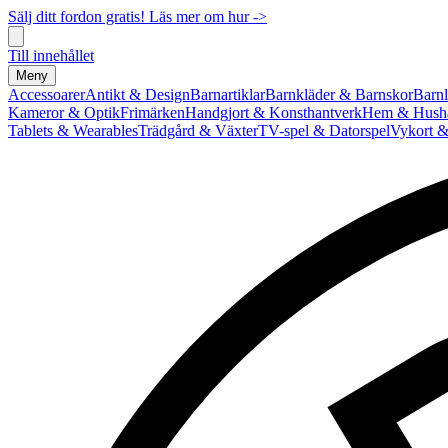
Sälj ditt fordon gratis! Läs mer om hur ->
Till innehållet
Meny
Accessoarer
Antikt & Design
Barnartiklar
Barnkläder & Barnskor
Barnl
Kameror & Optik
Frimärken
Handgjort & Konsthantverk
Hem & Hushå
Tablets & Wearables
Trädgård & Växter
TV-spel & Datorspel
Vykort &