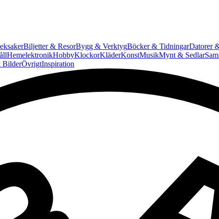
eksaker
Biljetter & Resor
Bygg & Verktyg
Böcker & Tidningar
Datorer &
ll
Hemelektronik
Hobby
Klockor
Kläder
Konst
Musik
Mynt & Sedlar
Saml
 Bilder
Övrigt
Inspiration