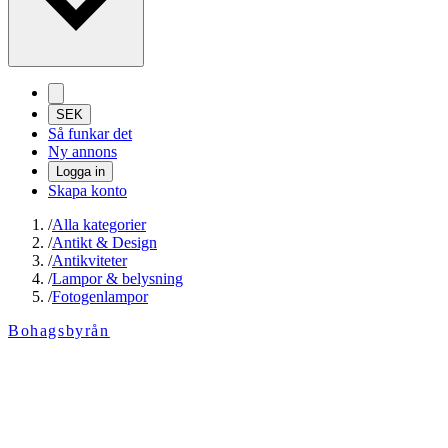
SEK
Så funkar det
Ny annons
Logga in
Skapa konto
/
Alla kategorier
/
Antikt & Design
/
Antikviteter
/
Lampor & belysning
/
Fotogenlampor
Bohagsbyrån