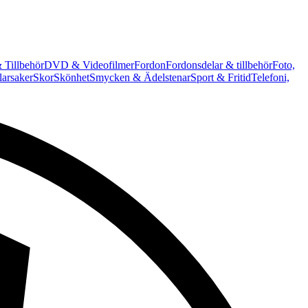
 Tillbehör
DVD & Videofilmer
Fordon
Fordonsdelar & tillbehör
Foto,
arsaker
Skor
Skönhet
Smycken & Ädelstenar
Sport & Fritid
Telefoni,