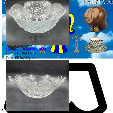
Glasskål - Hundkex mönster
Sluttid
10 aug 09:28
.
Pris:
100 kr
,
Köp nu
.