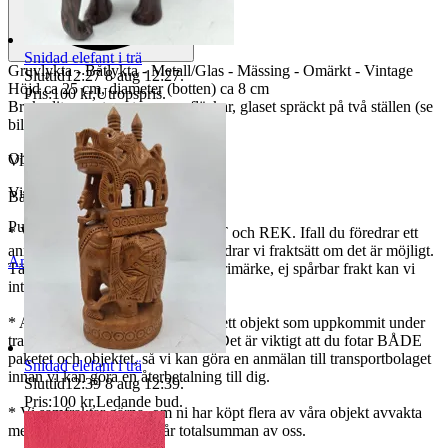
Snidad elefant i trä
Gruvlykta - Båtlykta - Metall/Glas - Mässing - Omärkt - Vintage
Sluttid
12:27
8 aug 12:27
.
Höjd ca 25 cm, diameter (botten) ca 8 cm
Pris:
100 kr
,
Utropspris
.
Bruksslitage, ytsmuts, repor, fläckar, glaset spräckt på två ställen (se
bild)
Objektnr
733 515 958
Vikt ca 990 gram utan emballage
Visningar
1 025
Bästa kund!
Publicerad
27 maj 09:23
* Vi använder oss av SPÅRBART och REK. Ifall du föredrar ett
annat alternativ, meddela oss så ändrar vi fraktsätt om det är möjligt.
Anmäl
Sälj liknande
Tänk på att det som skickas med frimärke, ej spårbar frakt kan vi
inte ansvara för.
* Angående eventuella skador på ett objekt som uppkommit under
transport (gäller endast spårbart). Det är viktigt att du fotar BÅDE
paketet och objektet, så vi kan göra en anmälan till transportbolaget
Snidad elefant i trä
innan vi kan göra en återbetalning till dig.
Sluttid
12:39
8 aug 12:39
.
Pris:
100 kr
,
Ledande bud
.
* Vi samfraktar gärna, om ni har köpt flera av våra objekt avvakta
med betalningen tills ni får totalsumman av oss.