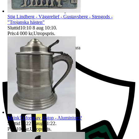
Stig Lindberg - Väggrelief - Gustavsberg - Stengods -
"Trojanska hästen"
Sluttid
10:10
8 aug 10:10
.
Pris:
4 000 kr
,
Utropspris
.
Ersättning om du inte får din vara
Ishink? i form av ölstop - Aluminium?
Sluttid
11:22
8 aug 11:22
.
Pris:
100 kr
,
Utropspris
.