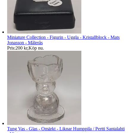
Miniature Collection - Figurin - Uggla - Kristallblock - Mats
Jonasson - Målerås
Pris:
200 kr
,
Köp nu
.
Tung Vas - Glas - Omärkt - Liknar Humppila / Pertti Santalahti