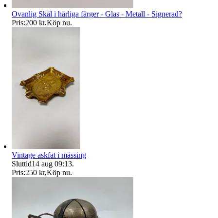
Ovanlig Skål i härliga färger - Glas - Metall - Signerad?
Pris:
200 kr
,
Köp nu
.
Vintage askfat i mässing
Sluttid
14 aug 09:13
.
Pris:
250 kr
,
Köp nu
.