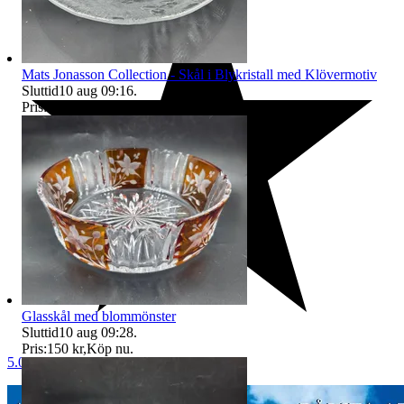
Mats Jonasson Collection - Skål i Blykristall med Klövermotiv
Sluttid
10 aug 09:16
.
Pris:
150 kr
,
Köp nu
.
Glasskål med blommönster
Sluttid
10 aug 09:28
.
Pris:
150 kr
,
Köp nu
.
5.0