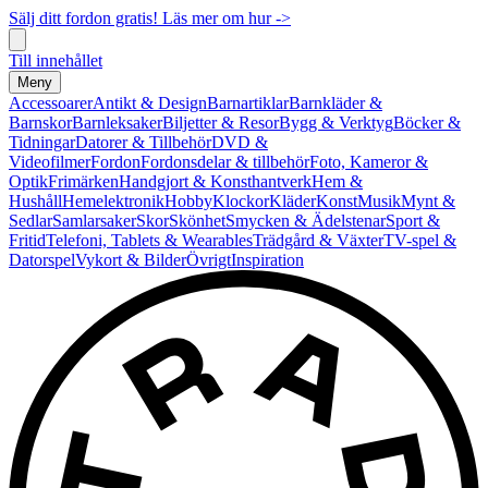
Sälj ditt fordon gratis! Läs mer om hur ->
Till innehållet
Meny
Accessoarer
Antikt & Design
Barnartiklar
Barnkläder &
Barnskor
Barnleksaker
Biljetter & Resor
Bygg & Verktyg
Böcker &
Tidningar
Datorer & Tillbehör
DVD &
Videofilmer
Fordon
Fordonsdelar & tillbehör
Foto, Kameror &
Optik
Frimärken
Handgjort & Konsthantverk
Hem &
Hushåll
Hemelektronik
Hobby
Klockor
Kläder
Konst
Musik
Mynt &
Sedlar
Samlarsaker
Skor
Skönhet
Smycken & Ädelstenar
Sport &
Fritid
Telefoni, Tablets & Wearables
Trädgård & Växter
TV-spel &
Datorspel
Vykort & Bilder
Övrigt
Inspiration