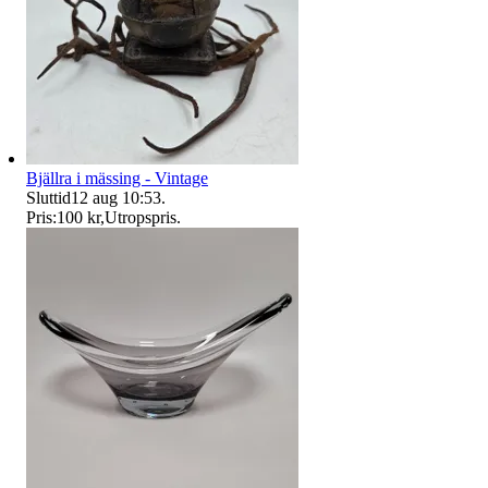
Bjällra i mässing - Vintage
Sluttid
12 aug 10:53
.
Pris:
100 kr
,
Utropspris
.