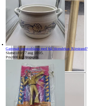
Gammalt stengodskrus med blå blomdekor, Rörstrand?
Sluttid
18:05
7 aug 18:05
.
Pris:
800 kr
,
Utropspris
.