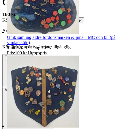
Omärkt - Vintage
160 kr
Köparskydd är valfritt hos företag.
Läs mer
Annonsen är avslutad
Unik samling äldre fordonsmärken & pins – MC och bil (på
samlarsköld)
Köpförfrågan är tyvärr inte tillgänglig.
Sluttid
20:57
7 aug 20:57
.
Pris:
100 kr
,
Utropspris
.
Frakt
73 kr DSV
Avhämtning
Bålsta, Sverige