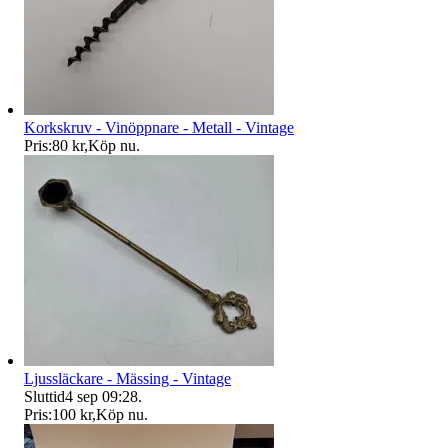
Korkskruv - Vinöppnare - Metall - Vintage
Pris:
80 kr
,
Köp nu
.
Ljussläckare - Mässing - Vintage
Sluttid
4 sep 09:28
.
Pris:
100 kr
,
Köp nu
.