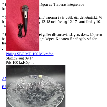
* Betalning sker genom någon av Traderas integrerade
betallösningar.
* Önskar ni avhämta varan / varorna i vår butik går det utmärkt. Vi
har normalt öppet torsdag 12-18 och fredag 12-17 samt lördag 10-
14.
* För varor köpta via nätet gäller distansavtalslagen, d.v.s. köparen
har 2 veckor på sig att ångra köpet. Köparen får då själv stå för
frakten.
Philips SBC MD 100 Mikrofon
Sluttid
9 aug 09:14
.
Pris:
100 kr
,
Köp nu
.
ANTIQUS_BÅLSTA_AB
Bålsta
,
Sverige