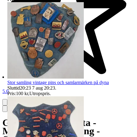
Stor samling vintage pins och samlarmärken på dyna
Sluttid
20:23
7 aug 20:23
.
5.0
Pris:
100 kr
,
Utropspris
.
Gruvlykta - Båtlykta -
Metall/Glas - Mässing -