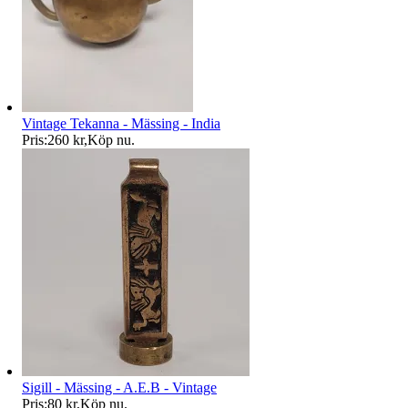
Vintage Tekanna - Mässing - India
Pris:
260 kr
,
Köp nu
.
Sigill - Mässing - A.E.B - Vintage
Pris:
80 kr
,
Köp nu
.