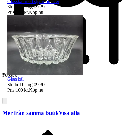
Glasskål med stjärnmönster
Sluttid
10 aug 09:29
.
Pris:
100 kr
,
Köp nu
.
Företag
Glasskål
Sluttid
10 aug 09:30
.
Pris:
100 kr
,
Köp nu
.
Mer från samma butik
Visa alla