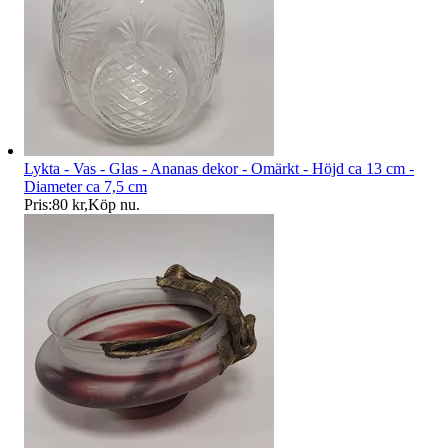
Lykta - Vas - Glas - Ananas dekor - Omärkt - Höjd ca 13 cm -
Diameter ca 7,5 cm
Pris:
80 kr
,
Köp nu
.