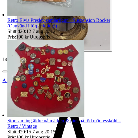
Retro Elvis Presley samlarfigur – Suspension Rocker
(Oanvänd i förpackning!)
Sluttid
20:12
7 aug 20:12
.
Pris:
100 kr
,
Utropspris
.
1
/
8
ANTIQUS_BÅLSTA_AB
Stor samling äldre nålmärken & pins på röd märkessköld –
Retro / Vintage
Sluttid
20:15
7 aug 20:15
.
Pris:
100 kr
,
Utropspris
.