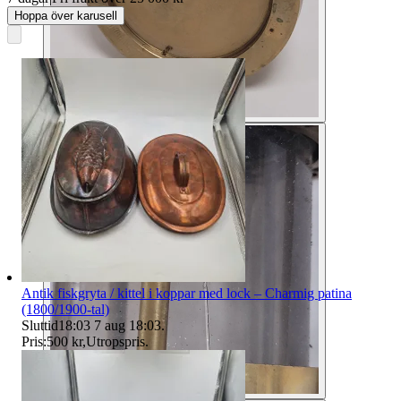
Hoppa över karusell
Antik fiskgryta / kittel i koppar med lock – Charmig patina
(1800/1900-tal)
Sluttid
18:03
7 aug 18:03
.
Pris:
500 kr
,
Utropspris
.