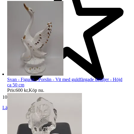
Svan - Figurin - Porslin - Vit med guldfärgade detaljer - Höjd
ca 50 cm
Pris:
600 kr
,
Köp nu
.
10 605 omdömen
Läs omdömen
Följ