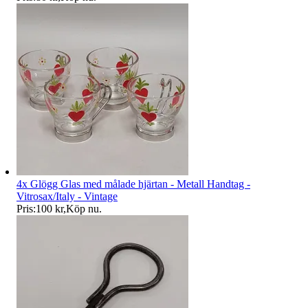
4x Glögg Glas med målade hjärtan - Metall Handtag -
Vitrosax/Italy - Vintage
Pris:
100 kr
,
Köp nu
.