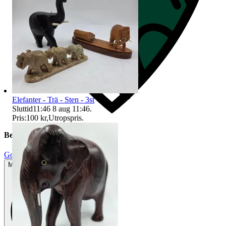
Elefanter - Trä - Sten - 3st
Sluttid
11:46
8 aug 11:46
.
Pris:
100 kr
,
Utropspris
.
Beskrivning
Gott använt skick
Mindre tecken på användning