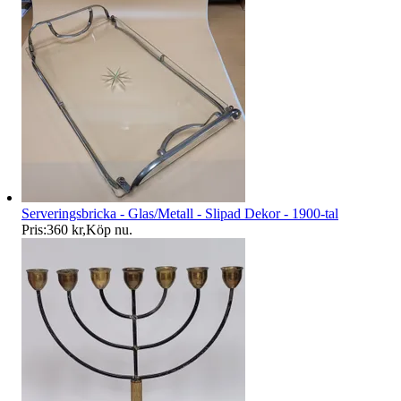
Serveringsbricka - Glas/Metall - Slipad Dekor - 1900-tal
Pris:
360 kr
,
Köp nu
.