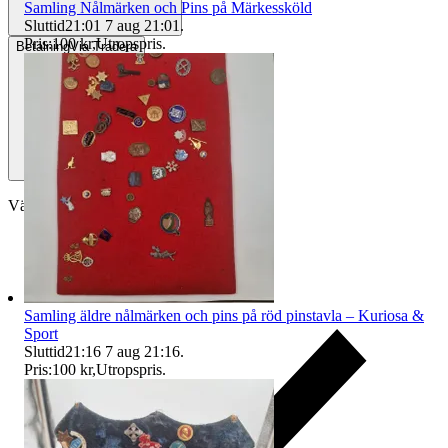
Samling Nålmärken och Pins på Märkessköld
Sluttid
21:01
7 aug 21:01
.
Pris:
100 kr
,
Utropspris
.
Betalning
Via Tradera
Välj till köparskydd
Samling äldre nålmärken och pins på röd pinstavla – Kuriosa &
Sport
Sluttid
21:16
7 aug 21:16
.
Pris:
100 kr
,
Utropspris
.