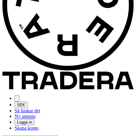
SEK
Så funkar det
Ny annons
Logga in
Skapa konto