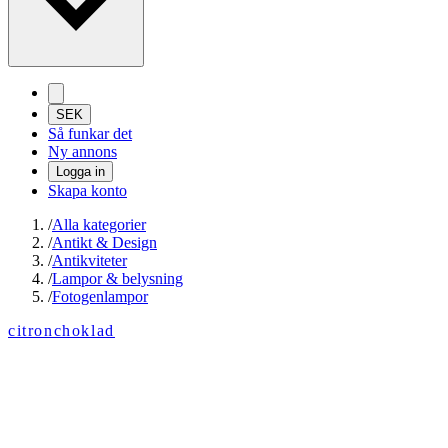
SEK
Så funkar det
Ny annons
Logga in
Skapa konto
/
Alla kategorier
/
Antikt & Design
/
Antikviteter
/
Lampor & belysning
/
Fotogenlampor
citronchoklad