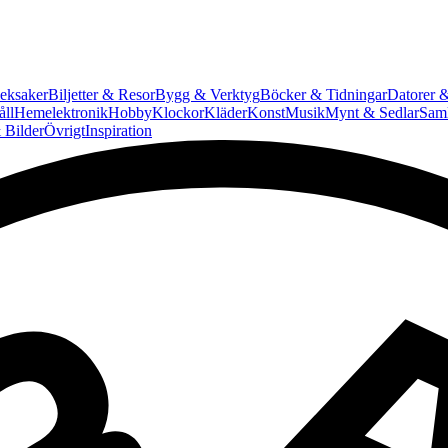
eksaker
Biljetter & Resor
Bygg & Verktyg
Böcker & Tidningar
Datorer &
ll
Hemelektronik
Hobby
Klockor
Kläder
Konst
Musik
Mynt & Sedlar
Saml
 Bilder
Övrigt
Inspiration