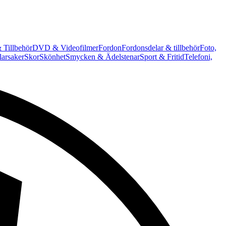
 Tillbehör
DVD & Videofilmer
Fordon
Fordonsdelar & tillbehör
Foto,
arsaker
Skor
Skönhet
Smycken & Ädelstenar
Sport & Fritid
Telefoni,