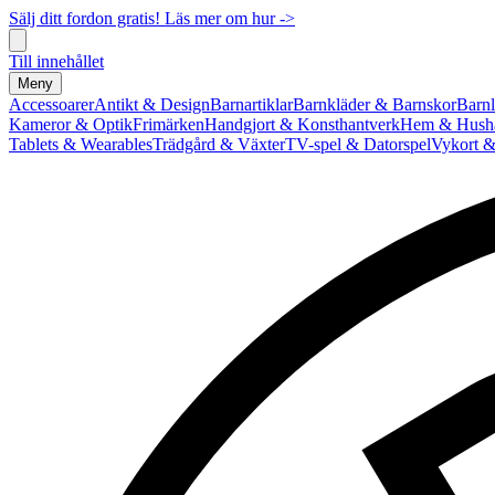
Sälj ditt fordon gratis! Läs mer om hur ->
Till innehållet
Meny
Accessoarer
Antikt & Design
Barnartiklar
Barnkläder & Barnskor
Barnl
Kameror & Optik
Frimärken
Handgjort & Konsthantverk
Hem & Hushå
Tablets & Wearables
Trädgård & Växter
TV-spel & Datorspel
Vykort &