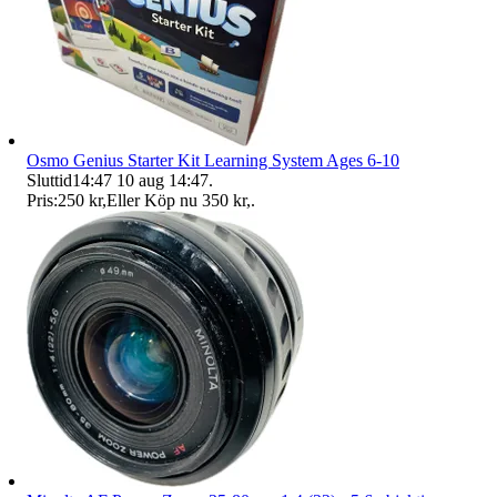
Osmo Genius Starter Kit Learning System Ages 6-10
Sluttid
14:47
10 aug 14:47
.
Pris:
250 kr
,
Eller Köp nu
350 kr
,
.