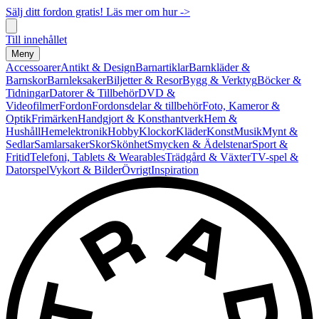
Sälj ditt fordon gratis! Läs mer om hur ->
Till innehållet
Meny
Accessoarer
Antikt & Design
Barnartiklar
Barnkläder &
Barnskor
Barnleksaker
Biljetter & Resor
Bygg & Verktyg
Böcker &
Tidningar
Datorer & Tillbehör
DVD &
Videofilmer
Fordon
Fordonsdelar & tillbehör
Foto, Kameror &
Optik
Frimärken
Handgjort & Konsthantverk
Hem &
Hushåll
Hemelektronik
Hobby
Klockor
Kläder
Konst
Musik
Mynt &
Sedlar
Samlarsaker
Skor
Skönhet
Smycken & Ädelstenar
Sport &
Fritid
Telefoni, Tablets & Wearables
Trädgård & Växter
TV-spel &
Datorspel
Vykort & Bilder
Övrigt
Inspiration