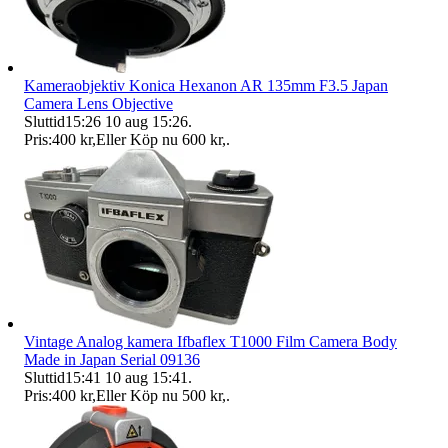
Kameraobjektiv Konica Hexanon AR 135mm F3.5 Japan
Camera Lens Objective
Sluttid
15:26
10 aug 15:26
.
Pris:
400 kr
,
Eller Köp nu
600 kr
,
.
Vintage Analog kamera Ifbaflex T1000 Film Camera Body
Made in Japan Serial 09136
Sluttid
15:41
10 aug 15:41
.
Pris:
400 kr
,
Eller Köp nu
500 kr
,
.