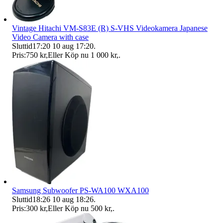
Vintage Hitachi VM-S83E (R) S-VHS Videokamera Japanese
Video Camera with case
Sluttid
17:20
10 aug 17:20
.
Pris:
750 kr
,
Eller Köp nu
1 000 kr
,
.
Samsung Subwoofer PS-WA100 WXA100
Sluttid
18:26
10 aug 18:26
.
Pris:
300 kr
,
Eller Köp nu
500 kr
,
.