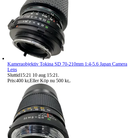
Kameraobjektiv Tokina SD 70-210mm 1:4-5.6 Japan Camera
Lens
Sluttid
15:21
10 aug 15:21
.
Pris:
400 kr
,
Eller Köp nu
500 kr
,
.