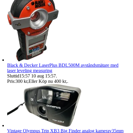
Black & Decker LaserPlus BDL500M avståndsmätare med
laser leveling measuring
Sluttid
15:57
10 aug 15:57
.
Pris:
300 kr
,
Eller Köp nu
400 kr
,
.
Vintage Olympus Trip XB3 Big Finder analog kamerav35mm