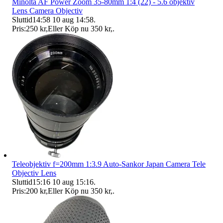
Minolta AF Power Zoom 35-80mm 1:4 (22) - 5.6 objektiv
Lens Camera Objectiv
Sluttid
14:58
10 aug 14:58
.
Pris:
250 kr
,
Eller Köp nu
350 kr
,
.
Teleobjektiv f=200mm 1:3.9 Auto-Sankor Japan Camera Tele
Objectiv Lens
Sluttid
15:16
10 aug 15:16
.
Pris:
200 kr
,
Eller Köp nu
350 kr
,
.