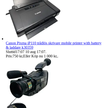
Canon Pixma iP110 trådlös skrivare mobile printer with battery
& laddare k30359
Sluttid
17:07
10 aug 17:07
.
Pris:
750 kr
,
Eller Köp nu
1 000 kr
,
.