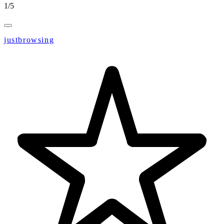
1
/
5
justbrowsing