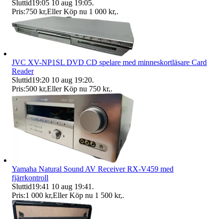
Sluttid
19:05
10 aug 19:05
.
Pris:
750 kr
,
Eller Köp nu
1 000 kr
,
.
JVC XV-NP1SL DVD CD spelare med minneskortläsare Card
Reader
Sluttid
19:20
10 aug 19:20
.
Pris:
500 kr
,
Eller Köp nu
750 kr
,
.
Yamaha Natural Sound AV Receiver RX-V459 med
fjärrkontroll
Sluttid
19:41
10 aug 19:41
.
Pris:
1 000 kr
,
Eller Köp nu
1 500 kr
,
.