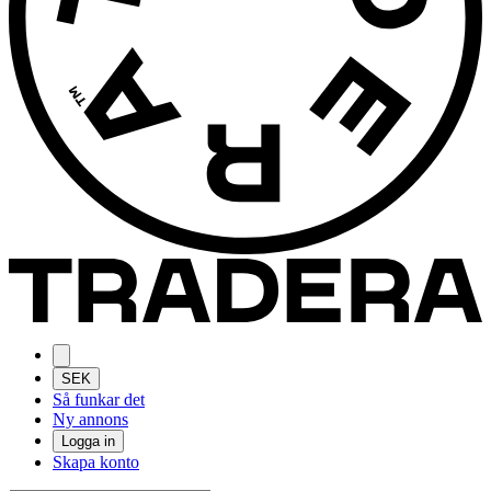
SEK
Så funkar det
Ny annons
Logga in
Skapa konto