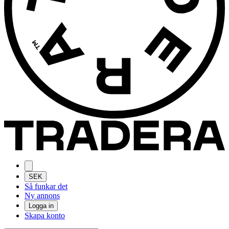
SEK
Så funkar det
Ny annons
Logga in
Skapa konto