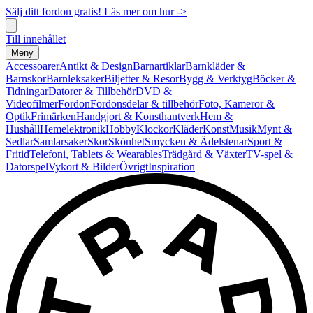
Sälj ditt fordon gratis! Läs mer om hur ->
Till innehållet
Meny
Accessoarer
Antikt & Design
Barnartiklar
Barnkläder &
Barnskor
Barnleksaker
Biljetter & Resor
Bygg & Verktyg
Böcker &
Tidningar
Datorer & Tillbehör
DVD &
Videofilmer
Fordon
Fordonsdelar & tillbehör
Foto, Kameror &
Optik
Frimärken
Handgjort & Konsthantverk
Hem &
Hushåll
Hemelektronik
Hobby
Klockor
Kläder
Konst
Musik
Mynt &
Sedlar
Samlarsaker
Skor
Skönhet
Smycken & Ädelstenar
Sport &
Fritid
Telefoni, Tablets & Wearables
Trädgård & Växter
TV-spel &
Datorspel
Vykort & Bilder
Övrigt
Inspiration