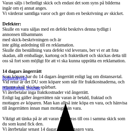
Varan säljs i befintligt skick och endast det som syns på bilderna
ingår om ej annat anges.
Vi värderar samtliga varor och ger dom en beskrivning av skicket.
Defekter:
Skulle en vara säljas med en defekt beskrivs denna tydligt i
annonsen tillsammans
med skick-beskrivningen och är
inte giltig anledning till en reklamation.
Skulle din beställning vara defekt vid leverans, ber vi er att fota
skadan, allt emballage, kartong och fraktetikett och skickas detta till
oss så fort som möjligt för att vi ska kunna upprätta en reklamation.
14 dagars ångerrätt
Som köpare har du 14 dagars ångerrätt enligt lag om distansavtal.
Bohagsbyrån
Vid retur är det DU som köpare som står för fraktkostnaderna, och
returen skall skickas spårbart.
Hässleholm
,
Sverige
Vi återbetalar inga fraktkostnader vid ångerrätt.
Enligt lag gäller ångerrätten när varan är betald, fraktad och
mottagen av köparen. Man kan alltså inte köpa en vara, och hänvisa
till ångerrätten innan man mottagit sin vara.
Viktigt att tänka på är att varan levereras till oss i samma skick som
du som kund fick den.
Vi återbetalar senast 14 dagar efter mottagen vara.