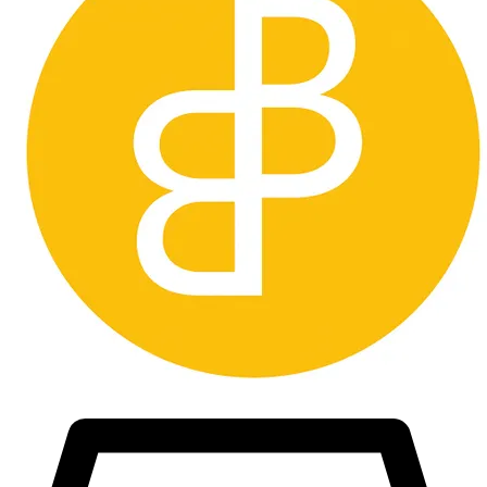
Betalning:
Betalning skall ske senast 3 dagar efter avslutad auktion.
Inkommer ingen betalning så läggs objektet ut igen utan undantag
Köpare utanför sveriges gränsen måste kontakta oss innan bud läggs
så vi kan räkna ut vad
frakten kommer att kosta och om det går att skicka med spårbar frakt
vilket är ett krav från oss.
Väljer man att buda utan att kontakta oss först så förbehåller vi oss
rätten att avbryta köpet och du som köpare
blir blockerad från framtida köp. Vi godkänner inte att man ber oss
att manipulera tullavgiften, då det är olagligt och köper kommer att
hävas.
Länder vi inte skickar till är bland annat Taiwan.
Lycka till