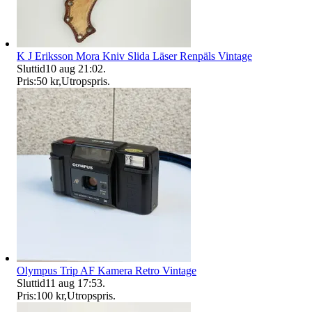
K J Eriksson Mora Kniv Slida Läser Renpäls Vintage
Sluttid
10 aug 21:02
.
Pris:
50 kr
,
Utropspris
.
Olympus Trip AF Kamera Retro Vintage
Sluttid
11 aug 17:53
.
Pris:
100 kr
,
Utropspris
.