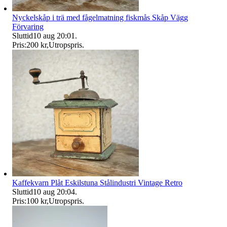
Nyckelskåp i trä med fågelmatning fiskmås Skåp Vägg
Förvaring
Sluttid
10 aug 20:01
.
Pris:
200 kr
,
Utropspris
.
Kaffekvarn Plåt Eskilstuna Stålindustri Vintage Retro
Sluttid
10 aug 20:04
.
Pris:
100 kr
,
Utropspris
.