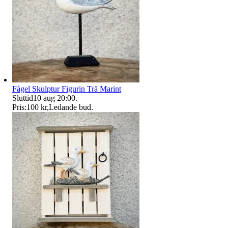
Fågel Skulptur Figurin Trä Marint
Sluttid
10 aug 20:00
.
Pris:
100 kr
,
Ledande bud
.