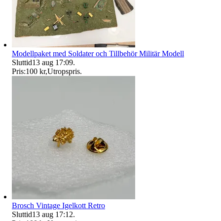
Modellpaket med Soldater och Tillbehör Militär Modell
Sluttid
13 aug 17:09
.
Pris:
100 kr
,
Utropspris
.
Brosch Vintage Igelkott Retro
Sluttid
13 aug 17:12
.