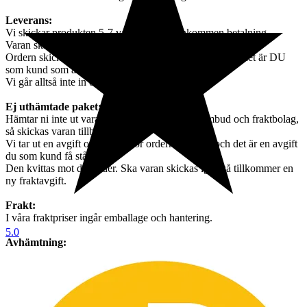
Leverans:
Vi skickar produkten 5-7 vardagar efter inkommen betalning.
Varan skickas väl emballerad och väl packad.
Ordern skickas till den adress som står i din profil, och det är DU
som kund som ansvarar för att adressen är rätt.
Vi går alltså inte in och göra några ändringar.
Ej uthämtade paket:
Hämtar ni inte ut varan efter påminnelse från ombud och fraktbolag,
så skickas varan tillbaka till oss,
Vi tar ut en avgift om 395 kr för orderhantering, och det är en avgift
du som kund få stå för.
Den kvittas mot din order. Ska varan skickas igen så tillkommer en
ny fraktavgift.
Frakt:
I våra fraktpriser ingår emballage och hantering.
5.0
Avhämtning:
Vi erbjuder avhämtning i vår butik i Hässleholm, och det behöver
ske efter de tider som vi kan erbjuda, dock senast 7 dagar efter
inkommen betalning.
Sker ingen avhämtning efter 7 dagar så lämnas negativt omdöme
och du blir blockerad från framtida köp hos oss.