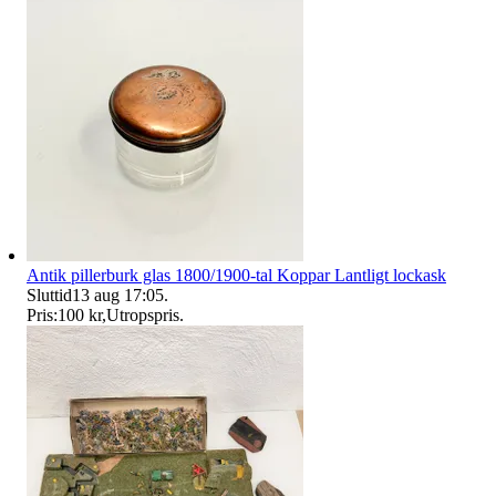
Antik pillerburk glas 1800/1900-tal Koppar Lantligt lockask
Sluttid
13 aug 17:05
.
Pris:
100 kr
,
Utropspris
.