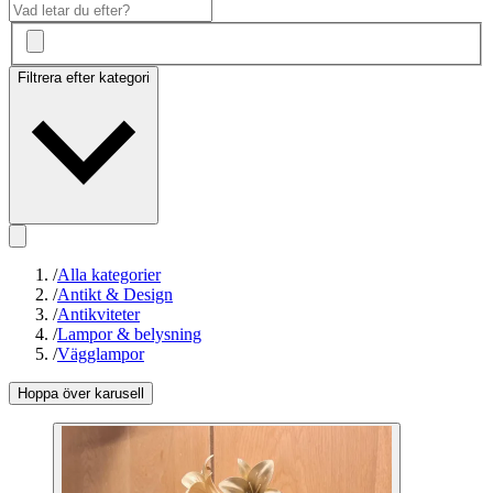
Filtrera efter kategori
/
Alla kategorier
/
Antikt & Design
/
Antikviteter
/
Lampor & belysning
/
Vägglampor
Hoppa över karusell