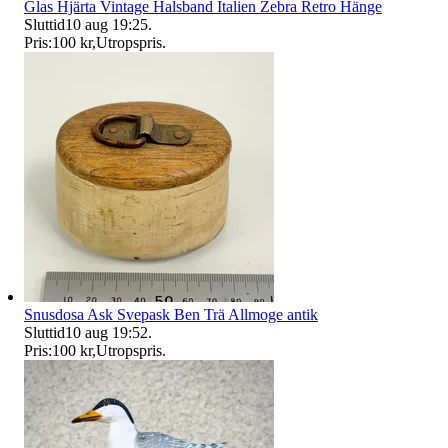
Glas Hjärta Vintage Halsband Italien Zebra Retro Hänge
Sluttid
10 aug 19:25
.
Pris:
100 kr
,
Utropspris
.
Snusdosa Ask Svepask Ben Trä Allmoge antik
Sluttid
10 aug 19:52
.
Pris:
100 kr
,
Utropspris
.