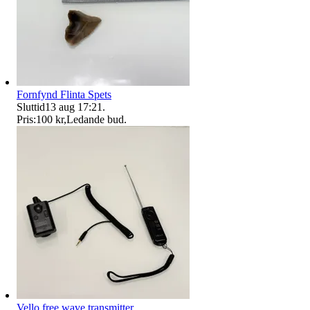
Fornfynd Flinta Spets
Sluttid
13 aug 17:21
.
Pris:
100 kr
,
Ledande bud
.
Vello free wave transmitter