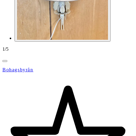
1
/
5
Bohagsbyrån