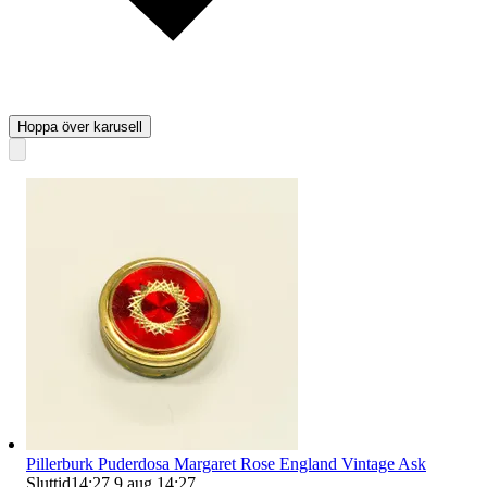
Hoppa över karusell
Pillerburk Puderdosa Margaret Rose England Vintage Ask
Sluttid
14:27
9 aug 14:27
.