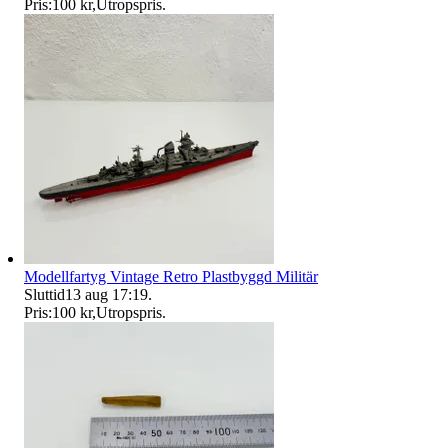
Pris:
100 kr
,
Utropspris
.
Modellfartyg Vintage Retro Plastbyggd Militär
Sluttid
13 aug 17:19
.
Pris:
100 kr
,
Utropspris
.