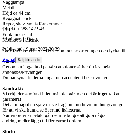
Vägglampa
Metall
Höjd ca 44 cm
Begagnat skick
Repor, skav, smuts förekommer
Objektnr
588 142 943
E14
Funktionstestad
Visningar
3 070
Möjligtvis Italiensk
Publicerad
19 mar 2023 20:39
Tack för att du har läst HELA annonsbeskrivningen och lycka till.
Anmäl
Sälj liknande
Villkor:
Genom att lägga bud på våra auktioner så har du läst hela
annonsbeskrivningen.
Du har synat bilderna noga, och accepterat beskrivningen.
Samfrakt:
Vi erbjuder samfrakt i den mån det går, men det är
inget
vi kan
garantera!
Detta är något du själv måste fråga innan du vunnit budgivningen
för att vi ska kunna se över möjligheterna.
När en order är betald går det inte längre att göra några
ändringar eller lägga till fler varor i ordern.
Skick: