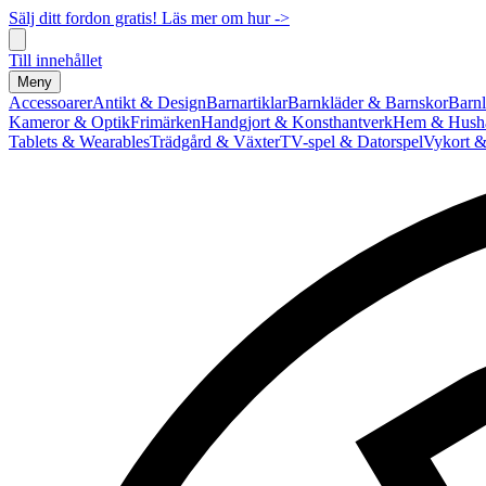
Sälj ditt fordon gratis! Läs mer om hur ->
Till innehållet
Meny
Accessoarer
Antikt & Design
Barnartiklar
Barnkläder & Barnskor
Barnl
Kameror & Optik
Frimärken
Handgjort & Konsthantverk
Hem & Hushå
Tablets & Wearables
Trädgård & Växter
TV-spel & Datorspel
Vykort &