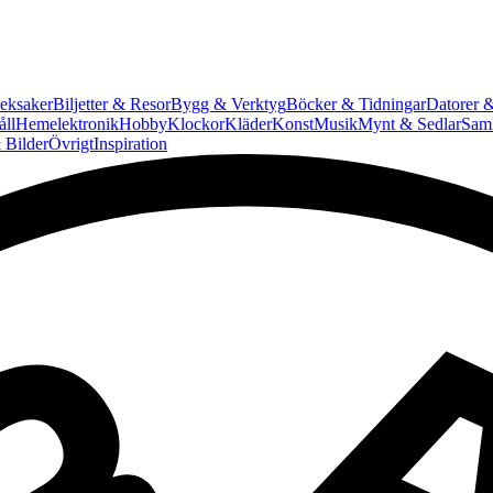
eksaker
Biljetter & Resor
Bygg & Verktyg
Böcker & Tidningar
Datorer &
ll
Hemelektronik
Hobby
Klockor
Kläder
Konst
Musik
Mynt & Sedlar
Saml
 Bilder
Övrigt
Inspiration