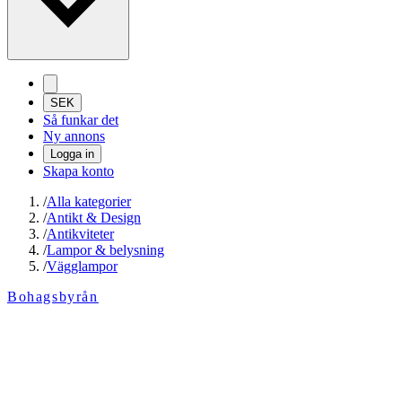
SEK
Så funkar det
Ny annons
Logga in
Skapa konto
/
Alla kategorier
/
Antikt & Design
/
Antikviteter
/
Lampor & belysning
/
Vägglampor
Bohagsbyrån