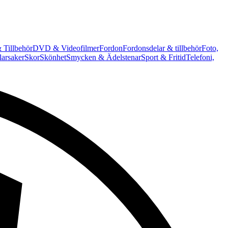
 Tillbehör
DVD & Videofilmer
Fordon
Fordonsdelar & tillbehör
Foto,
arsaker
Skor
Skönhet
Smycken & Ädelstenar
Sport & Fritid
Telefoni,