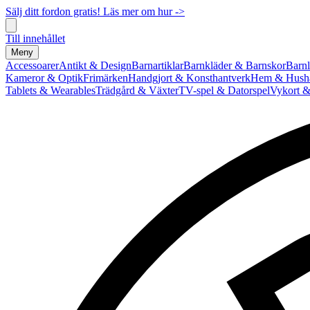
Sälj ditt fordon gratis! Läs mer om hur ->
Till innehållet
Meny
Accessoarer
Antikt & Design
Barnartiklar
Barnkläder & Barnskor
Barnl
Kameror & Optik
Frimärken
Handgjort & Konsthantverk
Hem & Hushå
Tablets & Wearables
Trädgård & Växter
TV-spel & Datorspel
Vykort &