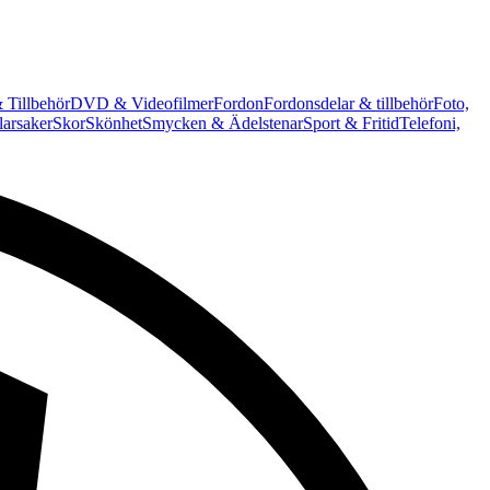
 Tillbehör
DVD & Videofilmer
Fordon
Fordonsdelar & tillbehör
Foto,
arsaker
Skor
Skönhet
Smycken & Ädelstenar
Sport & Fritid
Telefoni,