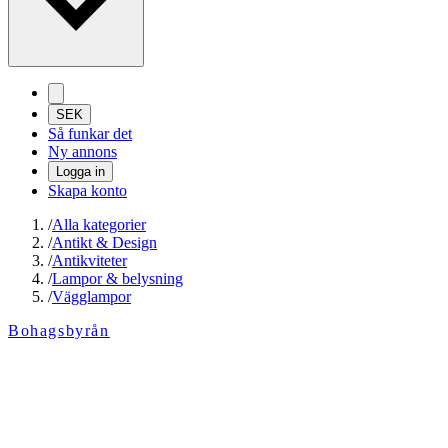
SEK
Så funkar det
Ny annons
Logga in
Skapa konto
/
Alla kategorier
/
Antikt & Design
/
Antikviteter
/
Lampor & belysning
/
Vägglampor
Bohagsbyrån