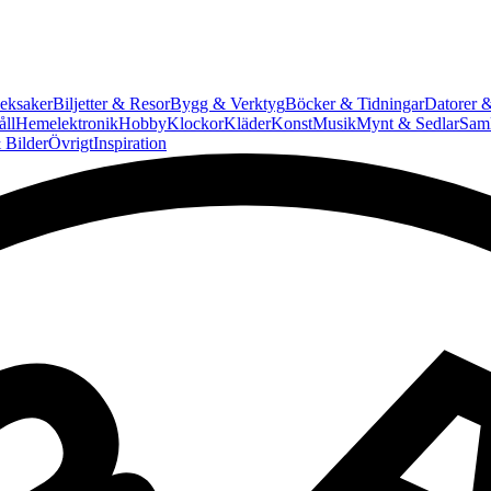
eksaker
Biljetter & Resor
Bygg & Verktyg
Böcker & Tidningar
Datorer &
ll
Hemelektronik
Hobby
Klockor
Kläder
Konst
Musik
Mynt & Sedlar
Saml
 Bilder
Övrigt
Inspiration