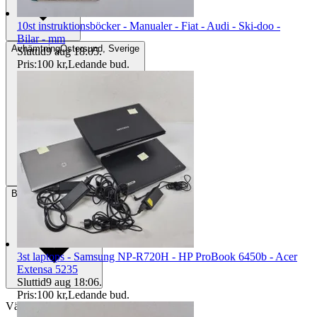
10st instruktionsböcker - Manualer - Fiat - Audi - Ski-doo -
Bilar - mm
Avhämtning
Östersund, Sverige
Sluttid
9 aug 18:05
.
Pris:
100 kr
,
Ledande bud
.
Betalning
Via Tradera
3st laptops - Samsung NP-R720H - HP ProBook 6450b - Acer
Extensa 5235
Sluttid
9 aug 18:06
.
Pris:
100 kr
,
Ledande bud
.
Välj till köparskydd