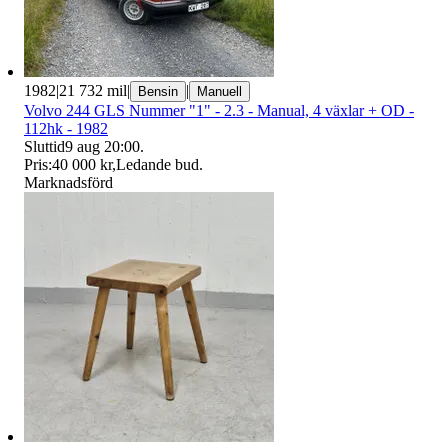
1982
|
21 732 mil
|
|
Bensin
Manuell
Volvo 244 GLS Nummer "1" - 2.3 - Manual, 4 växlar + OD -
112hk - 1982
Sluttid
9 aug 20:00
.
Pris:
40 000 kr
,
Ledande bud
.
Marknadsförd