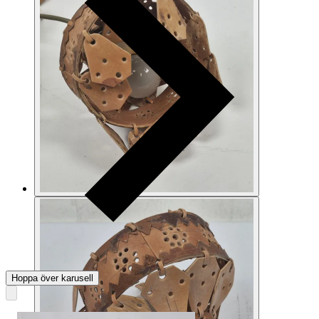
Hoppa över karusell