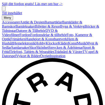
Sälj ditt fordon gratis! Läs mer om hur ->
Till innehållet
Meny
Accessoarer
Antikt & Design
Barnartiklar
Barnkläder &
Barnskor
Barnleksaker
Biljetter & Resor
Bygg & Verktyg
Böcker &
Tidningar
Datorer & Tillbehör
DVD &
Videofilmer
Fordon
Fordonsdelar & tillbehör
Foto, Kameror &
Optik
Frimärken
Handgjort & Konsthantverk
Hem &
Hushåll
Hemelektronik
Hobby
Klockor
Kläder
Konst
Musik
Mynt &
Sedlar
Samlarsaker
Skor
Skönhet
Smycken & Ädelstenar
Sport &
Fritid
Telefoni, Tablets & Wearables
Trädgård & Växter
TV-spel &
Datorspel
Vykort & Bilder
Övrigt
Inspiration