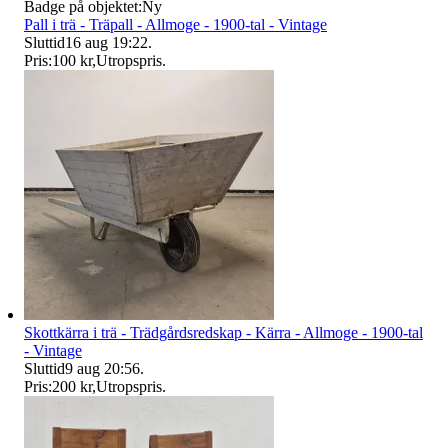
Badge på objektet:
Ny
Pall i trä - Träpall - Allmoge - 1900-tal - Vintage
Sluttid
16 aug 19:22
.
Pris:
100 kr
,
Utropspris
.
Skottkärra i trä - Trädgårdsredskap - Kärra - Allmoge - 1900-tal
- Vintage
Sluttid
9 aug 20:56
.
Pris:
200 kr
,
Utropspris
.