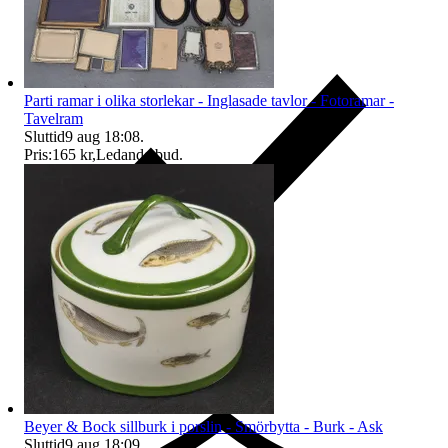
Parti ramar i olika storlekar - Inglasade tavlor - Fotoramar -
Tavelram
Sluttid
9 aug 18:08
.
Pris:
165 kr
,
Ledande bud
.
Ersättning om du inte får din vara
Beyer & Bock sillburk i porslin - Smörbytta - Burk - Ask
Sluttid
9 aug 18:09
.