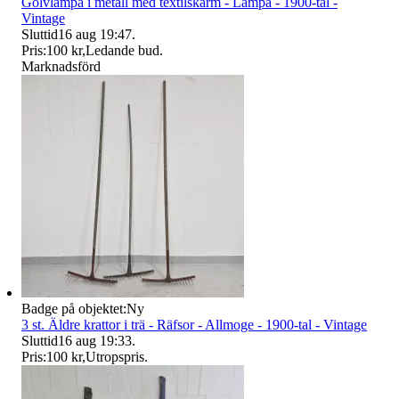
Golvlampa i metall med textilskärm - Lampa - 1900-tal -
Vintage
Sluttid
16 aug 19:47
.
Pris:
100 kr
,
Ledande bud
.
Marknadsförd
Badge på objektet:
Ny
3 st. Äldre krattor i trä - Räfsor - Allmoge - 1900-tal - Vintage
Sluttid
16 aug 19:33
.
Pris:
100 kr
,
Utropspris
.