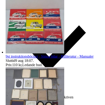
9st instruktionsböcker - Simca bilar - Billiteratur - Manualer
Sluttid
9 aug 18:07
.
Pris:
110 kr
,
Ledande bud
.
Ersättning om varan inte är som beskriven