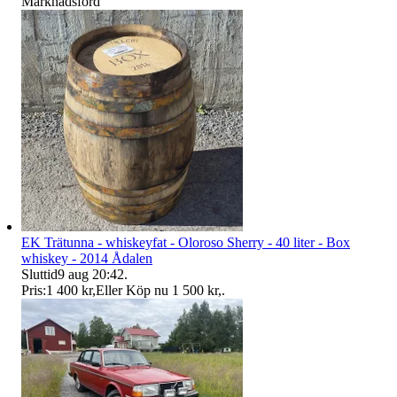
Marknadsförd
EK Trätunna - whiskeyfat - Oloroso Sherry - 40 liter - Box
whiskey - 2014 Ådalen
Sluttid
9 aug 20:42
.
Pris:
1 400 kr
,
Eller Köp nu
1 500 kr
,
.