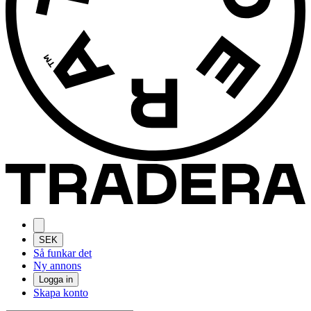
SEK
Så funkar det
Ny annons
Logga in
Skapa konto