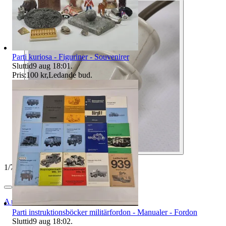
Parti kuriosa - Figuriner - Souvenirer
Sluttid
9 aug 18:01
.
Pris:
100 kr
,
Ledande bud
.
1
/
7
Auktionsbyra
Parti instruktionsböcker militärfordon - Manualer - Fordon
Sluttid
9 aug 18:02
.