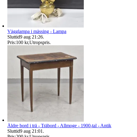
Vägglampa i mässing - Lampa
Sluttid
9 aug 21:26
.
Pris:
100 kr
,
Utropspris
.
Äldre bord i trä - Träbord - Allmoge - 1900-tal - Antik
Sluttid
9 aug 21:01
.
Pris:
200 kr
,
Utropspris
.