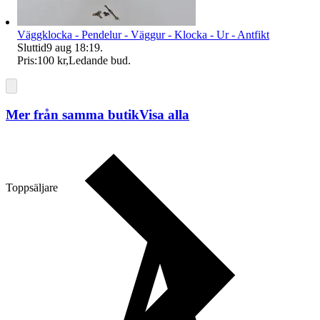
Väggklocka - Pendelur - Väggur - Klocka - Ur - Antfikt
Sluttid
9 aug 18:19
.
Pris:
100 kr
,
Ledande bud
.
Mer från samma butik
Visa alla
Toppsäljare