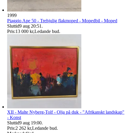
1999
Piaggio Ape 50 - Trehjulig flakmoped - Mopedbil - Moped
Sluttid
9 aug 20:51
.
Pris:
13 000 kr
,
Ledande bud
.
XII - Malte Nyberg-Tolf - Olja på duk - "Afrikanskt landskap"
- Konst
Sluttid
9 aug 19:00
.
Pris:
2 262 kr
,
Ledande bud
.