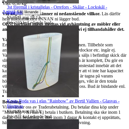
Publicerad
3 jun 22:24
Vikt: 0,38 kg
3st föremål i kristallglas - Orrefors - Skålar - Lockskål -
Anmäl
Glasskål
Sälj liknande
Vid köp av oss godkänner ni nedanstående villkor.
Läs därför
Sluttid
9 aug 18:12
.
hela auktionstexten INNAN ni lägger bud.
Pris:
110 kr
,
Ledande bud
.
OBS! bärhjälp måste medtas vid avhämtning av möbler eller
andra stora och/eller tunga föremål då vi ej tillhandahåller det.
Varubeskrivning
Endast det ni ser på bilderna ingår i auktionen. Tillbehör som
används vid fotografering, som stativ, provdockor etc. ingår ej.
Varorna är begagnade om ej annat anges & säljs i befintligt skick där
slitage kan finnas. Vi garanterar ej att varan är komplett, Du gör en
egen bedömning enligt bilderna. Ej funktionstestad innebär att det
kan saknas delar, att den är ur funktion eller att vi inte har kapacitet
att utföra ett funktionstest. Mått som anges är tagna på varans
högsta/längsta/bredaste del om annat ej anges, vikt är den totala
vikten på varan. Vid frågor måste ni maila oss. Bud är bindande enl.
Traderas regler.
Kosta Boda vas i glas "Rainbow" av Bertil Vallien - Glasvas -
Betalning
Blomvas
Vi använder oss av Traderabetalning. Du betalar dina köp under
Sluttid
9 aug 18:13
.
"Mina köp". Ni kan Ej betala i butiken. Betalning ska ske inom 1
Pris:
171 kr
,
Ledande bud
.
dagar. Om betalning ej sker inom 3 dagar & kontakt ej upprättats,
hävs köpet & Du spärras från vidare budgivning.