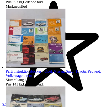
Pris:
357 kr
,
Ledande bud
.
Marknadsförd
Parti instruktionsböcker - Opel, Nissan, Saab, Toyota, Peugeot,
Volkswagen, mm
Sluttid
9 aug 18:03
.
Pris:
141 kr
,
Ledande bud
.
5.0