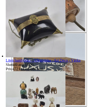
Liten handväska - Aftonväska - Art Deco - Väska
Sluttid
9 aug 18:00
.
Pris:
472 kr
,
Ledande bud
.