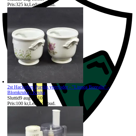
Pris:
325 kr
,
Ledande bud
.
2st Hackefors Porslin ytterfoder - "Linnea Borealis" -
Blomkruka - Kruka
Sluttid
9 aug 18:10
.
Pris:
100 kr
,
Ledande bud
.