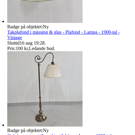
Badge på objektet:
Ny
Takplafond i mässing & glas - Plafond - Lampa - 1900-tal -
Vintage
Sluttid
16 aug 19:28
.
Pris:
100 kr
,
Ledande bud
.
Badge på objektet:
Ny