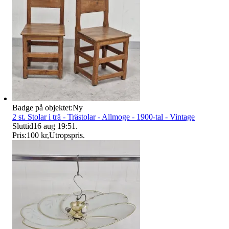
Badge på objektet:
Ny
2 st. Stolar i trä - Trästolar - Allmoge - 1900-tal - Vintage
Sluttid
16 aug 19:51
.
Pris:
100 kr
,
Utropspris
.