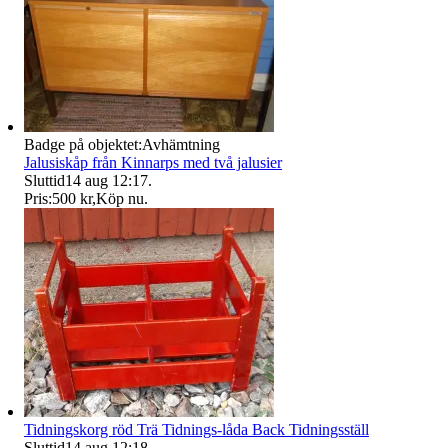
Badge på objektet:
Avhämtning
Jalusiskåp från Kinnarps med två jalusier
Sluttid
14 aug 12:17
.
Pris:
500 kr
,
Köp nu
.
Tidningskorg röd Trä Tidnings-låda Back Tidningsställ
Sluttid
14 aug 12:18
.