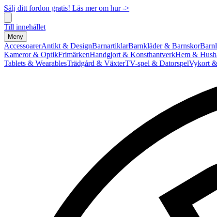
Sälj ditt fordon gratis! Läs mer om hur ->
Till innehållet
Meny
Accessoarer
Antikt & Design
Barnartiklar
Barnkläder & Barnskor
Barnl
Kameror & Optik
Frimärken
Handgjort & Konsthantverk
Hem & Hushå
Tablets & Wearables
Trädgård & Växter
TV-spel & Datorspel
Vykort &