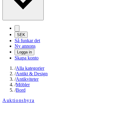
SEK
Så funkar det
Ny annons
Logga in
Skapa konto
/
Alla kategorier
/
Antikt & Design
/
Antikviteter
/
Möbler
/
Bord
Auktionsbyra