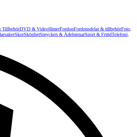
 Tillbehör
DVD & Videofilmer
Fordon
Fordonsdelar & tillbehör
Foto,
arsaker
Skor
Skönhet
Smycken & Ädelstenar
Sport & Fritid
Telefoni,