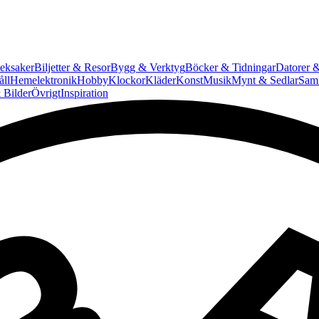
eksaker
Biljetter & Resor
Bygg & Verktyg
Böcker & Tidningar
Datorer &
ll
Hemelektronik
Hobby
Klockor
Kläder
Konst
Musik
Mynt & Sedlar
Saml
 Bilder
Övrigt
Inspiration