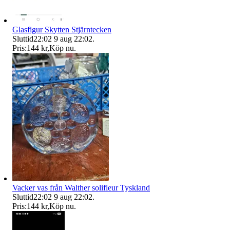
Glasfigur Skytten Stjärntecken
Sluttid
22:02
9 aug 22:02
.
Pris:
144 kr
,
Köp nu
.
Vacker vas från Walther solifleur Tyskland
Sluttid
22:02
9 aug 22:02
.
Pris:
144 kr
,
Köp nu
.