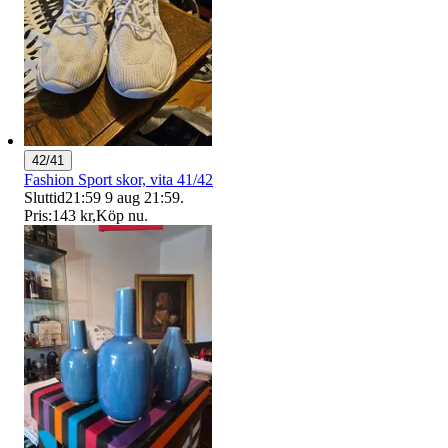
42/41
Fashion Sport skor, vita 41/42
Sluttid
21:59
9 aug 21:59
.
Pris:
143 kr
,
Köp nu
.