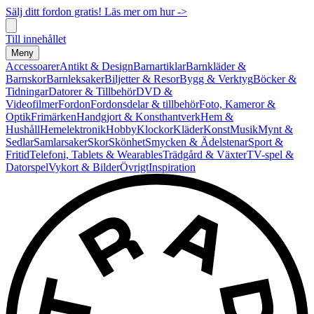
Sälj ditt fordon gratis! Läs mer om hur ->
Till innehållet
Meny
Accessoarer
Antikt & Design
Barnartiklar
Barnkläder &
Barnskor
Barnleksaker
Biljetter & Resor
Bygg & Verktyg
Böcker &
Tidningar
Datorer & Tillbehör
DVD &
Videofilmer
Fordon
Fordonsdelar & tillbehör
Foto, Kameror &
Optik
Frimärken
Handgjort & Konsthantverk
Hem &
Hushåll
Hemelektronik
Hobby
Klockor
Kläder
Konst
Musik
Mynt &
Sedlar
Samlarsaker
Skor
Skönhet
Smycken & Ädelstenar
Sport &
Fritid
Telefoni, Tablets & Wearables
Trädgård & Växter
TV-spel &
Datorspel
Vykort & Bilder
Övrigt
Inspiration