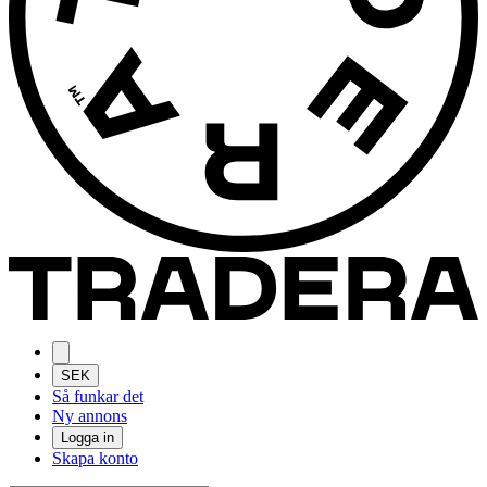
SEK
Så funkar det
Ny annons
Logga in
Skapa konto