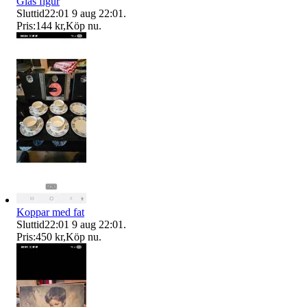
Glas figur
Sluttid
22:01
9 aug 22:01
.
Pris:
144 kr
,
Köp nu
.
Koppar med fat
Sluttid
22:01
9 aug 22:01
.
Pris:
450 kr
,
Köp nu
.