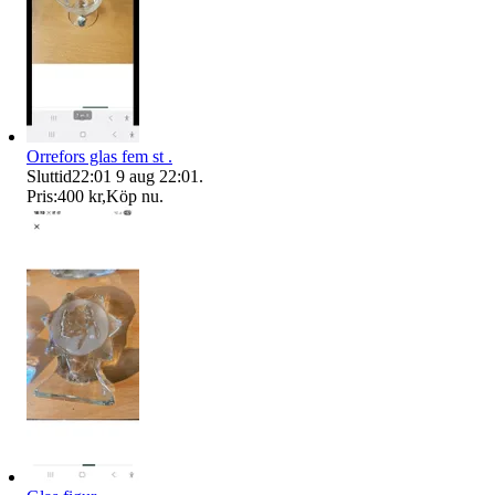
Orrefors glas fem st .
Sluttid
22:01
9 aug 22:01
.
Pris:
400 kr
,
Köp nu
.