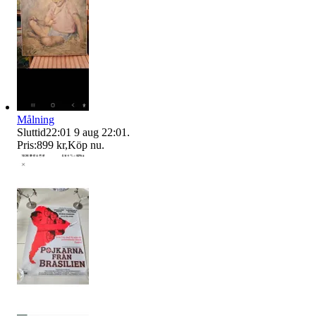
Målning
Sluttid
22:01
9 aug 22:01
.
Pris:
899 kr
,
Köp nu
.