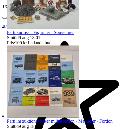
1
/
6
Auktionsbyra
Parti kuriosa - Figuriner - Souvenirer
Sluttid
9 aug 18:01
.
Pris:
100 kr
,
Ledande bud
.
Parti instruktionsböcker militärfordon - Manualer - Fordon
Sluttid
9 aug 18:02
.