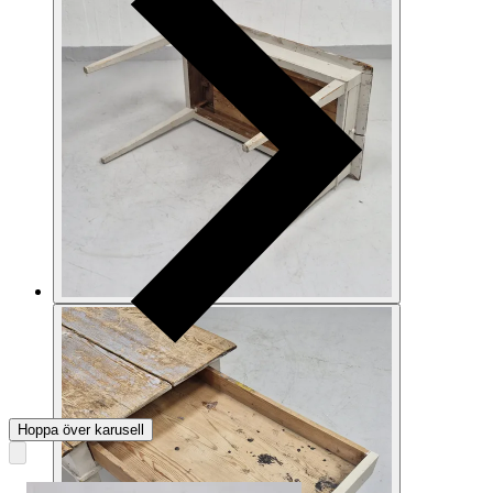
Hoppa över karusell