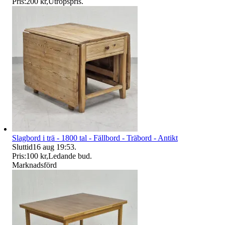
Pris:
200 kr
,
Utropspris
.
Slagbord i trä - 1800 tal - Fällbord - Träbord - Antikt
Sluttid
16 aug 19:53
.
Pris:
100 kr
,
Ledande bud
.
Marknadsförd