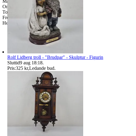
Måndag-Tisdag: 12:00-16:30
Onsdag: 8:00-18:00
Torsdag: 12:00-16:30
Fredag: 10:00-15:00
Helgdagar & röda dagar STÄNGT
Rolf Lidberg troll - "Brudpar" - Skulptur - Figurin
Sluttid
9 aug 18:18
.
Pris:
325 kr
,
Ledande bud
.