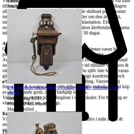
Vid Reklamation ska kunden omgående ta kontakt med oss via mail
Sluttid
9 aug 18:16
.
till tradera@jabab.se samt bifoga bilder på varan samt emballagets
Pris:
100 kr
,
Ledande bud
.
alla sidor och packmateriel. Notera att det är skillnad på om varan
inte lever upp till kundens förväntningar eller om den är defekt,
mindre defekter är inte ett giltigt skäl till reklamation. Efter
mottagande av vara samt godkänd reklamation återbetalas pengarna
inkl. returfrakt, om kund betalat den, inom 30 dagar.
Avhämtning
Om ingen annan avhämtningsadress angetts, hämtas varan hos oss
på Tjalmargatan 4B i Östersund under våra öppettider.
Avhämtning av vunna varor skall ske inom 10 dagar efter avslutad
auktion. Om varan ej hämtas inom angiven tid tillfaller varan oss &
rätten till återbetalning är förbrukad. Kan Du själv inte hämta varan
går det skicka ett ombud. Ombudet skall uppge kundens för- och
efternamn, varubeskrivning & egen ID-handling. Varorna är ej
förpackade & kunden måste själv tillhandahålla emballage. Vid köp
L M Ericsson väggtelefon - Vintage - Antik - Telefon - Fast
av skrymmande gods, måste bärhjälp medtas.
telefon
Varorna finns att titta på vid begäran i våra lokaler. För bokning av
Sluttid
9 aug 18:17
.
visning kontakta oss, se nedan.
Pris:
1 182 kr
,
Ledande bud
.
Marknadsförd
Kundservice & Öppettider
Vår kundservice bedrivs via e-post. Svar erhålles i mån av tid &
endast
under våra öppettider.
Företag