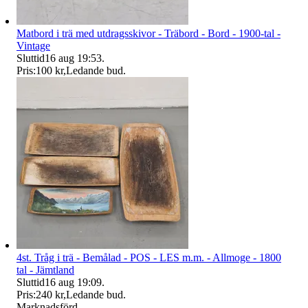
Matbord i trä med utdragsskivor - Träbord - Bord - 1900-tal -
Vintage
Sluttid
16 aug 19:53
.
Pris:
100 kr
,
Ledande bud
.
4st. Tråg i trä - Bemålad - POS - LES m.m. - Allmoge - 1800
tal - Jämtland
Sluttid
16 aug 19:09
.
Pris:
240 kr
,
Ledande bud
.
Marknadsförd