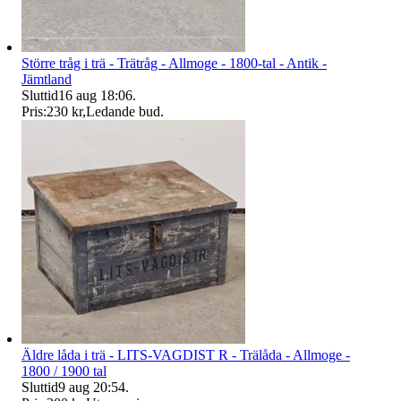
Större tråg i trä - Trätråg - Allmoge - 1800-tal - Antik -
Jämtland
Sluttid
16 aug 18:06
.
Pris:
230 kr
,
Ledande bud
.
Äldre låda i trä - LITS-VAGDIST R - Trälåda - Allmoge -
1800 / 1900 tal
Sluttid
9 aug 20:54
.