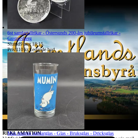
Gäller ej köp gjorda av näringsidkare. Kund ska inom 14 dagar efter
mottagen vara meddela oss via mail till tradera@jabab.se att man
avser att utnyttja ångerrätten. Meddelandet ska innehålla
objektsnummer. Retur ska ske på kundens bekostnad och vara oss
tillhanda inom 14 dagar från det att vi meddelats om ångerrättens
6st samlartallrikar - Östersunds 200-års jubileumstallrikar -
utnyttjande och sändas direkt till det säljande auktionshusets adress -
Gustavsberg
observera att det inte får skickas till paketombud.
Sluttid
9 aug 18:15
.
Det är kundens ansvar att objektet skickas tillbaka i exakt samma
Pris:
110 kr
,
Ledande bud
.
skick som vid köptillfället och är skyldig att paketera och hantera
auktionsobjektet så att det inte skadas under transporten. Vi har rätt
att göra avdrag motsvarande den värdeminskning som uppstått till
följd av att kund har hanterat varan i större omfattning än som varit
nödvändigt. Värdeminskningen bedöms från fall till fall. Vi försöker
hantera alla returer så snabbt som möjligt. Efter att kundens retur
hanterats återbetalas pengarna för den köpta varan. Ångerrätten
avser ej det externa köpet av leverans av objektet då
konsumenten/köparen uttryckligen har samtyckt till att tjänsten
börjar utföras och gått med på att det inte finns någon ångerrätt när
tjänsten har fullgjorts. Om misstanke att ångerrätt missbrukas, tex
används för att ej behöva stå fast vid bud och därmed påverka
budgivningsprocessen, förbehåller sig vi oss rätten att stänga av
kundens konto för vidare budgivning hos oss.
REKLAMATION
Max mumin samlarglas - Glas - Bruksglas - Dricksglas