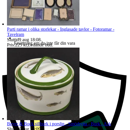
Parti ramar i olika storlekar - Inglasade tavlor - Fotoramar -
Tavelram
Sluttid
9 aug 18:08
.
Ersättning om du inte får din vara
Pris:
225 kr
,
Ledande bud
.
Beyer & Bock sillburk i porslin - Smörbytta - Burk - Ask
Sluttid
9 aug 18:09
.