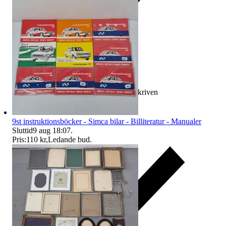
Ersättning om varan inte är som beskriven
9st instruktionsböcker - Simca bilar - Billiteratur - Manualer
Sluttid
9 aug 18:07
.
Pris:
110 kr
,
Ledande bud
.