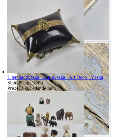
Liten handväska - Aftonväska - Art Deco - Väska
Sluttid
9 aug 18:00
.
Pris:
472 kr
,
Ledande bud
.