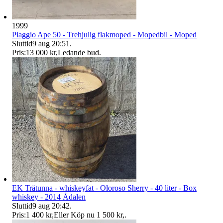
1999
Piaggio Ape 50 - Trehjulig flakmoped - Mopedbil - Moped
Sluttid
9 aug 20:51
.
Pris:
13 000 kr
,
Ledande bud
.
EK Trätunna - whiskeyfat - Oloroso Sherry - 40 liter - Box
whiskey - 2014 Ådalen
Sluttid
9 aug 20:42
.
Pris:
1 400 kr
,
Eller Köp nu
1 500 kr
,
.