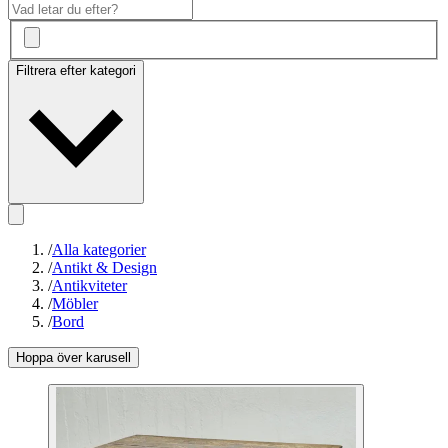
Filtrera efter kategori
/
Alla kategorier
/
Antikt & Design
/
Antikviteter
/
Möbler
/
Bord
Hoppa över karusell