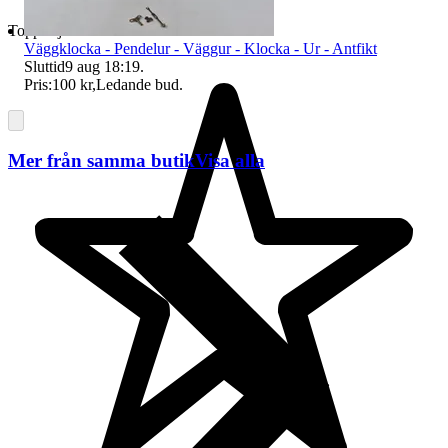
Toppsäljare
Väggklocka - Pendelur - Väggur - Klocka - Ur - Antfikt
Sluttid
9 aug 18:19
.
Pris:
100 kr
,
Ledande bud
.
Mer från samma butik
Visa alla