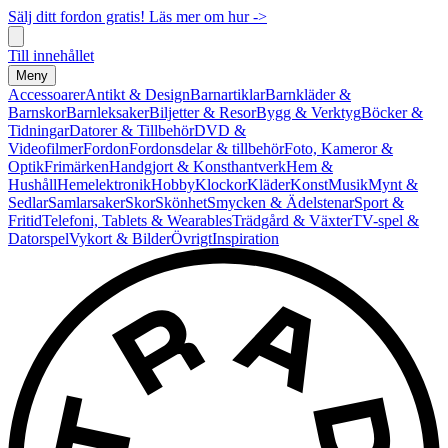
Sälj ditt fordon gratis! Läs mer om hur ->
Till innehållet
Meny
Accessoarer
Antikt & Design
Barnartiklar
Barnkläder &
Barnskor
Barnleksaker
Biljetter & Resor
Bygg & Verktyg
Böcker &
Tidningar
Datorer & Tillbehör
DVD &
Videofilmer
Fordon
Fordonsdelar & tillbehör
Foto, Kameror &
Optik
Frimärken
Handgjort & Konsthantverk
Hem &
Hushåll
Hemelektronik
Hobby
Klockor
Kläder
Konst
Musik
Mynt &
Sedlar
Samlarsaker
Skor
Skönhet
Smycken & Ädelstenar
Sport &
Fritid
Telefoni, Tablets & Wearables
Trädgård & Växter
TV-spel &
Datorspel
Vykort & Bilder
Övrigt
Inspiration