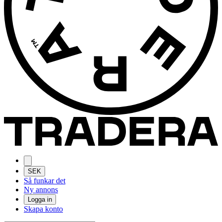
SEK
Så funkar det
Ny annons
Logga in
Skapa konto