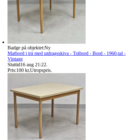
Badge på objektet:
Ny
Matbord i trä med utdragsskiva - Träbord - Bord - 1960-tal -
Vintage
Sluttid
16 aug 21:22
.
Pris:
100 kr
,
Utropspris
.