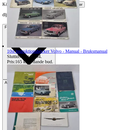
Köparskydd är valfritt hos företag.
Läs mer
dljungberg vann auktionen
Frakt
1 599 kr Annat fraktsätt
10st instruktionsböcker Volvo - Manual - Bruksmanual
Sluttid
9 aug 18:04
.
Pris:
165 kr
,
Ledande bud
.
Avhämtning
Östersund, Sverige