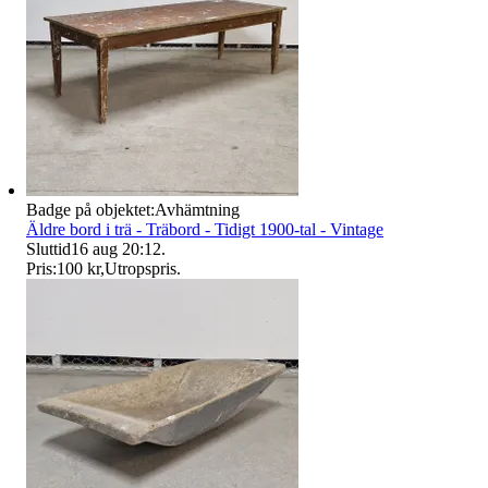
Badge på objektet:
Avhämtning
Äldre bord i trä - Träbord - Tidigt 1900-tal - Vintage
Sluttid
16 aug 20:12
.
Pris:
100 kr
,
Utropspris
.