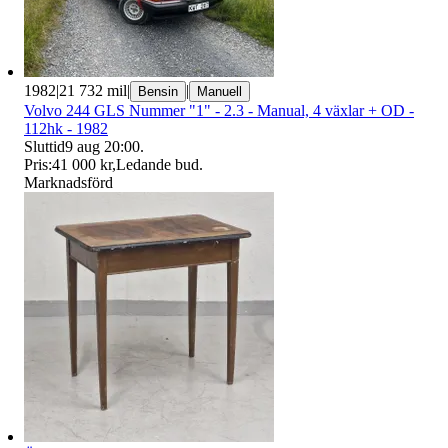
1982
|
21 732 mil
|
|
Bensin
Manuell
Volvo 244 GLS Nummer "1" - 2.3 - Manual, 4 växlar + OD -
112hk - 1982
Sluttid
9 aug 20:00
.
Pris:
41 000 kr
,
Ledande bud
.
Marknadsförd