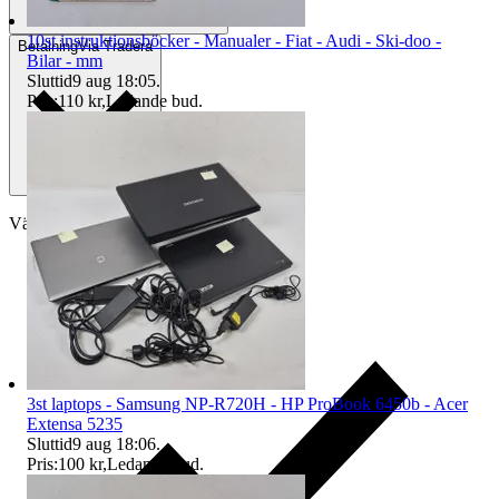
10st instruktionsböcker - Manualer - Fiat - Audi - Ski-doo -
Betalning
Via Tradera
Bilar - mm
Sluttid
9 aug 18:05
.
Pris:
110 kr
,
Ledande bud
.
Välj till köparskydd
3st laptops - Samsung NP-R720H - HP ProBook 6450b - Acer
Extensa 5235
Sluttid
9 aug 18:06
.
Pris:
100 kr
,
Ledande bud
.