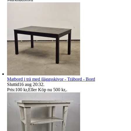
Matbord i trä med iläggsskivor - Träbord - Bord
Sluttid
16 aug 20:32
.
Pris:
100 kr
,
Eller Köp nu
500 kr
,
.