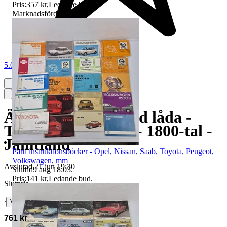
Pris:
357 kr
,
Ledande bud
.
Marknadsförd
5.0
Äldre bord i trä med låda -
Träbord - Allmoge - 1800-tal -
Jämtland
Parti instruktionsböcker - Opel, Nissan, Saab, Toyota, Peugeot,
Volkswagen, mm
Avslutad
21 jun 19:30
Sluttid
9 aug 18:03
.
Pris:
141 kr
,
Ledande bud
.
Slutpris
∙
Visa bud
761 kr