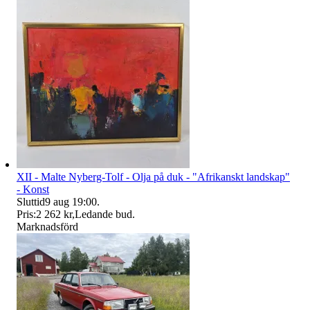
XII - Malte Nyberg-Tolf - Olja på duk - "Afrikanskt landskap"
- Konst
Sluttid
9 aug 19:00
.
Pris:
2 262 kr
,
Ledande bud
.
Marknadsförd