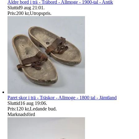
Äldre bord i trä - Träbord - Allmoge - 1900-tal - Antik
Sluttid
9 aug 21:01
.
Pris:
200 kr
,
Utropspris
.
Paret skor i trä - Träskor - Allmoge - 1800 tal - Jämtland
Sluttid
16 aug 19:06
.
Pris:
120 kr
,
Ledande bud
.
Marknadsförd