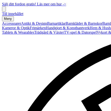
Sälj ditt fordon gratis! Läs mer om hur ->
Till innehållet
Meny
Accessoarer
Antikt & Design
Barnartiklar
Barnkläder & Barnskor
Barnl
Kameror & Optik
Frimärken
Handgjort & Konsthantverk
Hem & Hushå
Tablets & Wearables
Trädgård & Växter
TV-spel & Datorspel
Vykort &