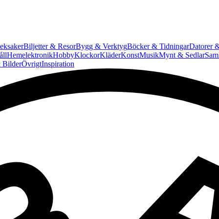
eksaker
Biljetter & Resor
Bygg & Verktyg
Böcker & Tidningar
Datorer &
ll
Hemelektronik
Hobby
Klockor
Kläder
Konst
Musik
Mynt & Sedlar
Saml
 Bilder
Övrigt
Inspiration