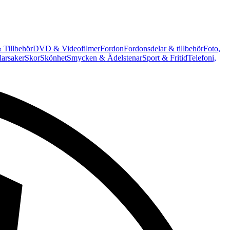
 Tillbehör
DVD & Videofilmer
Fordon
Fordonsdelar & tillbehör
Foto,
arsaker
Skor
Skönhet
Smycken & Ädelstenar
Sport & Fritid
Telefoni,