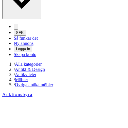
SEK
Så funkar det
Ny annons
Logga in
Skapa konto
/
Alla kategorier
/
Antikt & Design
/
Antikviteter
/
Möbler
/
Övriga antika möbler
Auktionsbyra