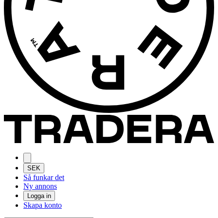
SEK
Så funkar det
Ny annons
Logga in
Skapa konto