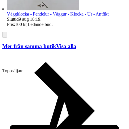
Väggklocka - Pendelur - Väggur - Klocka - Ur - Antfikt
Sluttid
9 aug 18:19
.
Pris:
100 kr
,
Ledande bud
.
Mer från samma butik
Visa alla
Toppsäljare