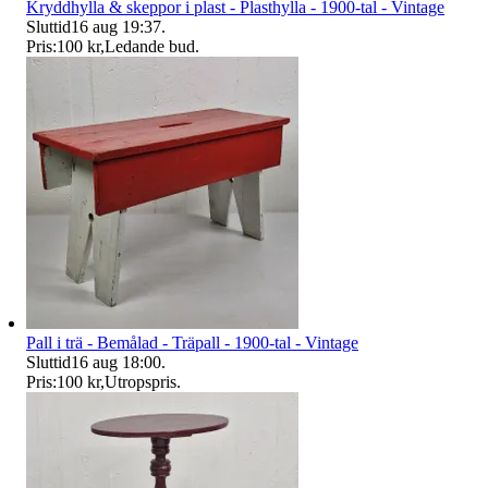
Kryddhylla & skeppor i plast - Plasthylla - 1900-tal - Vintage
Sluttid
16 aug 19:37
.
Pris:
100 kr
,
Ledande bud
.
Pall i trä - Bemålad - Träpall - 1900-tal - Vintage
Sluttid
16 aug 18:00
.
Pris:
100 kr
,
Utropspris
.