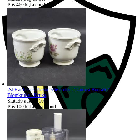
Pris:
460 kr
,
Ledande bud
.
2st Hackefors Porslin ytterfoder - "Linnea Borealis" -
Blomkruka - Kruka
Sluttid
9 aug 18:10
.
Pris:
100 kr
,
Ledande bud
.