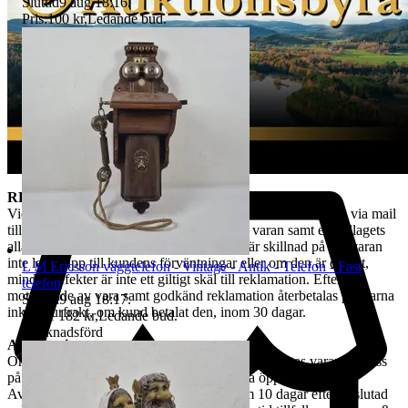
följd av att kund har hanterat varan i större omfattning än som varit
Sluttid
9 aug 18:16
.
nödvändigt. Värdeminskningen bedöms från fall till fall. Vi försöker
Pris:
100 kr
,
Ledande bud
.
hantera alla returer så snabbt som möjligt. Efter att kundens retur
hanterats återbetalas pengarna för den köpta varan. Ångerrätten
avser ej det externa köpet av leverans av objektet då
konsumenten/köparen uttryckligen har samtyckt till att tjänsten
börjar utföras och gått med på att det inte finns någon ångerrätt när
tjänsten har fullgjorts. Om misstanke att ångerrätt missbrukas, tex
används för att ej behöva stå fast vid bud och därmed påverka
budgivningsprocessen, förbehåller sig vi oss rätten att stänga av
kundens konto för vidare budgivning hos oss.
REKLAMATION
Vid Reklamation ska kunden omgående ta kontakt med oss via mail
till tradera@jabab.se samt bifoga bilder på varan samt emballagets
alla sidor och packmateriel. Notera att det är skillnad på om varan
inte lever upp till kundens förväntningar eller om den är defekt,
L M Ericsson väggtelefon - Vintage - Antik - Telefon - Fast
mindre defekter är inte ett giltigt skäl till reklamation. Efter
telefon
mottagande av vara samt godkänd reklamation återbetalas pengarna
Sluttid
9 aug 18:17
.
inkl. returfrakt, om kund betalat den, inom 30 dagar.
Pris:
1 182 kr
,
Ledande bud
.
Marknadsförd
Avhämtning
Om ingen annan avhämtningsadress angetts, hämtas varan hos oss
på Tjalmargatan 4B i Östersund under våra öppettider.
Avhämtning av vunna varor skall ske inom 10 dagar efter avslutad