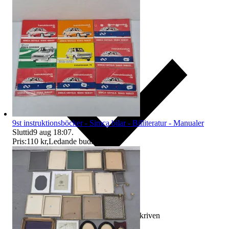
9st instruktionsböcker - Simca bilar - Billiteratur - Manualer
Sluttid
9 aug 18:07
.
Pris:
110 kr
,
Ledande bud
.
Ersättning om varan inte är som beskriven