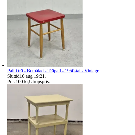
Pall i trä - Bemålad - Träpall - 1950-tal - Vintage
Sluttid
16 aug 19:21
.
Pris:
100 kr
,
Utropspris
.