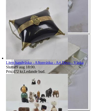
Liten handväska - Aftonväska - Art Deco - Väska
Sluttid
9 aug 18:00
.
Pris:
472 kr
,
Ledande bud
.