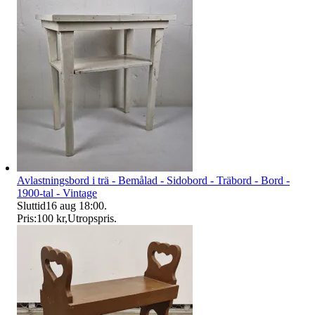
Avlastningsbord i trä - Bemålad - Sidobord - Träbord - Bord -
1900-tal - Vintage
Sluttid
16 aug 18:00
.
Pris:
100 kr
,
Utropspris
.