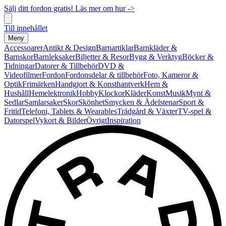
Sälj ditt fordon gratis! Läs mer om hur ->
Till innehållet
Meny
Accessoarer
Antikt & Design
Barnartiklar
Barnkläder &
Barnskor
Barnleksaker
Biljetter & Resor
Bygg & Verktyg
Böcker &
Tidningar
Datorer & Tillbehör
DVD &
Videofilmer
Fordon
Fordonsdelar & tillbehör
Foto, Kameror &
Optik
Frimärken
Handgjort & Konsthantverk
Hem &
Hushåll
Hemelektronik
Hobby
Klockor
Kläder
Konst
Musik
Mynt &
Sedlar
Samlarsaker
Skor
Skönhet
Smycken & Ädelstenar
Sport &
Fritid
Telefoni, Tablets & Wearables
Trädgård & Växter
TV-spel &
Datorspel
Vykort & Bilder
Övrigt
Inspiration