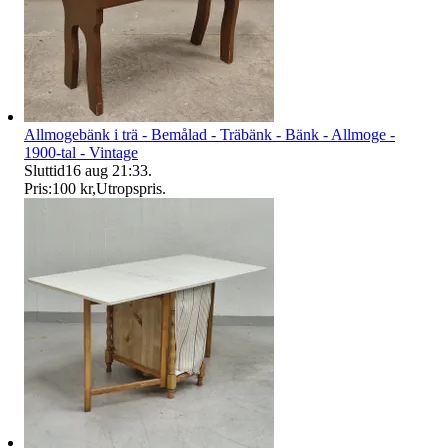
Allmogebänk i trä - Bemålad - Träbänk - Bänk - Allmoge -
1900-tal - Vintage
Sluttid
16 aug 21:33
.
Pris:
100 kr
,
Utropspris
.