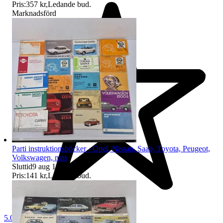
Pris:
357 kr
,
Ledande bud
.
Marknadsförd
Parti instruktionsböcker - Opel, Nissan, Saab, Toyota, Peugeot,
Volkswagen, mm
Sluttid
9 aug 18:03
.
Pris:
141 kr
,
Ledande bud
.
5.0