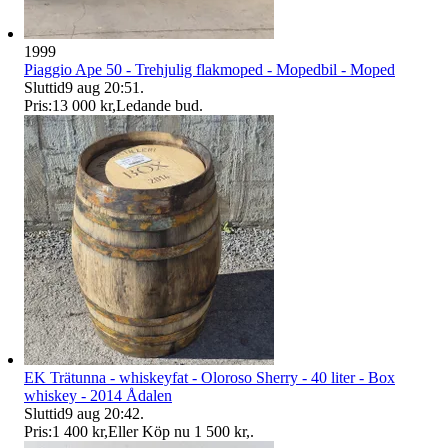
1999
Piaggio Ape 50 - Trehjulig flakmoped - Mopedbil - Moped
Sluttid
9 aug 20:51
.
Pris:
13 000 kr
,
Ledande bud
.
EK Trätunna - whiskeyfat - Oloroso Sherry - 40 liter - Box
whiskey - 2014 Ådalen
Sluttid
9 aug 20:42
.
Pris:
1 400 kr
,
Eller Köp nu
1 500 kr
,
.