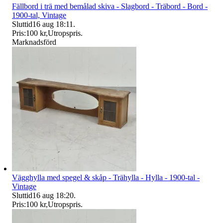
Fällbord i trä med bemålad skiva - Slagbord - Träbord - Bord -
1900-tal, Vintage
Sluttid
16 aug 18:11
.
Pris:
100 kr
,
Utropspris
.
Marknadsförd
Vägghylla med spegel & skåp - Trähylla - Hylla - 1900-tal -
Vintage
Sluttid
16 aug 18:20
.
Pris:
100 kr
,
Utropspris
.