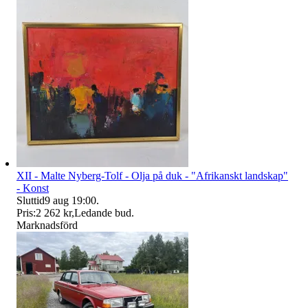
XII - Malte Nyberg-Tolf - Olja på duk - "Afrikanskt landskap"
- Konst
Sluttid
9 aug 19:00
.
Pris:
2 262 kr
,
Ledande bud
.
Marknadsförd