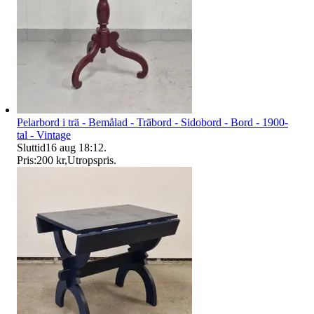
Pelarbord i trä - Bemålad - Träbord - Sidobord - Bord - 1900-
tal - Vintage
Sluttid
16 aug 18:12
.
Pris:
200 kr
,
Utropspris
.