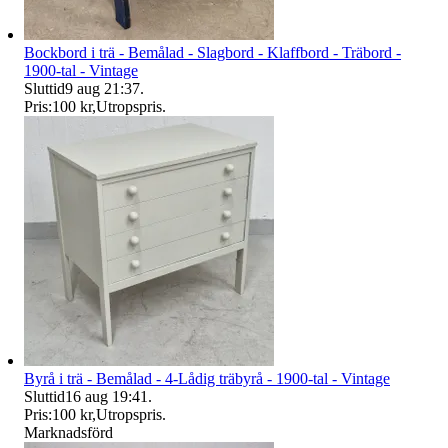
Bockbord i trä - Bemålad - Slagbord - Klaffbord - Träbord -
1900-tal - Vintage
Sluttid
9 aug 21:37
.
Pris:
100 kr
,
Utropspris
.
Byrå i trä - Bemålad - 4-Lådig träbyrå - 1900-tal - Vintage
Sluttid
16 aug 19:41
.
Pris:
100 kr
,
Utropspris
.
Marknadsförd