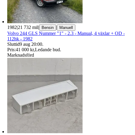
1982
|
21 732 mil
|
|
Bensin
Manuell
Volvo 244 GLS Nummer "1" - 2.3 - Manual, 4 växlar + OD -
112hk - 1982
Sluttid
9 aug 20:00
.
Pris:
41 000 kr
,
Ledande bud
.
Marknadsförd