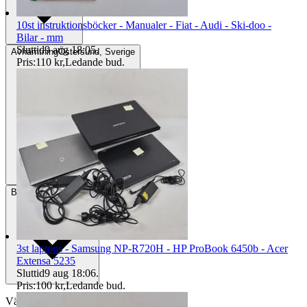
10st instruktionsböcker - Manualer - Fiat - Audi - Ski-doo -
Bilar - mm
Sluttid
9 aug 18:05
.
Avhämtning
Östersund, Sverige
Pris:
110 kr
,
Ledande bud
.
Betalning
Via Tradera
3st laptops - Samsung NP-R720H - HP ProBook 6450b - Acer
Extensa 5235
Sluttid
9 aug 18:06
.
Pris:
100 kr
,
Ledande bud
.
Välj till köparskydd