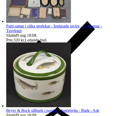
Parti ramar i olika storlekar - Inglasade tavlor - Fotoramar -
Tavelram
Sluttid
9 aug 18:08
.
Pris:
320 kr
,
Ledande bud
.
Ersättning om du inte får din vara
Beyer & Bock sillburk i porslin - Smörbytta - Burk - Ask
Sluttid
9 aug 18:09
.