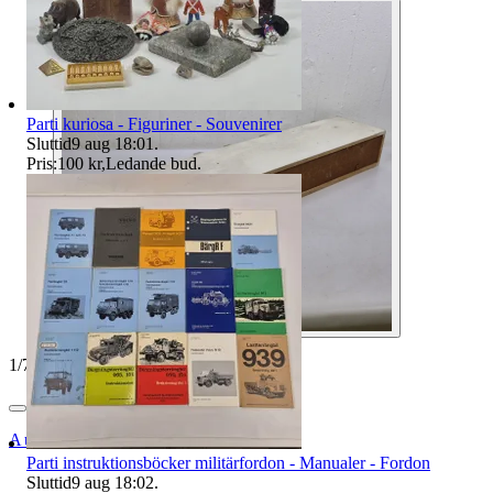
Parti kuriosa - Figuriner - Souvenirer
Sluttid
9 aug 18:01
.
Pris:
100 kr
,
Ledande bud
.
1
/
7
Auktionsbyra
Parti instruktionsböcker militärfordon - Manualer - Fordon
Sluttid
9 aug 18:02
.