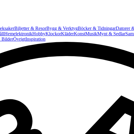
eksaker
Biljetter & Resor
Bygg & Verktyg
Böcker & Tidningar
Datorer &
ll
Hemelektronik
Hobby
Klockor
Kläder
Konst
Musik
Mynt & Sedlar
Saml
 Bilder
Övrigt
Inspiration