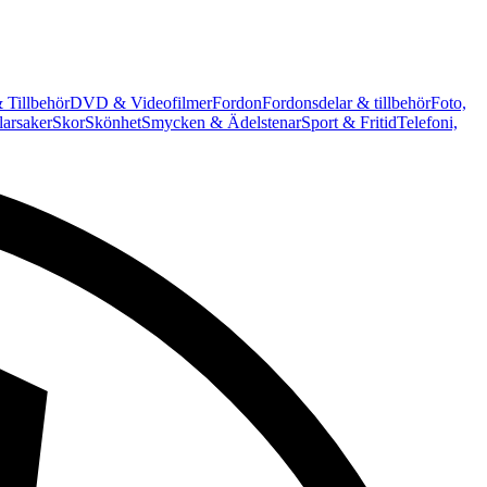
 Tillbehör
DVD & Videofilmer
Fordon
Fordonsdelar & tillbehör
Foto,
arsaker
Skor
Skönhet
Smycken & Ädelstenar
Sport & Fritid
Telefoni,