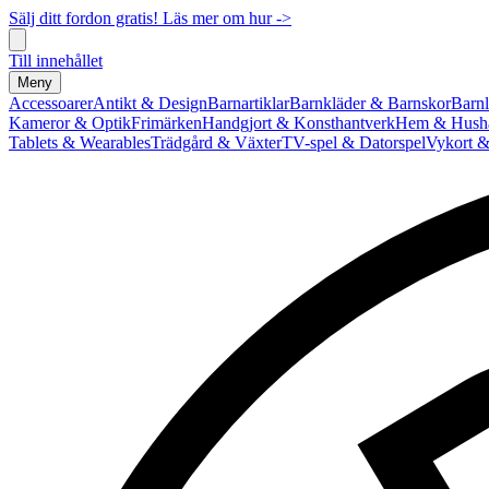
Sälj ditt fordon gratis! Läs mer om hur ->
Till innehållet
Meny
Accessoarer
Antikt & Design
Barnartiklar
Barnkläder & Barnskor
Barnl
Kameror & Optik
Frimärken
Handgjort & Konsthantverk
Hem & Hushå
Tablets & Wearables
Trädgård & Växter
TV-spel & Datorspel
Vykort &