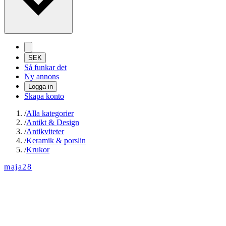
SEK
Så funkar det
Ny annons
Logga in
Skapa konto
/
Alla kategorier
/
Antikt & Design
/
Antikviteter
/
Keramik & porslin
/
Krukor
maja28