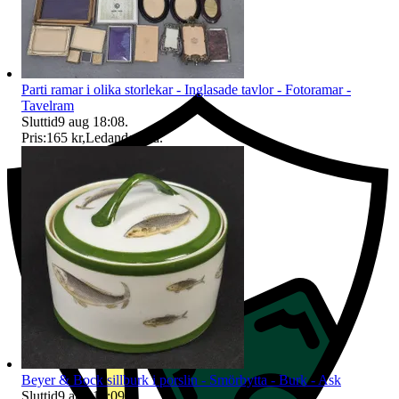
Ersättning om du inte får din vara
Parti ramar i olika storlekar - Inglasade tavlor - Fotoramar -
Tavelram
Sluttid
9 aug 18:08
.
Pris:
165 kr
,
Ledande bud
.
Beyer & Bock sillburk i porslin - Smörbytta - Burk - Ask
Sluttid
9 aug 18:09
.