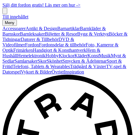
Sälj ditt fordon gratis! Läs mer om hur ->
Till innehållet
Meny
Accessoarer
Antikt & Design
Barnartiklar
Barnkläder &
Barnskor
Barnleksaker
Biljetter & Resor
Bygg & Verktyg
Böcker &
Tidningar
Datorer & Tillbehör
DVD &
Videofilmer
Fordon
Fordonsdelar & tillbehör
Foto, Kameror &
Optik
Frimärken
Handgjort & Konsthantverk
Hem &
Hushåll
Hemelektronik
Hobby
Klockor
Kläder
Konst
Musik
Mynt &
Sedlar
Samlarsaker
Skor
Skönhet
Smycken & Ädelstenar
Sport &
Fritid
Telefoni, Tablets & Wearables
Trädgård & Växter
TV-spel &
Datorspel
Vykort & Bilder
Övrigt
Inspiration