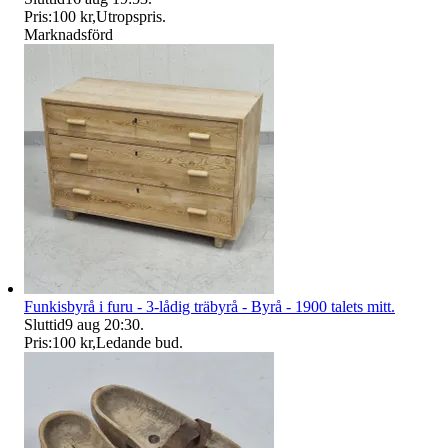
Pris:
100 kr
,
Utropspris
.
Marknadsförd
Funkisbyrå i furu - 3-lådig träbyrå - Byrå - 1900 talets mitt.
Sluttid
9 aug 20:30
.
Pris:
100 kr
,
Ledande bud
.