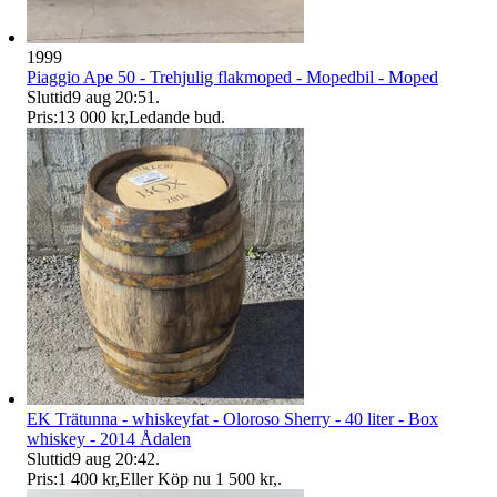
1999
Piaggio Ape 50 - Trehjulig flakmoped - Mopedbil - Moped
Sluttid
9 aug 20:51
.
Pris:
13 000 kr
,
Ledande bud
.
EK Trätunna - whiskeyfat - Oloroso Sherry - 40 liter - Box
whiskey - 2014 Ådalen
Sluttid
9 aug 20:42
.
Pris:
1 400 kr
,
Eller Köp nu
1 500 kr
,
.