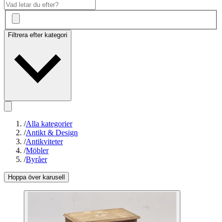
Filtrera efter kategori
/
Alla kategorier
/
Antikt & Design
/
Antikviteter
/
Möbler
/
Byråer
Hoppa över karusell