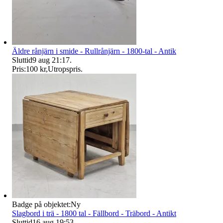
Äldre rånjärn i smide - Rullrånjärn - 1800-tal - Antik
Sluttid
9 aug 21:17
.
Pris:
100 kr
,
Utropspris
.
Badge på objektet:
Ny
Slagbord i trä - 1800 tal - Fällbord - Träbord - Antikt
Sluttid
16 aug 19:53
.