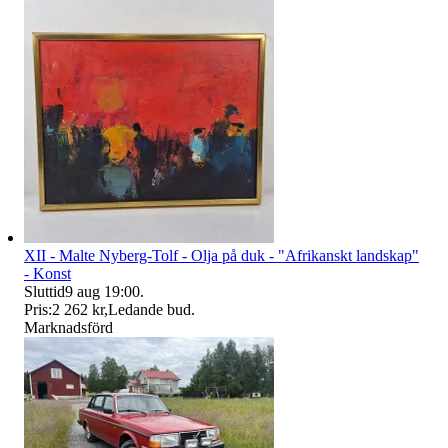
XII - Malte Nyberg-Tolf - Olja på duk - "Afrikanskt landskap"
- Konst
Sluttid
9 aug 19:00
.
Pris:
2 262 kr
,
Ledande bud
.
Marknadsförd