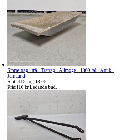
Större tråg i trä - Trätråg - Allmoge - 1800-tal - Antik -
Jämtland
Sluttid
16 aug 18:06
.
Pris:
110 kr
,
Ledande bud
.