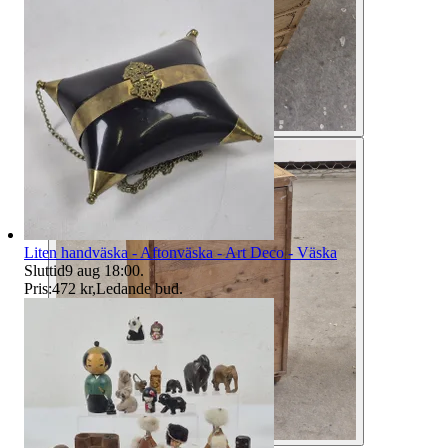
Liten handväska - Aftonväska - Art Deco - Väska
Sluttid
9 aug 18:00
.
Pris:
472 kr
,
Ledande bud
.