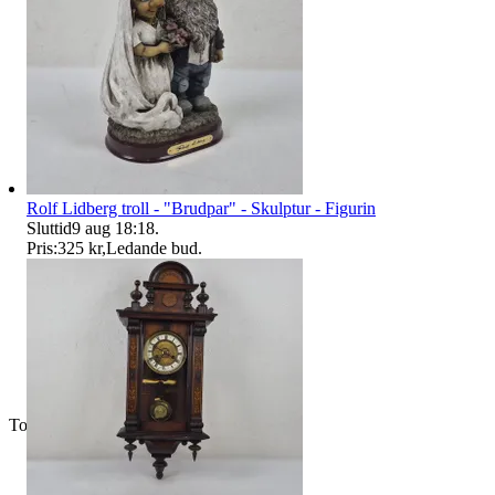
Rolf Lidberg troll - "Brudpar" - Skulptur - Figurin
Sluttid
9 aug 18:18
.
Pris:
325 kr
,
Ledande bud
.
Toppsäljare