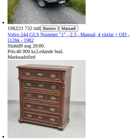
1982
|
21 732 mil
|
|
Bensin
Manuell
Volvo 244 GLS Nummer "1" - 2.3 - Manual, 4 växlar + OD -
112hk - 1982
Sluttid
9 aug 20:00
.
Pris:
40 000 kr
,
Ledande bud
.
Marknadsförd