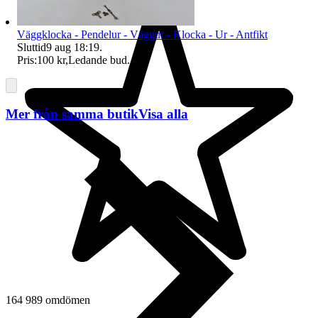
Väggklocka - Pendelur - Väggur - Klocka - Ur - Antfikt
Sluttid
9 aug 18:19
.
Pris:
100 kr
,
Ledande bud
.
Mer från samma butik
Visa alla
164 989 omdömen