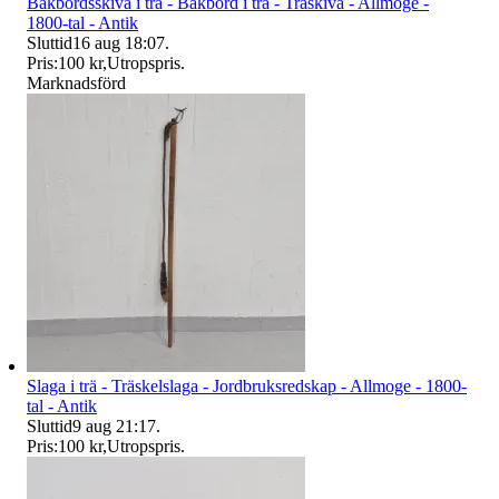
Bakbordsskiva i trä - Bakbord i trä - Träskiva - Allmoge -
1800-tal - Antik
Sluttid
16 aug 18:07
.
Pris:
100 kr
,
Utropspris
.
Marknadsförd
Slaga i trä - Träskelslaga - Jordbruksredskap - Allmoge - 1800-
tal - Antik
Sluttid
9 aug 21:17
.
Pris:
100 kr
,
Utropspris
.