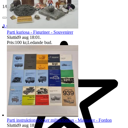
1
/
6
Auktionsbyra
Parti kuriosa - Figuriner - Souvenirer
Sluttid
9 aug 18:01
.
Pris:
100 kr
,
Ledande bud
.
Parti instruktionsböcker militärfordon - Manualer - Fordon
Sluttid
9 aug 18:02
.