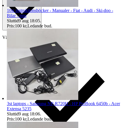
10st instruktionsböcker - Manualer - Fiat - Audi - Ski-doo -
Bilar - mm
Sluttid
9 aug 18:05
.
Pris:
100 kr
,
Ledande bud
.
Välj till köparskydd
3st laptops - Samsung NP-R720H - HP ProBook 6450b - Acer
Extensa 5235
Sluttid
9 aug 18:06
.
Pris:
100 kr
,
Ledande bud
.