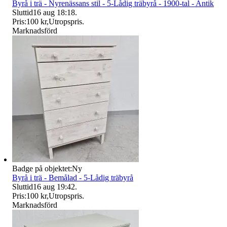
Byrå i trä - Nyrenässans stil - 5-Lådig träbyrå - 1900-tal - Antik
Sluttid
16 aug 18:18
.
Pris:
100 kr
,
Utropspris
.
Marknadsförd
Badge på objektet:
Ny
Byrå i trä - Bemålad - 5-Lådig träbyrå
Sluttid
16 aug 19:42
.
Pris:
100 kr
,
Utropspris
.
Marknadsförd