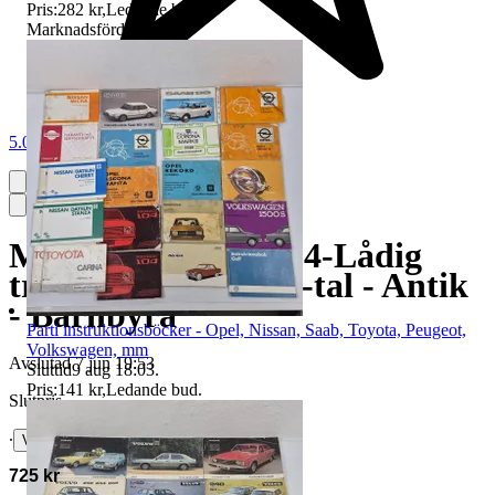
Pris:
282 kr
,
Ledande bud
.
Marknadsförd
5.0
Mindre byrå i trä - 4-Lådig
träbyrå - Sent 1800-tal - Antik
- Barnbyrå
Parti instruktionsböcker - Opel, Nissan, Saab, Toyota, Peugeot,
Volkswagen, mm
Avslutad
7 jun 19:53
Sluttid
9 aug 18:03
.
Pris:
141 kr
,
Ledande bud
.
Slutpris
∙
Visa bud
725 kr