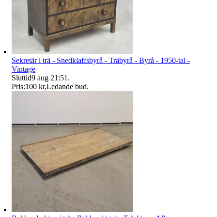
Sekretär i trä - Snedklaffsbyrå - Träbyrå - Byrå - 1950-tal -
Vintage
Sluttid
9 aug 21:51
.
Pris:
100 kr
,
Ledande bud
.