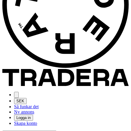
SEK
Så funkar det
Ny annons
Logga in
Skapa konto