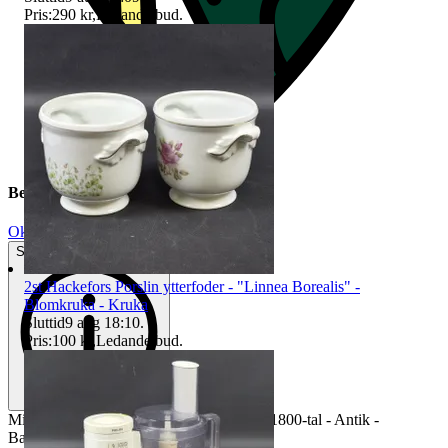
Pris:
290 kr
,
Ledande bud
.
Beskrivning
Okej använt skick
Synliga tecken på slitage
2st Hackefors Porslin ytterfoder - "Linnea Borealis" -
Blomkruka - Kruka
Sluttid
9 aug 18:10
.
Pris:
100 kr
,
Ledande bud
.
Mindre byrå i trä - 4-Lådig träbyrå - Sent 1800-tal - Antik -
Barnbyrå