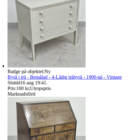
Badge på objektet:
Ny
Byrå i trä - Bemålad - 4-Lådig träbyrå - 1900-tal - Vintage
Sluttid
16 aug 19:41
.
Pris:
100 kr
,
Utropspris
.
Marknadsförd