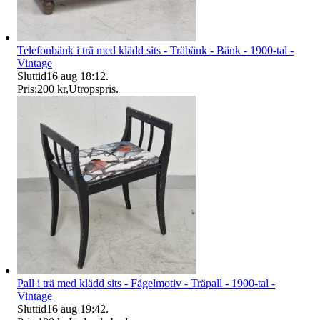
Telefonbänk i trä med klädd sits - Träbänk - Bänk - 1900-tal -
Vintage
Sluttid
16 aug 18:12
.
Pris:
200 kr
,
Utropspris
.
Pall i trä med klädd sits - Fågelmotiv - Träpall - 1900-tal -
Vintage
Sluttid
16 aug 19:42
.