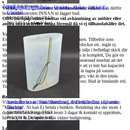
Anmäl
Sälj liknande
3st föremål i kristallglas - Orrefors - Skålar - Lockskål -
Vid köp av oss godkänner ni nedanstående villkor.
Läs därför
Glasskål
hela auktionstexten INNAN ni lägger bud.
Sluttid
18:12
9 aug 18:12
.
OBS! bärhjälp måste medtas vid avhämtning av möbler eller
Pris:
120 kr
,
Ledande bud
.
andra stora och/eller tunga föremål då vi ej tillhandahåller det.
Varubeskrivning
Endast det ni ser på bilderna ingår i auktionen. Tillbehör som
används vid fotografering, som stativ, provdockor etc. ingår ej.
Varorna är begagnade om ej annat anges & säljs i befintligt skick där
slitage kan finnas. Vi garanterar ej att varan är komplett, Du gör en
egen bedömning enligt bilderna. Ej funktionstestad innebär att det
kan saknas delar, att den är ur funktion eller att vi inte har kapacitet
att utföra ett funktionstest. Mått som anges är tagna på varans
högsta/längsta/bredaste del om annat ej anges, vikt är den totala
vikten på varan. Vid frågor måste ni maila oss. Bud är bindande enl.
Traderas regler.
Betalning
Kosta Boda vas i glas "Rainbow" av Bertil Vallien - Glasvas -
Vi använder oss av Traderabetalning. Du betalar dina köp under
Blomvas
"Mina köp". Ni kan Ej betala i butiken. Betalning ska ske inom 1
Sluttid
18:13
9 aug 18:13
.
dagar. Om betalning ej sker inom 3 dagar & kontakt ej upprättats,
Pris:
171 kr
,
Ledande bud
.
hävs köpet & Du spärras från vidare budgivning.
Leverans & Samfrakt