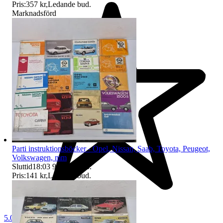
Pris:
357 kr
,
Ledande bud
.
Marknadsförd
Parti instruktionsböcker - Opel, Nissan, Saab, Toyota, Peugeot,
Volkswagen, mm
Sluttid
18:03
9 aug 18:03
.
Pris:
141 kr
,
Ledande bud
.
5.0