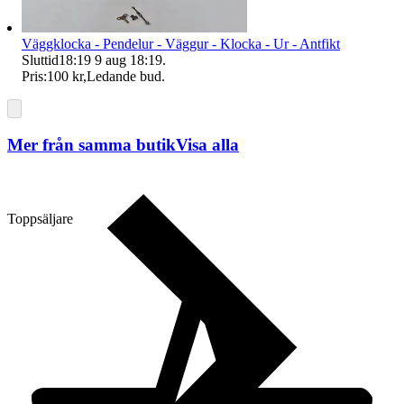
Väggklocka - Pendelur - Väggur - Klocka - Ur - Antfikt
Sluttid
18:19
9 aug 18:19
.
Pris:
100 kr
,
Ledande bud
.
Mer från samma butik
Visa alla
Toppsäljare