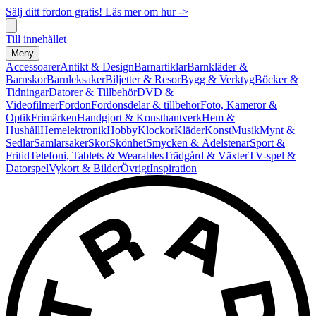
Sälj ditt fordon gratis! Läs mer om hur ->
Till innehållet
Meny
Accessoarer
Antikt & Design
Barnartiklar
Barnkläder &
Barnskor
Barnleksaker
Biljetter & Resor
Bygg & Verktyg
Böcker &
Tidningar
Datorer & Tillbehör
DVD &
Videofilmer
Fordon
Fordonsdelar & tillbehör
Foto, Kameror &
Optik
Frimärken
Handgjort & Konsthantverk
Hem &
Hushåll
Hemelektronik
Hobby
Klockor
Kläder
Konst
Musik
Mynt &
Sedlar
Samlarsaker
Skor
Skönhet
Smycken & Ädelstenar
Sport &
Fritid
Telefoni, Tablets & Wearables
Trädgård & Växter
TV-spel &
Datorspel
Vykort & Bilder
Övrigt
Inspiration