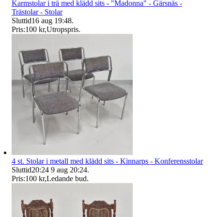
Karmstolar i trä med klädd sits - "Madonna" - Gärsnäs -
Trästolar - Stolar
Sluttid
16 aug 19:48
.
Pris:
100 kr
,
Utropspris
.
4 st. Stolar i metall med klädd sits - Kinnarps - Konferensstolar
Sluttid
20:24
9 aug 20:24
.
Pris:
100 kr
,
Ledande bud
.