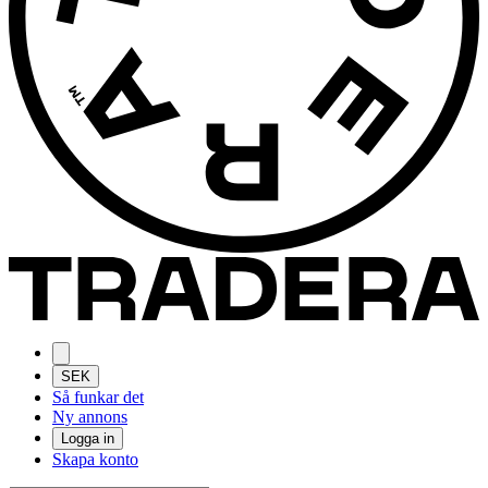
SEK
Så funkar det
Ny annons
Logga in
Skapa konto