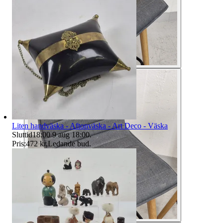
Liten handväska - Aftonväska - Art Deco - Väska
Sluttid
18:00
9 aug 18:00
.
Pris:
472 kr
,
Ledande bud
.