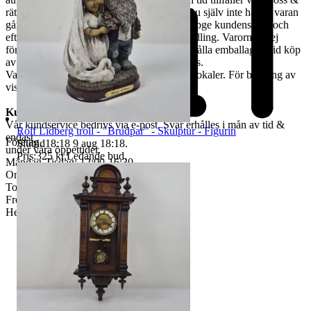
rätten till återbetalning är förbrukad. Kan Du själv inte hämta varan
går det skicka ett ombud. Ombudet skall uppge kundens för- och
efternamn, varubeskrivning & egen ID-handling. Varorna är ej
förpackade & kunden måste själv tillhandahålla emballage. Vid köp
av skrymmande gods, måste bärhjälp medtas.
Varorna finns att titta på vid begäran i våra lokaler. För bokning av
visning kontakta oss, se nedan.
Kundservice & Öppettider
Vår kundservice bedrivs via e-post. Svar erhålles i mån av tid &
Rolf Lidberg troll - "Brudpar" - Skulptur - Figurin
endast
Företag
Sluttid
18:18
9 aug 18:18
.
under våra öppettider.
Pris:
325 kr
,
Ledande bud
.
Måndag-Tisdag: 12:00-16:30
Onsdag: 8:00-18:00
Torsdag: 12:00-16:30
Fredag: 10:00-15:00
Helgdagar & röda dagar STÄNGT