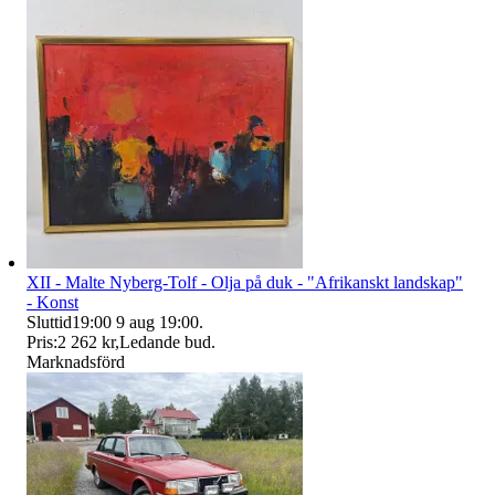
XII - Malte Nyberg-Tolf - Olja på duk - "Afrikanskt landskap"
- Konst
Sluttid
19:00
9 aug 19:00
.
Pris:
2 262 kr
,
Ledande bud
.
Marknadsförd