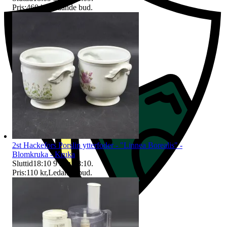
Pris:
460 kr
,
Ledande bud
.
2st Hackefors Porslin ytterfoder - "Linnea Borealis" -
Blomkruka - Kruka
Sluttid
18:10
9 aug 18:10
.
Pris:
110 kr
,
Ledande bud
.