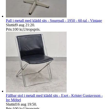
Pall i metall med klädd sits - Snurrpall - 1950 - 60-tal - Vintage
Sluttid
9 aug 21:20
.
Pris:
100 kr
,
Utropspris
.
Fällbar stol i metall med klädd sits - Exet - Krister Gustavsson -
Ire Möbel
Sluttid
16 aug 19:50
.
Pris:
100 kr
,
Utropspris
.