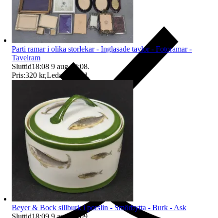
Parti ramar i olika storlekar - Inglasade tavlor - Fotoramar -
Tavelram
Sluttid
18:08
9 aug 18:08
.
Pris:
320 kr
,
Ledande bud
.
Ersättning om du inte får din vara
Beyer & Bock sillburk i porslin - Smörbytta - Burk - Ask
Sluttid
18:09
9 aug 18:09
.