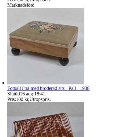
Marknadsförd
Fotpall i trä med broderad sits - Pall - 1938
Sluttid
16 aug 18:41
.
Pris:
100 kr
,
Utropspris
.