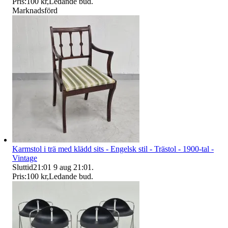
Pris:
100 kr
,
Ledande bud
.
Marknadsförd
Karmstol i trä med klädd sits - Engelsk stil - Trästol - 1900-tal -
Vintage
Sluttid
21:01
9 aug 21:01
.
Pris:
100 kr
,
Ledande bud
.