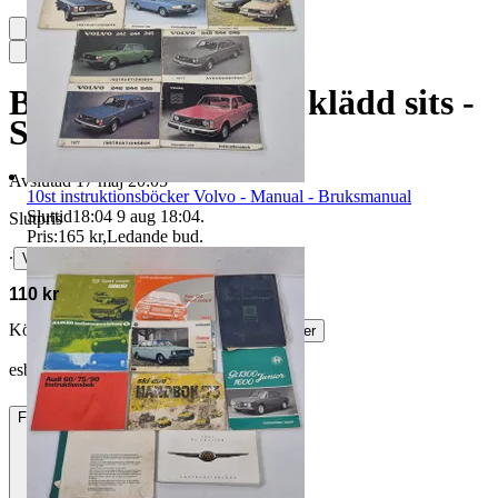
Barstolar i trä med klädd sits -
Stolar
Avslutad
17 maj 20:05
10st instruktionsböcker Volvo - Manual - Bruksmanual
Sluttid
18:04
9 aug 18:04
.
Slutpris
Pris:
165 kr
,
Ledande bud
.
∙
Visa bud
110 kr
Köparskydd är valfritt hos företag.
Läs mer
esbjörn72 vann auktionen
Frakt
459 kr DSV