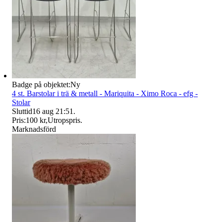
Badge på objektet:
Ny
4 st. Barstolar i trä & metall - Mariquita - Ximo Roca - efg -
Stolar
Sluttid
16 aug 21:51
.
Pris:
100 kr
,
Utropspris
.
Marknadsförd