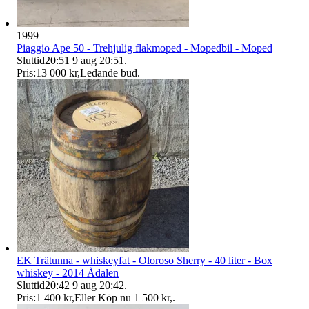
1999
Piaggio Ape 50 - Trehjulig flakmoped - Mopedbil - Moped
Sluttid
20:51
9 aug 20:51
.
Pris:
13 000 kr
,
Ledande bud
.
EK Trätunna - whiskeyfat - Oloroso Sherry - 40 liter - Box
whiskey - 2014 Ådalen
Sluttid
20:42
9 aug 20:42
.
Pris:
1 400 kr
,
Eller Köp nu
1 500 kr
,
.