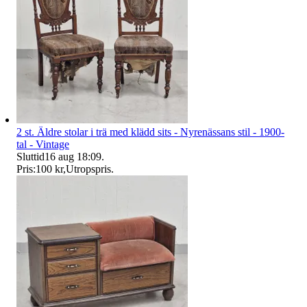
2 st. Äldre stolar i trä med klädd sits - Nyrenässans stil - 1900-
tal - Vintage
Sluttid
16 aug 18:09
.
Pris:
100 kr
,
Utropspris
.