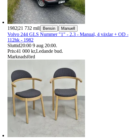
1982
|
21 732 mil
|
|
Bensin
Manuell
Volvo 244 GLS Nummer "1" - 2.3 - Manual, 4 växlar + OD -
112hk - 1982
Sluttid
20:00
9 aug 20:00
.
Pris:
41 000 kr
,
Ledande bud
.
Marknadsförd