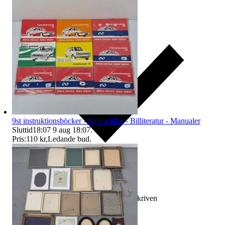
9st instruktionsböcker - Simca bilar - Billiteratur - Manualer
Sluttid
18:07
9 aug 18:07
.
Pris:
110 kr
,
Ledande bud
.
Ersättning om varan inte är som beskriven