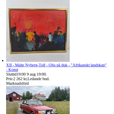
XII - Malte Nyberg-Tolf - Olja på duk - "Afrikanskt landskap"
- Konst
Sluttid
19:00
9 aug 19:00
.
Pris:
2 262 kr
,
Ledande bud
.
Marknadsförd