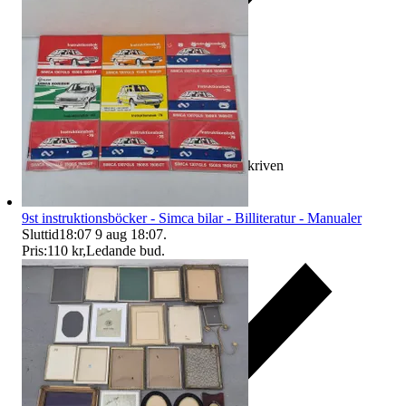
Ersättning om varan inte är som beskriven
9st instruktionsböcker - Simca bilar - Billiteratur - Manualer
Sluttid
18:07
9 aug 18:07
.
Pris:
110 kr
,
Ledande bud
.