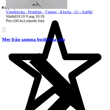
Toppsäljare
Väggklocka - Pendelur - Väggur - Klocka - Ur - Antfikt
Sluttid
18:19
9 aug 18:19
.
Pris:
100 kr
,
Ledande bud
.
Mer från samma butik
Visa alla