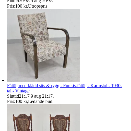
Sluttid
20:38
9 aug 20:38
.
Pris:
100 kr
,
Utropspris
.
Fåtölj med klädd sits & rygg - Funkis-fåtölj - Karmstol - 1930-
tal - Vintage
Sluttid
21:17
9 aug 21:17
.
Pris:
100 kr
,
Ledande bud
.