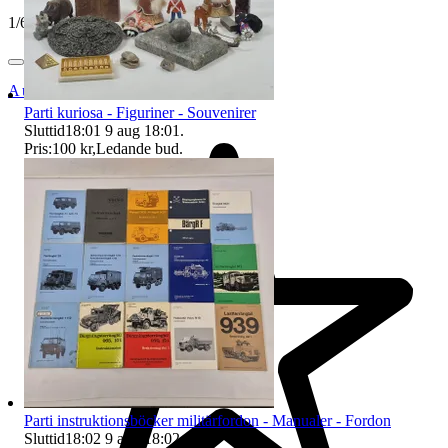
1
/
6
Auktionsbyra
Parti kuriosa - Figuriner - Souvenirer
Sluttid
18:01
9 aug 18:01
.
Pris:
100 kr
,
Ledande bud
.
Parti instruktionsböcker militärfordon - Manualer - Fordon
Sluttid
18:02
9 aug 18:02
.