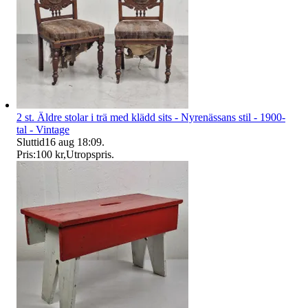
2 st. Äldre stolar i trä med klädd sits - Nyrenässans stil - 1900-
tal - Vintage
Sluttid
16 aug 18:09
.
Pris:
100 kr
,
Utropspris
.