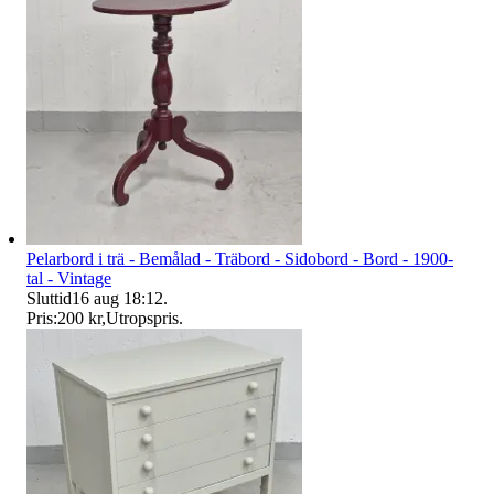
Pelarbord i trä - Bemålad - Träbord - Sidobord - Bord - 1900-
tal - Vintage
Sluttid
16 aug 18:12
.
Pris:
200 kr
,
Utropspris
.