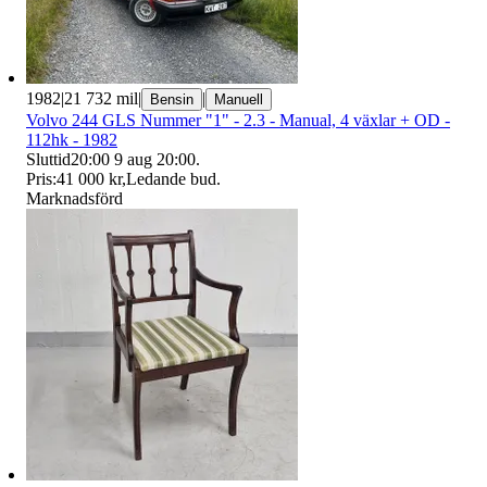
1982
|
21 732 mil
|
|
Bensin
Manuell
Volvo 244 GLS Nummer "1" - 2.3 - Manual, 4 växlar + OD -
112hk - 1982
Sluttid
20:00
9 aug 20:00
.
Pris:
41 000 kr
,
Ledande bud
.
Marknadsförd