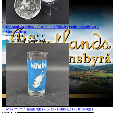
ÅNGERRÄTT
Gäller ej köp gjorda av näringsidkare. Kund ska inom 14 dagar efter
mottagen vara meddela oss via mail till tradera@jabab.se att man
avser att utnyttja ångerrätten. Meddelandet ska innehålla
objektsnummer. Retur ska ske på kundens bekostnad och vara oss
6st samlartallrikar - Östersunds 200-års jubileumstallrikar -
tillhanda inom 14 dagar från det att vi meddelats om ångerrättens
Gustavsberg
utnyttjande och sändas direkt till det säljande auktionshusets adress -
Sluttid
18:15
9 aug 18:15
.
observera att det inte får skickas till paketombud.
Pris:
110 kr
,
Ledande bud
.
Det är kundens ansvar att objektet skickas tillbaka i exakt samma
skick som vid köptillfället och är skyldig att paketera och hantera
auktionsobjektet så att det inte skadas under transporten. Vi har rätt
att göra avdrag motsvarande den värdeminskning som uppstått till
följd av att kund har hanterat varan i större omfattning än som varit
nödvändigt. Värdeminskningen bedöms från fall till fall. Vi försöker
hantera alla returer så snabbt som möjligt. Efter att kundens retur
hanterats återbetalas pengarna för den köpta varan. Ångerrätten
avser ej det externa köpet av leverans av objektet då
konsumenten/köparen uttryckligen har samtyckt till att tjänsten
börjar utföras och gått med på att det inte finns någon ångerrätt när
tjänsten har fullgjorts. Om misstanke att ångerrätt missbrukas, tex
används för att ej behöva stå fast vid bud och därmed påverka
budgivningsprocessen, förbehåller sig vi oss rätten att stänga av
kundens konto för vidare budgivning hos oss.
Max mumin samlarglas - Glas - Bruksglas - Dricksglas