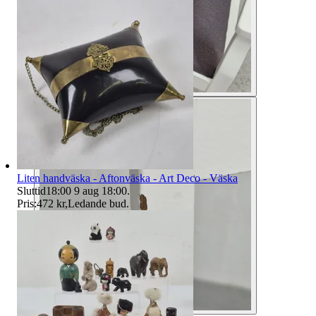
Liten handväska - Aftonväska - Art Deco - Väska
Sluttid
18:00
9 aug 18:00
.
Pris:
472 kr
,
Ledande bud
.