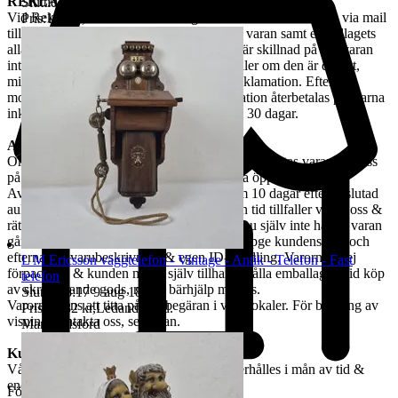
REKLAMATION
Sluttid
18:16
9 aug 18:16
.
Vid Reklamation ska kunden omgående ta kontakt med oss via mail
Pris:
100 kr
,
Ledande bud
.
till tradera@jabab.se samt bifoga bilder på varan samt emballagets
alla sidor och packmateriel. Notera att det är skillnad på om varan
inte lever upp till kundens förväntningar eller om den är defekt,
mindre defekter är inte ett giltigt skäl till reklamation. Efter
mottagande av vara samt godkänd reklamation återbetalas pengarna
inkl. returfrakt, om kund betalat den, inom 30 dagar.
Avhämtning
Om ingen annan avhämtningsadress angetts, hämtas varan hos oss
på Tjalmargatan 4B i Östersund under våra öppettider.
Avhämtning av vunna varor skall ske inom 10 dagar efter avslutad
auktion. Om varan ej hämtas inom angiven tid tillfaller varan oss &
rätten till återbetalning är förbrukad. Kan Du själv inte hämta varan
går det skicka ett ombud. Ombudet skall uppge kundens för- och
efternamn, varubeskrivning & egen ID-handling. Varorna är ej
L M Ericsson väggtelefon - Vintage - Antik - Telefon - Fast
förpackade & kunden måste själv tillhandahålla emballage. Vid köp
telefon
av skrymmande gods, måste bärhjälp medtas.
Sluttid
18:17
9 aug 18:17
.
Varorna finns att titta på vid begäran i våra lokaler. För bokning av
Pris:
1 182 kr
,
Ledande bud
.
visning kontakta oss, se nedan.
Marknadsförd
Kundservice & Öppettider
Vår kundservice bedrivs via e-post. Svar erhålles i mån av tid &
endast
Företag