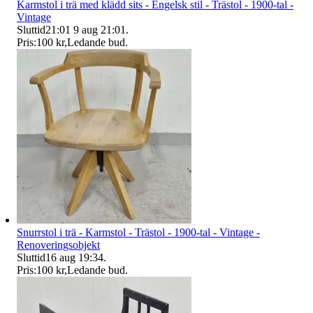
Karmstol i trä med klädd sits - Engelsk stil - Trästol - 1900-tal -
Vintage
Sluttid
21:01
9 aug 21:01
.
Pris:
100 kr
,
Ledande bud
.
Snurrstol i trä - Karmstol - Trästol - 1900-tal - Vintage -
Renoveringsobjekt
Sluttid
16 aug 19:34
.
Pris:
100 kr
,
Ledande bud
.