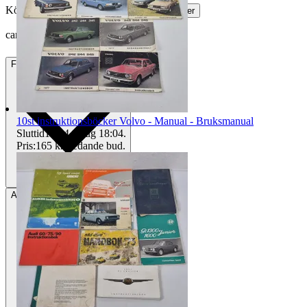
Köparskydd är valfritt hos företag.
Läs mer
camadi vann auktionen
Frakt
1 599 kr Annat fraktsätt
10st instruktionsböcker Volvo - Manual - Bruksmanual
Sluttid
18:04
9 aug 18:04
.
Pris:
165 kr
,
Ledande bud
.
Avhämtning
Östersund, Sverige