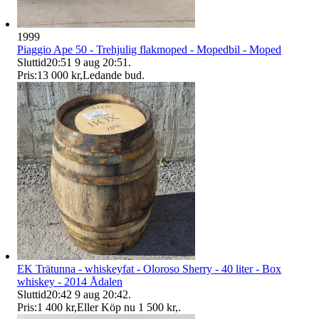
1999
Piaggio Ape 50 - Trehjulig flakmoped - Mopedbil - Moped
Sluttid
20:51
9 aug 20:51
.
Pris:
13 000 kr
,
Ledande bud
.
EK Trätunna - whiskeyfat - Oloroso Sherry - 40 liter - Box
whiskey - 2014 Ådalen
Sluttid
20:42
9 aug 20:42
.
Pris:
1 400 kr
,
Eller Köp nu
1 500 kr
,
.