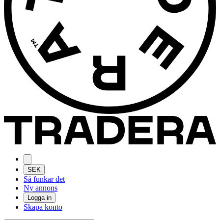
SEK
Så funkar det
Ny annons
Logga in
Skapa konto