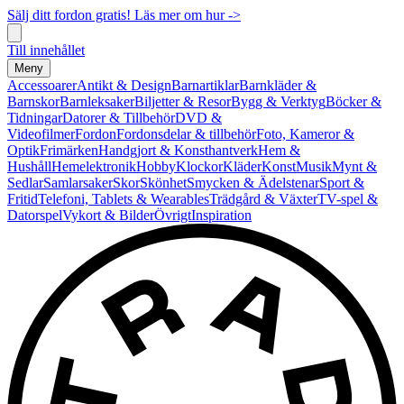
Sälj ditt fordon gratis! Läs mer om hur ->
Till innehållet
Meny
Accessoarer
Antikt & Design
Barnartiklar
Barnkläder &
Barnskor
Barnleksaker
Biljetter & Resor
Bygg & Verktyg
Böcker &
Tidningar
Datorer & Tillbehör
DVD &
Videofilmer
Fordon
Fordonsdelar & tillbehör
Foto, Kameror &
Optik
Frimärken
Handgjort & Konsthantverk
Hem &
Hushåll
Hemelektronik
Hobby
Klockor
Kläder
Konst
Musik
Mynt &
Sedlar
Samlarsaker
Skor
Skönhet
Smycken & Ädelstenar
Sport &
Fritid
Telefoni, Tablets & Wearables
Trädgård & Växter
TV-spel &
Datorspel
Vykort & Bilder
Övrigt
Inspiration