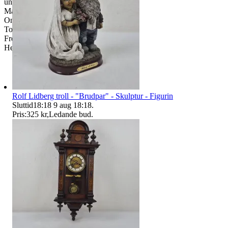
under våra öppettider.
Måndag-Tisdag: 12:00-16:30
Onsdag: 8:00-18:00
Torsdag: 12:00-16:30
Fredag: 10:00-15:00
Helgdagar & röda dagar STÄNGT
Rolf Lidberg troll - "Brudpar" - Skulptur - Figurin
Sluttid
18:18
9 aug 18:18
.
Pris:
325 kr
,
Ledande bud
.