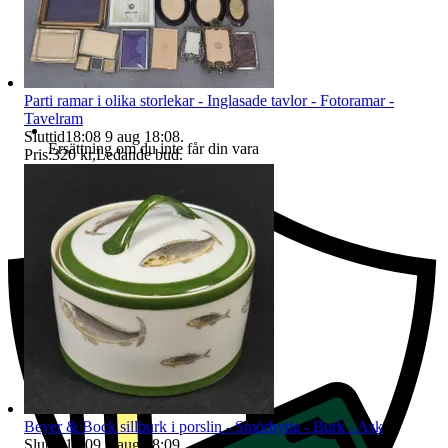
Parti ramar i olika storlekar - Inglasade tavlor - Fotoramar -
Tavelram
Sluttid
18:08
9 aug 18:08
.
Ersättning om du inte får din vara
Pris:
320 kr
,
Ledande bud
.
Beyer & Bock sillburk i porslin - Smörbytta - Burk - Ask
Sluttid
18:09
9 aug 18:09
.