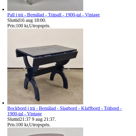
Pall i trä - Bemålad - Träpall - 1900-tal - Vintage
Sluttid
16 aug 18:00
.
Pris:
100 kr
,
Utropspris
.
Bockbord i trä - Bemålad - Slagbord - Klaffbord - Träbord -
1900-tal - Vintage
Sluttid
21:37
9 aug 21:37
.
Pris:
100 kr
,
Utropspris
.