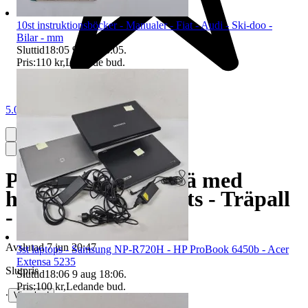
10st instruktionsböcker - Manualer - Fiat - Audi - Ski-doo -
Bilar - mm
Sluttid
18:05
9 aug 18:05
.
Pris:
110 kr
,
Ledande bud
.
5.0
Pianopall - Pall i trä med
handtag & klädd sits - Träpall
- 1900-tal - Vintage
Avslutad
7 jun 20:47
3st laptops - Samsung NP-R720H - HP ProBook 6450b - Acer
Extensa 5235
Slutpris
Sluttid
18:06
9 aug 18:06
.
Pris:
100 kr
,
Ledande bud
.
∙
Visa bud