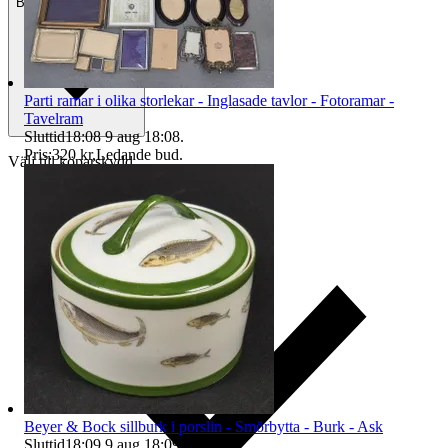
Betalning
Via Tradera
Parti ramar i olika storlekar - Inglasade tavlor - Fotoramar -
Tavelram
Sluttid
18:08
9 aug 18:08
.
Pris:
320 kr
,
Ledande bud
.
Välj till köparskydd
Beyer & Bock sillburk i porslin - Smörbytta - Burk - Ask
Sluttid
18:09
9 aug 18:09
.