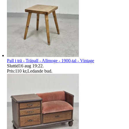
Pall i trä - Träpall - Allmoge - 1900-tal - Vintage
Sluttid
16 aug 19:22
.
Pris:
110 kr
,
Ledande bud
.