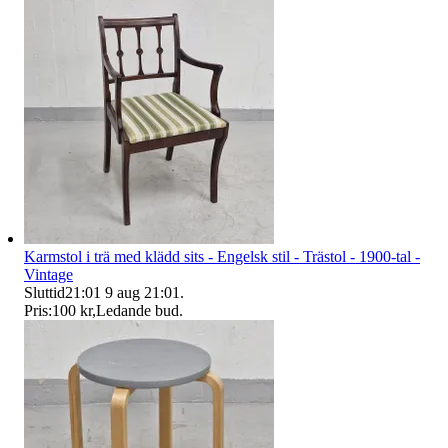
Karmstol i trä med klädd sits - Engelsk stil - Trästol - 1900-tal -
Vintage
Sluttid
21:01
9 aug 21:01
.
Pris:
100 kr
,
Ledande bud
.