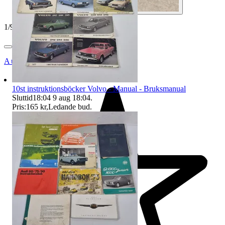
1
/
9
Auktionsbyra
10st instruktionsböcker Volvo - Manual - Bruksmanual
Sluttid
18:04
9 aug 18:04
.
Pris:
165 kr
,
Ledande bud
.