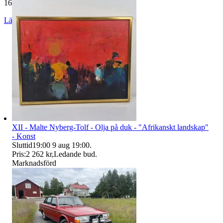
165 041 omdömen
Läs omdömen
Följ
XII - Malte Nyberg-Tolf - Olja på duk - "Afrikanskt landskap"
- Konst
Sluttid
19:00
9 aug 19:00
.
Pris:
2 262 kr
,
Ledande bud
.
Marknadsförd