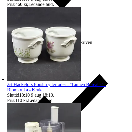
Pris:
460 kr
,
Ledande bud
.
Ersättning om varan inte är som beskriven
2st Hackefors Porslin ytterfoder - "Linnea Borealis" -
Blomkruka - Kruka
Sluttid
18:10
9 aug 18:10
.
Pris:
110 kr
,
Ledande bud
.