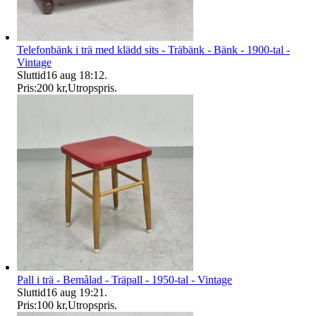
Telefonbänk i trä med klädd sits - Träbänk - Bänk - 1900-tal -
Vintage
Sluttid
16 aug 18:12
.
Pris:
200 kr
,
Utropspris
.
Pall i trä - Bemålad - Träpall - 1950-tal - Vintage
Sluttid
16 aug 19:21
.
Pris:
100 kr
,
Utropspris
.