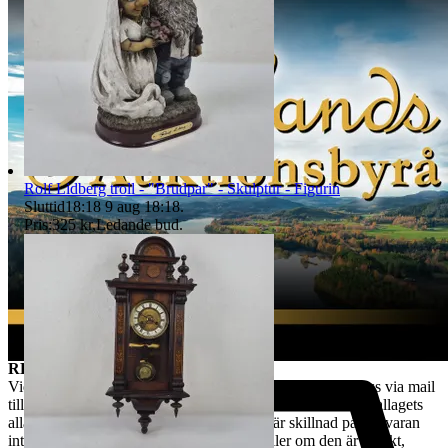
objektsnummer. Retur ska ske på kundens bekostnad och vara oss
tillhanda inom 14 dagar från det att vi meddelats om ångerrättens
utnyttjande och sändas direkt till det säljande auktionshusets adress -
observera att det inte får skickas till paketombud.
Det är kundens ansvar att objektet skickas tillbaka i exakt samma
skick som vid köptillfället och är skyldig att paketera och hantera
auktionsobjektet så att det inte skadas under transporten. Vi har rätt
att göra avdrag motsvarande den värdeminskning som uppstått till
följd av att kund har hanterat varan i större omfattning än som varit
nödvändigt. Värdeminskningen bedöms från fall till fall. Vi försöker
Rolf Lidberg troll - "Brudpar" - Skulptur - Figurin
hantera alla returer så snabbt som möjligt. Efter att kundens retur
Sluttid
18:18
9 aug 18:18
.
hanterats återbetalas pengarna för den köpta varan. Ångerrätten
Pris:
325 kr
,
Ledande bud
.
avser ej det externa köpet av leverans av objektet då
konsumenten/köparen uttryckligen har samtyckt till att tjänsten
börjar utföras och gått med på att det inte finns någon ångerrätt när
tjänsten har fullgjorts. Om misstanke att ångerrätt missbrukas, tex
används för att ej behöva stå fast vid bud och därmed påverka
budgivningsprocessen, förbehåller sig vi oss rätten att stänga av
kundens konto för vidare budgivning hos oss.
REKLAMATION
Vid Reklamation ska kunden omgående ta kontakt med oss via mail
till tradera@jabab.se samt bifoga bilder på varan samt emballagets
alla sidor och packmateriel. Notera att det är skillnad på om varan
inte lever upp till kundens förväntningar eller om den är defekt,