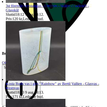
3st föremål i kristallglas - Orrefors - Skålar - Lockskål -
Glasskål
Sluttid
18:12
9 aug 18:12
.
Pris:
120 kr
,
Ledande bud
.
Beskrivning
Okej använt skick
Synliga tecken på slitage
Kosta Boda vas i glas "Rainbow" av Bertil Vallien - Glasvas -
Blomvas
Sluttid
18:13
9 aug 18:13
.
Pris:
171 kr
,
Ledande bud
.