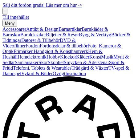
Sälj ditt fordon gratis! Läs mer om hur ->
Till innehållet
Meny
Accessoarer
Antikt & Design
Barnartiklar
Barnkläder &
Barnskor
Barnleksaker
Biljetter & Resor
Bygg & Verktyg
Böcker &
Tidningar
Datorer & Tillbehör
DVD &
Videofilmer
Fordon
Fordonsdelar & tillbehör
Foto, Kameror &
Optik
Frimärken
Handgjort & Konsthantverk
Hem &
Hushåll
Hemelektronik
Hobby
Klockor
Kläder
Konst
Musik
Mynt &
Sedlar
Samlarsaker
Skor
Skönhet
Smycken & Ädelstenar
Sport &
Fritid
Telefoni, Tablets & Wearables
Trädgård & Växter
TV-spel &
Datorspel
Vykort & Bilder
Övrigt
Inspiration