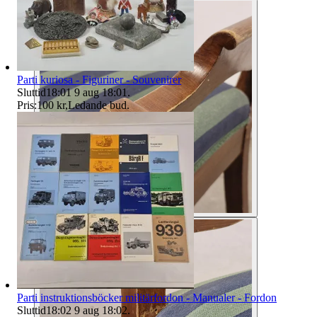
Parti kuriosa - Figuriner - Souvenirer
Sluttid
18:01
9 aug 18:01
.
Pris:
100 kr
,
Ledande bud
.
Parti instruktionsböcker militärfordon - Manualer - Fordon
Sluttid
18:02
9 aug 18:02
.