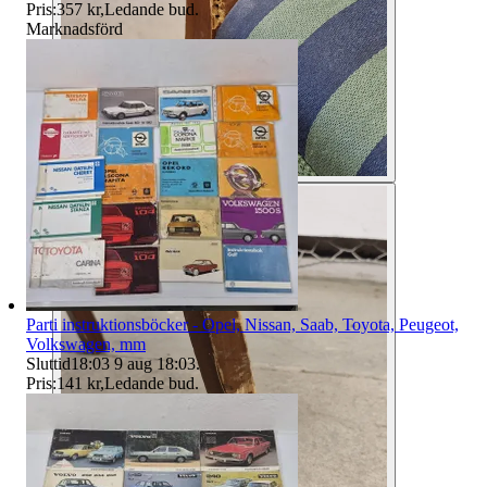
Pris:
357 kr
,
Ledande bud
.
Marknadsförd
Parti instruktionsböcker - Opel, Nissan, Saab, Toyota, Peugeot,
Volkswagen, mm
Sluttid
18:03
9 aug 18:03
.
Pris:
141 kr
,
Ledande bud
.