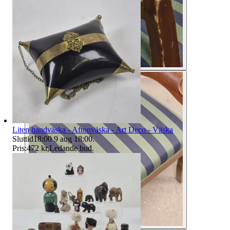
Liten handväska - Aftonväska - Art Deco - Väska
Sluttid
18:00
9 aug 18:00
.
Pris:
472 kr
,
Ledande bud
.