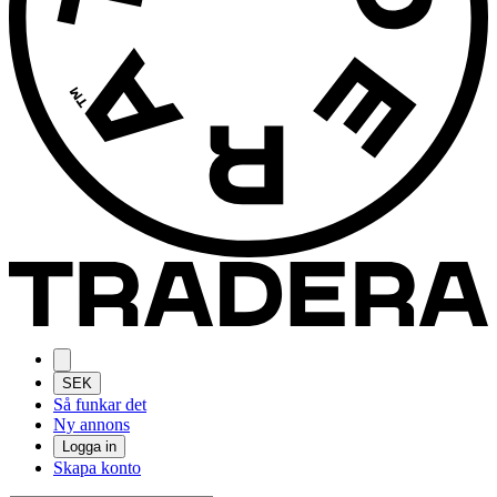
SEK
Så funkar det
Ny annons
Logga in
Skapa konto