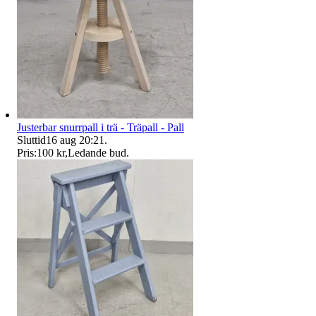
Justerbar snurrpall i trä - Träpall - Pall
Sluttid
16 aug 20:21
.
Pris:
100 kr
,
Ledande bud
.