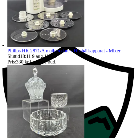
Ersättning om du inte får din vara
Philips HR 2871/A matberedare - Hushållsapparat - Mixer
Sluttid
18:11
9 aug 18:11
.
Pris:
330 kr
,
Ledande bud
.