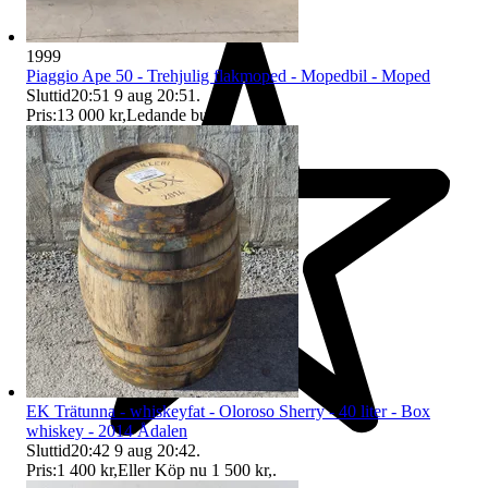
1999
Piaggio Ape 50 - Trehjulig flakmoped - Mopedbil - Moped
Sluttid
20:51
9 aug 20:51
.
Pris:
13 000 kr
,
Ledande bud
.
EK Trätunna - whiskeyfat - Oloroso Sherry - 40 liter - Box
whiskey - 2014 Ådalen
Sluttid
20:42
9 aug 20:42
.
Pris:
1 400 kr
,
Eller Köp nu
1 500 kr
,
.