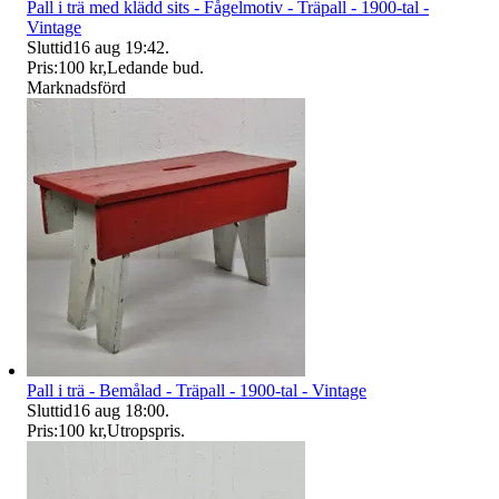
Pall i trä med klädd sits - Fågelmotiv - Träpall - 1900-tal -
Vintage
Sluttid
16 aug 19:42
.
Pris:
100 kr
,
Ledande bud
.
Marknadsförd
Pall i trä - Bemålad - Träpall - 1900-tal - Vintage
Sluttid
16 aug 18:00
.
Pris:
100 kr
,
Utropspris
.