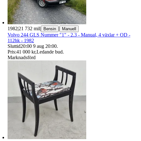
1982
|
21 732 mil
|
|
Bensin
Manuell
Volvo 244 GLS Nummer "1" - 2.3 - Manual, 4 växlar + OD -
112hk - 1982
Sluttid
20:00
9 aug 20:00
.
Pris:
41 000 kr
,
Ledande bud
.
Marknadsförd