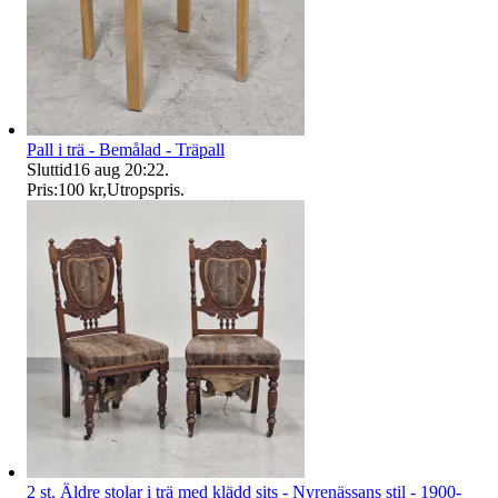
Pall i trä - Bemålad - Träpall
Sluttid
16 aug 20:22
.
Pris:
100 kr
,
Utropspris
.
2 st. Äldre stolar i trä med klädd sits - Nyrenässans stil - 1900-