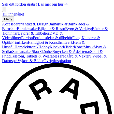
Sälj ditt fordon gratis! Läs mer om hur ->
Till innehållet
Meny
Accessoarer
Antikt & Design
Barnartiklar
Barnkläder &
Barnskor
Barnleksaker
Biljetter & Resor
Bygg & Verktyg
Böcker &
Tidningar
Datorer & Tillbehör
DVD &
Videofilmer
Fordon
Fordonsdelar & tillbehör
Foto, Kameror &
Optik
Frimärken
Handgjort & Konsthantverk
Hem &
Hushåll
Hemelektronik
Hobby
Klockor
Kläder
Konst
Musik
Mynt &
Sedlar
Samlarsaker
Skor
Skönhet
Smycken & Ädelstenar
Sport &
Fritid
Telefoni, Tablets & Wearables
Trädgård & Växter
TV-spel &
Datorspel
Vykort & Bilder
Övrigt
Inspiration