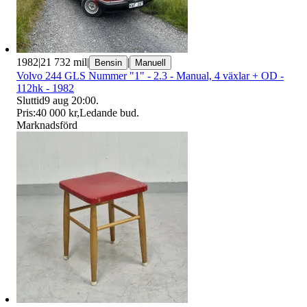
1982
|
21 732 mil
|
|
Bensin
Manuell
Volvo 244 GLS Nummer "1" - 2.3 - Manual, 4 växlar + OD -
112hk - 1982
Sluttid
9 aug 20:00
.
Pris:
40 000 kr
,
Ledande bud
.
Marknadsförd