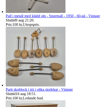
Pall i metall med klädd sits - Snurrpall - 1950 - 60-tal - Vintage
Sluttid
9 aug 21:20
.
Pris:
100 kr
,
Utropspris
.
Parti skoblock i trä i olika storlekar - Vintage
Sluttid
16 aug 18:51
.
Pris:
100 kr
,
Ledande bud
.