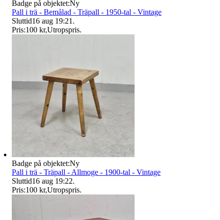
Badge på objektet:
Ny
Pall i trä - Bemålad - Träpall - 1950-tal - Vintage
Sluttid
16 aug 19:21
.
Pris:
100 kr
,
Utropspris
.
Badge på objektet:
Ny
Pall i trä - Träpall - Allmoge - 1900-tal - Vintage
Sluttid
16 aug 19:22
.
Pris:
100 kr
,
Utropspris
.