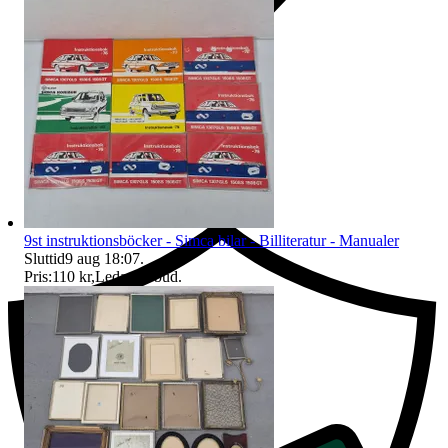
Ersättning om du inte får din vara
9st instruktionsböcker - Simca bilar - Billiteratur - Manualer
Sluttid
9 aug 18:07
.
Pris:
110 kr
,
Ledande bud
.