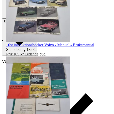
Betalning
Via Tradera
10st instruktionsböcker Volvo - Manual - Bruksmanual
Sluttid
9 aug 18:04
.
Pris:
165 kr
,
Ledande bud
.
Välj till köparskydd