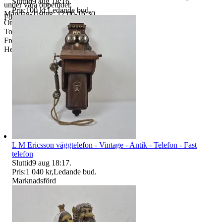
Sluttid
9 aug 18:16
.
under våra öppettider.
Pris:
100 kr
,
Ledande bud
.
Måndag-Tisdag: 12:00-16:30
Företag
Onsdag: 8:00-18:00
Torsdag: 12:00-16:30
Fredag: 10:00-15:00
Helgdagar & röda dagar STÄNGT
L M Ericsson väggtelefon - Vintage - Antik - Telefon - Fast
telefon
Sluttid
9 aug 18:17
.
Pris:
1 040 kr
,
Ledande bud
.
Marknadsförd