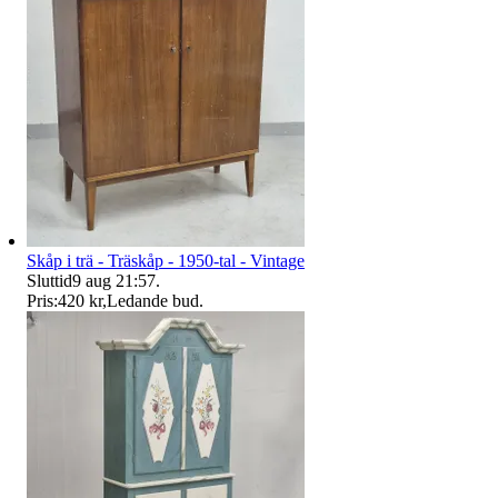
Skåp i trä - Träskåp - 1950-tal - Vintage
Sluttid
9 aug 21:57
.
Pris:
420 kr
,
Ledande bud
.