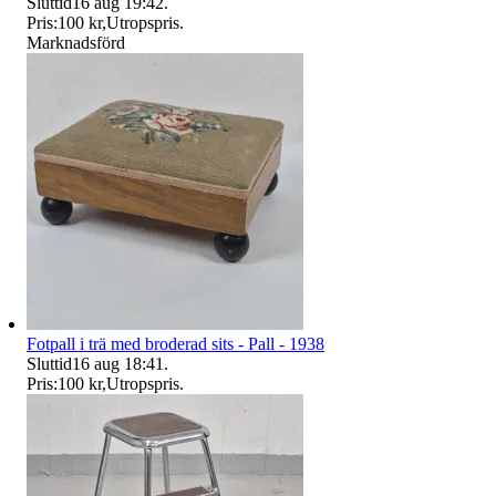
Sluttid
16 aug 19:42
.
Pris:
100 kr
,
Utropspris
.
Marknadsförd
Fotpall i trä med broderad sits - Pall - 1938
Sluttid
16 aug 18:41
.
Pris:
100 kr
,
Utropspris
.