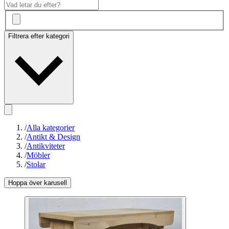
Filtrera efter kategori
/
Alla kategorier
/
Antikt & Design
/
Antikviteter
/
Möbler
/
Stolar
Hoppa över karusell