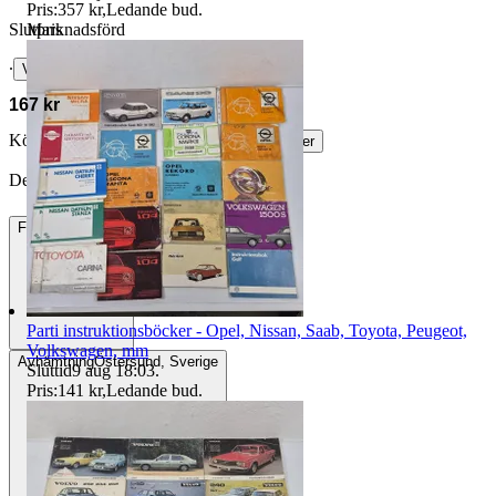
Pris:
357 kr
,
Ledande bud
.
Marknadsförd
Slutpris
∙
Visa bud
167 kr
Köparskydd är valfritt hos företag.
Läs mer
Decs vann auktionen
Frakt
149 kr DSV
Parti instruktionsböcker - Opel, Nissan, Saab, Toyota, Peugeot,
Volkswagen, mm
Avhämtning
Östersund, Sverige
Sluttid
9 aug 18:03
.
Pris:
141 kr
,
Ledande bud
.