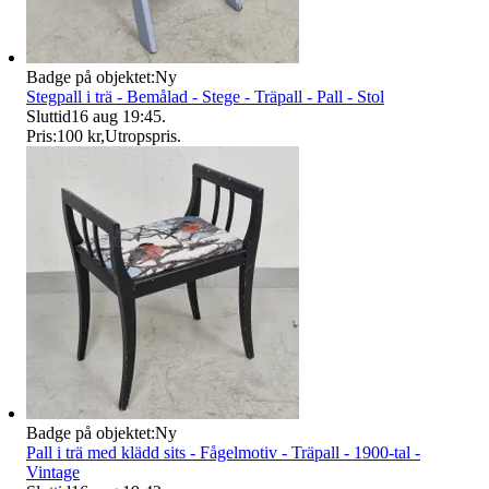
Badge på objektet:
Ny
Stegpall i trä - Bemålad - Stege - Träpall - Pall - Stol
Sluttid
16 aug 19:45
.
Pris:
100 kr
,
Utropspris
.
Badge på objektet:
Ny
Pall i trä med klädd sits - Fågelmotiv - Träpall - 1900-tal -
Vintage