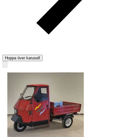
Hoppa över karusell