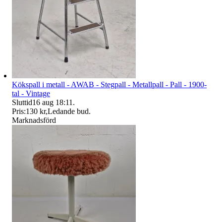
Kökspall i metall - AWAB - Stegpall - Metallpall - Pall - 1900-
tal - Vintage
Sluttid
16 aug 18:11
.
Pris:
130 kr
,
Ledande bud
.
Marknadsförd