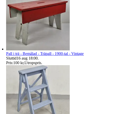
Pall i trä - Bemålad - Träpall - 1900-tal - Vintage
Sluttid
16 aug 18:00
.
Pris:
100 kr
,
Utropspris
.