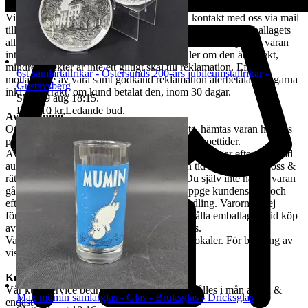
REKLAMATION
Vid Reklamation ska kunden omgående ta kontakt med oss via mail
till tradera@jabab.se samt bifoga bilder på varan samt emballagets
alla sidor och packmateriel. Notera att det är skillnad på om varan
inte lever upp till kundens förväntningar eller om den är defekt,
mindre defekter är inte ett giltigt skäl till reklamation. Efter
6st samlartallrikar - Östersunds 200-års jubileumstallrikar -
mottagande av vara samt godkänd reklamation återbetalas pengarna
Gustavsberg
inkl. returfrakt, om kund betalat den, inom 30 dagar.
Sluttid
9 aug 18:15
.
Pris:
110 kr
,
Ledande bud
.
Avhämtning
Om ingen annan avhämtningsadress angetts, hämtas varan hos oss
på Tjalmargatan 4B i Östersund under våra öppettider.
Avhämtning av vunna varor skall ske inom 10 dagar efter avslutad
auktion. Om varan ej hämtas inom angiven tid tillfaller varan oss &
rätten till återbetalning är förbrukad. Kan Du själv inte hämta varan
går det skicka ett ombud. Ombudet skall uppge kundens för- och
efternamn, varubeskrivning & egen ID-handling. Varorna är ej
förpackade & kunden måste själv tillhandahålla emballage. Vid köp
av skrymmande gods, måste bärhjälp medtas.
Varorna finns att titta på vid begäran i våra lokaler. För bokning av
visning kontakta oss, se nedan.
Kundservice & Öppettider
Vår kundservice bedrivs via e-post. Svar erhålles i mån av tid &
Max mumin samlarglas - Glas - Bruksglas - Dricksglas
endast