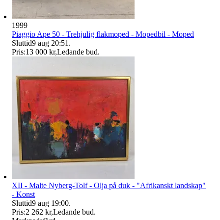
1999
Piaggio Ape 50 - Trehjulig flakmoped - Mopedbil - Moped
Sluttid
9 aug 20:51
.
Pris:
13 000 kr
,
Ledande bud
.
XII - Malte Nyberg-Tolf - Olja på duk - "Afrikanskt landskap"
- Konst
Sluttid
9 aug 19:00
.
Pris:
2 262 kr
,
Ledande bud
.