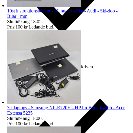
10st instruktionsböcker - Manualer - Fiat - Audi - Ski-doo -
Bilar - mm
Sluttid
9 aug 18:05
.
Pris:
100 kr
,
Ledande bud
.
Ersättning om varan inte är som beskriven
3st laptops - Samsung NP-R720H - HP ProBook 6450b - Acer
Extensa 5235
Sluttid
9 aug 18:06
.
Pris:
100 kr
,
Ledande bud
.