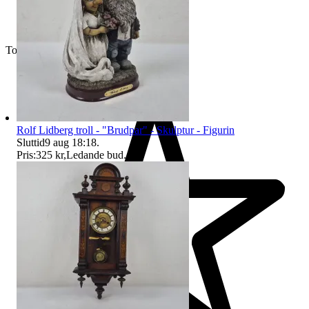
Toppsäljare
Rolf Lidberg troll - "Brudpar" - Skulptur - Figurin
Sluttid
9 aug 18:18
.
Pris:
325 kr
,
Ledande bud
.