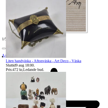
1
/
5
Auktionsbyra
Liten handväska - Aftonväska - Art Deco - Väska
Sluttid
9 aug 18:00
.
Pris:
472 kr
,
Ledande bud
.