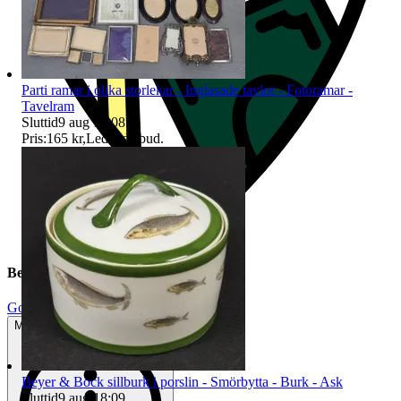
Parti ramar i olika storlekar - Inglasade tavlor - Fotoramar -
Tavelram
Sluttid
9 aug 18:08
.
Pris:
165 kr
,
Ledande bud
.
Beskrivning
Gott använt skick
Mindre tecken på användning
Beyer & Bock sillburk i porslin - Smörbytta - Burk - Ask
Sluttid
9 aug 18:09
.