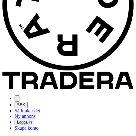
SEK
Så funkar det
Ny annons
Logga in
Skapa konto