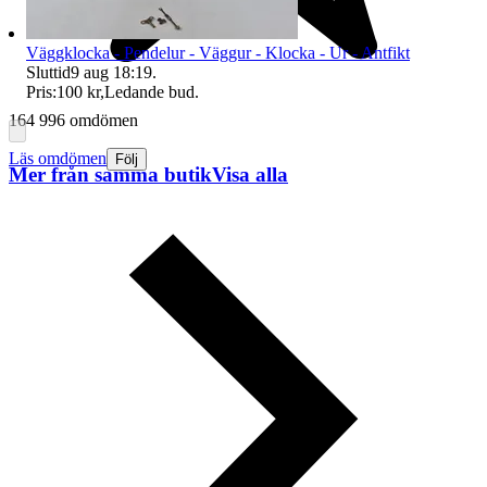
Väggklocka - Pendelur - Väggur - Klocka - Ur - Antfikt
Sluttid
9 aug 18:19
.
Pris:
100 kr
,
Ledande bud
.
164 996 omdömen
Läs omdömen
Följ
Mer från samma butik
Visa alla