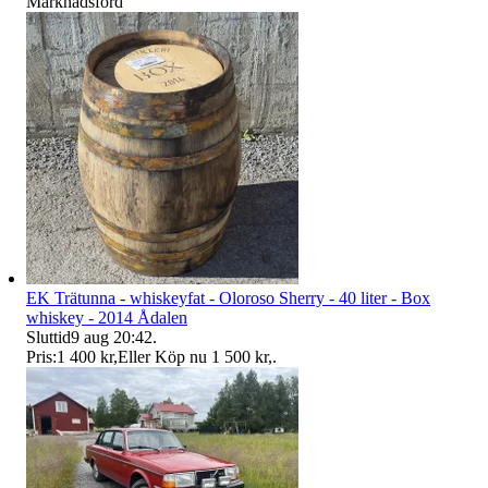
Marknadsförd
EK Trätunna - whiskeyfat - Oloroso Sherry - 40 liter - Box
whiskey - 2014 Ådalen
Sluttid
9 aug 20:42
.
Pris:
1 400 kr
,
Eller Köp nu
1 500 kr
,
.