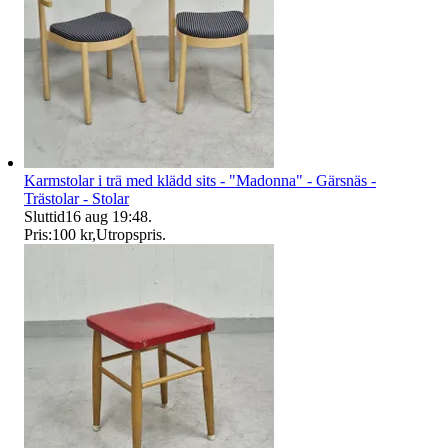
Karmstolar i trä med klädd sits - "Madonna" - Gärsnäs -
Trästolar - Stolar
Sluttid
16 aug 19:48
.
Pris:
100 kr
,
Utropspris
.