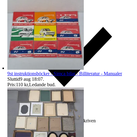
9st instruktionsböcker - Simca bilar - Billiteratur - Manualer
Sluttid
9 aug 18:07
.
Pris:
110 kr
,
Ledande bud
.
Ersättning om varan inte är som beskriven