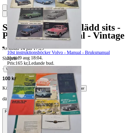
Sittpuff i trä med klädd sits -
Pall - Puff - 1900-tal - Vintage
Avslutad
14 jun 17:29
10st instruktionsböcker Volvo - Manual - Bruksmanual
Sluttid
9 aug 18:04
.
Slutpris
Pris:
165 kr
,
Ledande bud
.
∙
Visa bud
100 kr
Köparskydd är valfritt hos företag.
Läs mer
dätä vann auktionen
Frakt
229 kr DSV