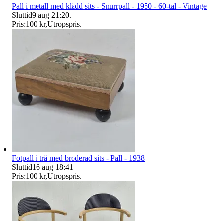
Pall i metall med klädd sits - Snurrpall - 1950 - 60-tal - Vintage
Sluttid
9 aug 21:20
.
Pris:
100 kr
,
Utropspris
.
Fotpall i trä med broderad sits - Pall - 1938
Sluttid
16 aug 18:41
.
Pris:
100 kr
,
Utropspris
.