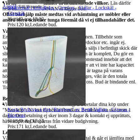
Vid köp av oss godkänner ni nedanstående villkor.
Läs därför
Anmäl
Sälj liknande
3st föremål i kristallglas - Orrefors - Skålar - Lockskål -
hela auktionstexten INNAN ni lägger bud.
Glasskål
OBS! bärhjälp måste medtas vid avhämtning av möbler eller
Sluttid
9 aug 18:12
.
andra stora och/eller tunga föremål då vi ej tillhandahåller det.
Pris:
120 kr
,
Ledande bud
.
Varubeskrivning
Endast det ni ser på bilderna ingår i auktionen. Tillbehör som
används vid fotografering, som stativ, provdockor etc. ingår ej.
Varorna är begagnade om ej annat anges & säljs i befintligt skick där
slitage kan finnas. Vi garanterar ej att varan är komplett, Du gör en
egen bedömning enligt bilderna. Ej funktionstestad innebär att det
kan saknas delar, att den är ur funktion eller att vi inte har kapacitet
att utföra ett funktionstest. Mått som anges är tagna på varans
högsta/längsta/bredaste del om annat ej anges, vikt är den totala
vikten på varan. Vid frågor måste ni maila oss. Bud är bindande enl.
Traderas regler.
Betalning
Vi använder oss av Traderabetalning. Du betalar dina köp under
Kosta Boda vas i glas "Rainbow" av Bertil Vallien - Glasvas -
"Mina köp". Ni kan Ej betala i butiken. Betalning ska ske inom 1
Blomvas
dagar. Om betalning ej sker inom 3 dagar & kontakt ej upprättats,
Sluttid
9 aug 18:13
.
hävs köpet & Du spärras från vidare budgivning.
Pris:
171 kr
,
Ledande bud
.
Leverans & Samfrakt
Våra fraktpriser baseras på eget företagsavtal & går ej jämföra med