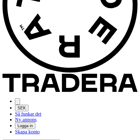
SEK
Så funkar det
Ny annons
Logga in
Skapa konto