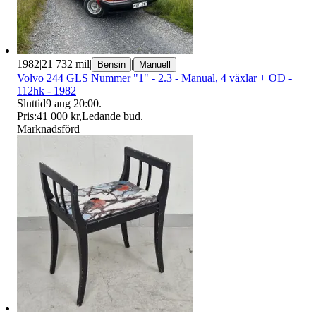
1982
|
21 732 mil
|
|
Bensin
Manuell
Volvo 244 GLS Nummer "1" - 2.3 - Manual, 4 växlar + OD -
112hk - 1982
Sluttid
9 aug 20:00
.
Pris:
41 000 kr
,
Ledande bud
.
Marknadsförd