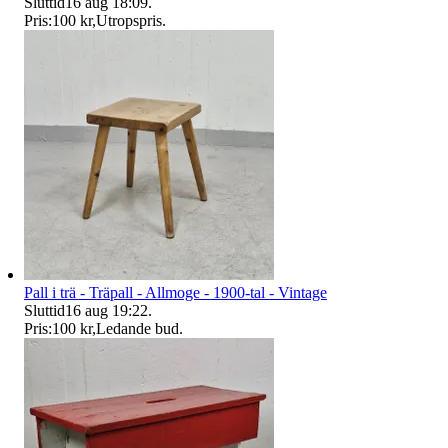
Sluttid
16 aug 18:09
.
Pris:
100 kr
,
Utropspris
.
Pall i trä - Träpall - Allmoge - 1900-tal - Vintage
Sluttid
16 aug 19:22
.
Pris:
100 kr
,
Ledande bud
.