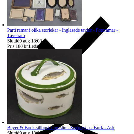
Parti ramar i olika storlekar - Inglasade tavlor - Fotoramar -
Tavelram
Sluttid
9 aug 18:08
.
Pris:
180 kr
,
Ledande bud
.
Ersättning om du inte får din vara
Beyer & Bock sillburk i porslin - Smörbytta - Burk - Ask
Sluttid
9 aug 18:09
.