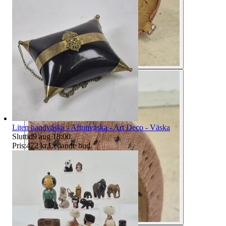
Liten handväska - Aftonväska - Art Deco - Väska
Sluttid
9 aug 18:00
.
Pris:
472 kr
,
Ledande bud
.