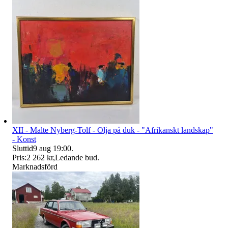
XII - Malte Nyberg-Tolf - Olja på duk - "Afrikanskt landskap"
- Konst
Sluttid
9 aug 19:00
.
Pris:
2 262 kr
,
Ledande bud
.
Marknadsförd