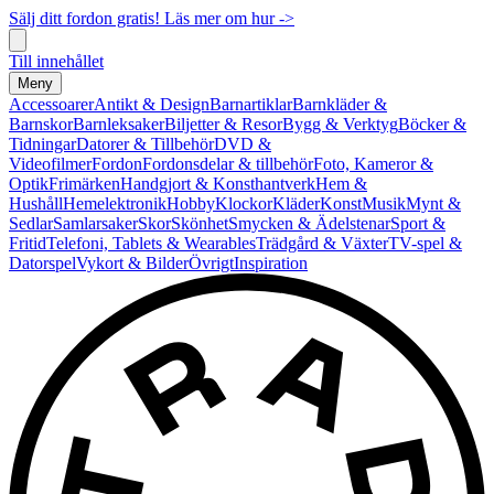
Sälj ditt fordon gratis! Läs mer om hur ->
Till innehållet
Meny
Accessoarer
Antikt & Design
Barnartiklar
Barnkläder &
Barnskor
Barnleksaker
Biljetter & Resor
Bygg & Verktyg
Böcker &
Tidningar
Datorer & Tillbehör
DVD &
Videofilmer
Fordon
Fordonsdelar & tillbehör
Foto, Kameror &
Optik
Frimärken
Handgjort & Konsthantverk
Hem &
Hushåll
Hemelektronik
Hobby
Klockor
Kläder
Konst
Musik
Mynt &
Sedlar
Samlarsaker
Skor
Skönhet
Smycken & Ädelstenar
Sport &
Fritid
Telefoni, Tablets & Wearables
Trädgård & Växter
TV-spel &
Datorspel
Vykort & Bilder
Övrigt
Inspiration