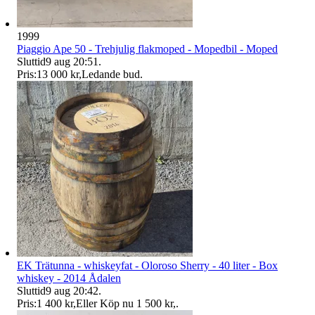
1999
Piaggio Ape 50 - Trehjulig flakmoped - Mopedbil - Moped
Sluttid
9 aug 20:51
.
Pris:
13 000 kr
,
Ledande bud
.
EK Trätunna - whiskeyfat - Oloroso Sherry - 40 liter - Box
whiskey - 2014 Ådalen
Sluttid
9 aug 20:42
.
Pris:
1 400 kr
,
Eller Köp nu
1 500 kr
,
.