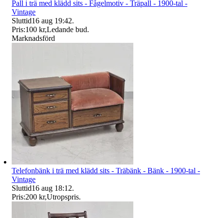
Pall i trä med klädd sits - Fågelmotiv - Träpall - 1900-tal -
Vintage
Sluttid
16 aug 19:42
.
Pris:
100 kr
,
Ledande bud
.
Marknadsförd
Telefonbänk i trä med klädd sits - Träbänk - Bänk - 1900-tal -
Vintage
Sluttid
16 aug 18:12
.
Pris:
200 kr
,
Utropspris
.