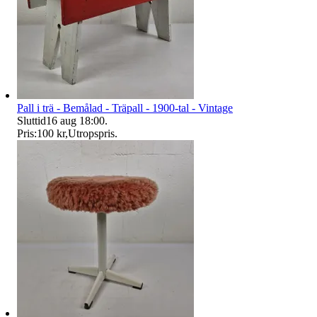
Pall i trä - Bemålad - Träpall - 1900-tal - Vintage
Sluttid
16 aug 18:00
.
Pris:
100 kr
,
Utropspris
.