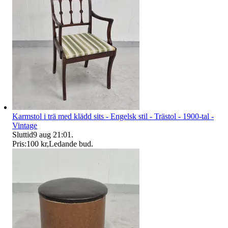
Karmstol i trä med klädd sits - Engelsk stil - Trästol - 1900-tal -
Vintage
Sluttid
9 aug 21:01
.
Pris:
100 kr
,
Ledande bud
.