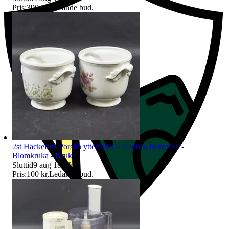
Pris:
390 kr
,
Ledande bud
.
2st Hackefors Porslin ytterfoder - "Linnea Borealis" -
Blomkruka - Kruka
Sluttid
9 aug 18:10
.
Pris:
100 kr
,
Ledande bud
.