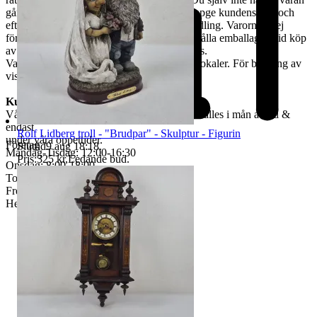
går det skicka ett ombud. Ombudet skall uppge kundens för- och
efternamn, varubeskrivning & egen ID-handling. Varorna är ej
förpackade & kunden måste själv tillhandahålla emballage. Vid köp
av skrymmande gods, måste bärhjälp medtas.
Varorna finns att titta på vid begäran i våra lokaler. För bokning av
visning kontakta oss, se nedan.
Kundservice & Öppettider
Vår kundservice bedrivs via e-post. Svar erhålles i mån av tid &
endast
Rolf Lidberg troll - "Brudpar" - Skulptur - Figurin
under våra öppettider.
Företag
Sluttid
9 aug 18:18
.
Måndag-Tisdag: 12:00-16:30
Pris:
325 kr
,
Ledande bud
.
Onsdag: 8:00-18:00
Torsdag: 12:00-16:30
Fredag: 10:00-15:00
Helgdagar & röda dagar STÄNGT