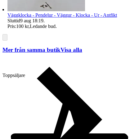
Väggklocka - Pendelur - Väggur - Klocka - Ur - Antfikt
Sluttid
9 aug 18:19
.
Pris:
100 kr
,
Ledande bud
.
Mer från samma butik
Visa alla
Toppsäljare