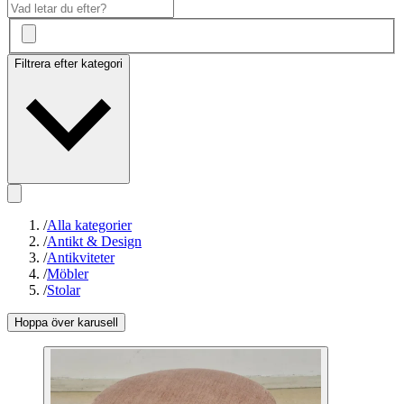
Filtrera efter kategori
/
Alla kategorier
/
Antikt & Design
/
Antikviteter
/
Möbler
/
Stolar
Hoppa över karusell