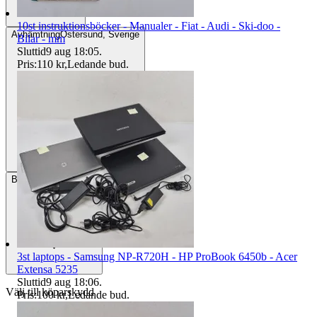
10st instruktionsböcker - Manualer - Fiat - Audi - Ski-doo -
Avhämtning
Östersund, Sverige
Bilar - mm
Sluttid
9 aug 18:05
.
Pris:
110 kr
,
Ledande bud
.
Betalning
Via Tradera
3st laptops - Samsung NP-R720H - HP ProBook 6450b - Acer
Extensa 5235
Sluttid
9 aug 18:06
.
Välj till köparskydd
Pris:
100 kr
,
Ledande bud
.