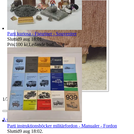
Parti kuriosa - Figuriner - Souvenirer
Sluttid
9 aug 18:01
.
Pris:
100 kr
,
Ledande bud
.
1
/
7
Auktionsbyra
Parti instruktionsböcker militärfordon - Manualer - Fordon
Sluttid
9 aug 18:02
.