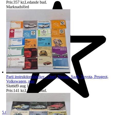
Pris:
357 kr
,
Ledande bud
.
Marknadsförd
Parti instruktionsböcker - Opel, Nissan, Saab, Toyota, Peugeot,
Volkswagen, mm
Sluttid
9 aug 18:03
.
Pris:
141 kr
,
Ledande bud
.
5.0