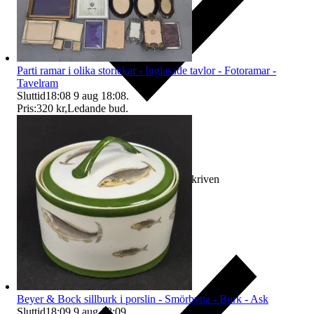
Parti ramar i olika storlekar - Inglasade tavlor - Fotoramar -
Tavelram
Sluttid
18:08
9 aug 18:08
.
Pris:
320 kr
,
Ledande bud
.
Ersättning om varan inte är som beskriven
Beyer & Bock sillburk i porslin - Smörbytta - Burk - Ask
Sluttid
18:09
9 aug 18:09
.