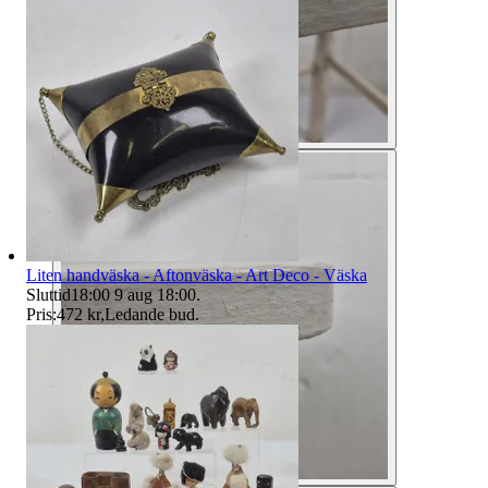
Liten handväska - Aftonväska - Art Deco - Väska
Sluttid
18:00
9 aug 18:00
.
Pris:
472 kr
,
Ledande bud
.