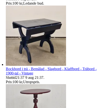
Pris:
100 kr
,
Ledande bud
.
Bockbord i trä - Bemålad - Slagbord - Klaffbord - Träbord -
1900-tal - Vintage
Sluttid
21:37
9 aug 21:37
.
Pris:
100 kr
,
Utropspris
.