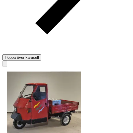
Hoppa över karusell