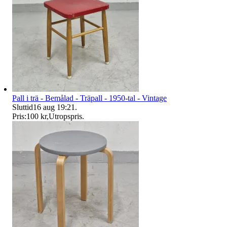
Pall i trä - Bemålad - Träpall - 1950-tal - Vintage
Sluttid
16 aug 19:21
.
Pris:
100 kr
,
Utropspris
.