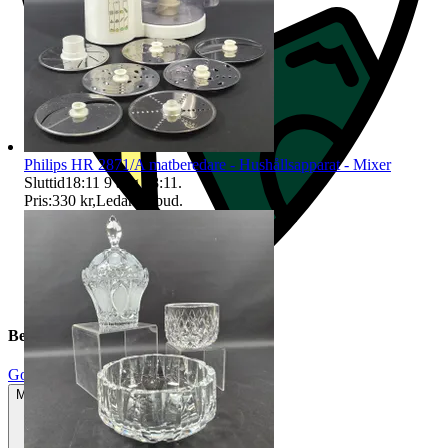
Philips HR 2871/A matberedare - Hushållsapparat - Mixer
Sluttid
18:11
9 aug 18:11
.
Pris:
330 kr
,
Ledande bud
.
Beskrivning
Gott använt skick
Mindre tecken på användning