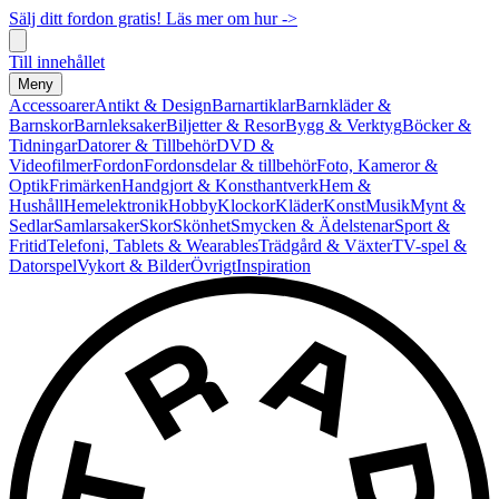
Sälj ditt fordon gratis! Läs mer om hur ->
Till innehållet
Meny
Accessoarer
Antikt & Design
Barnartiklar
Barnkläder &
Barnskor
Barnleksaker
Biljetter & Resor
Bygg & Verktyg
Böcker &
Tidningar
Datorer & Tillbehör
DVD &
Videofilmer
Fordon
Fordonsdelar & tillbehör
Foto, Kameror &
Optik
Frimärken
Handgjort & Konsthantverk
Hem &
Hushåll
Hemelektronik
Hobby
Klockor
Kläder
Konst
Musik
Mynt &
Sedlar
Samlarsaker
Skor
Skönhet
Smycken & Ädelstenar
Sport &
Fritid
Telefoni, Tablets & Wearables
Trädgård & Växter
TV-spel &
Datorspel
Vykort & Bilder
Övrigt
Inspiration