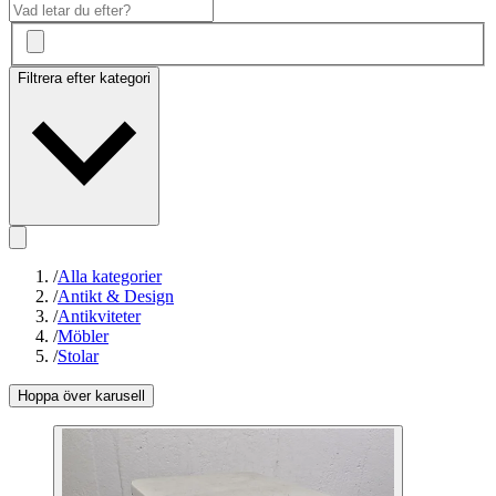
Filtrera efter kategori
/
Alla kategorier
/
Antikt & Design
/
Antikviteter
/
Möbler
/
Stolar
Hoppa över karusell