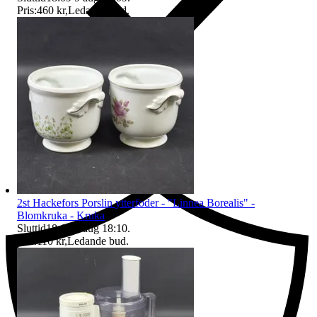
Pris:
460 kr
,
Ledande bud
.
Ersättning om du inte får din vara
2st Hackefors Porslin ytterfoder - "Linnea Borealis" -
Blomkruka - Kruka
Sluttid
18:10
9 aug 18:10
.
Pris:
110 kr
,
Ledande bud
.