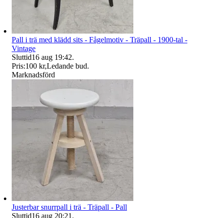
Pall i trä med klädd sits - Fågelmotiv - Träpall - 1900-tal -
Vintage
Sluttid
16 aug 19:42
.
Pris:
100 kr
,
Ledande bud
.
Marknadsförd
Justerbar snurrpall i trä - Träpall - Pall
Sluttid
16 aug 20:21
.