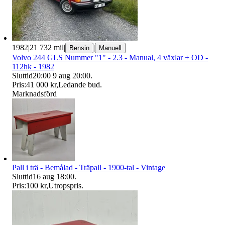
1982
|
21 732 mil
|
|
Bensin
Manuell
Volvo 244 GLS Nummer "1" - 2.3 - Manual, 4 växlar + OD -
112hk - 1982
Sluttid
20:00
9 aug 20:00
.
Pris:
41 000 kr
,
Ledande bud
.
Marknadsförd
Pall i trä - Bemålad - Träpall - 1900-tal - Vintage
Sluttid
16 aug 18:00
.
Pris:
100 kr
,
Utropspris
.