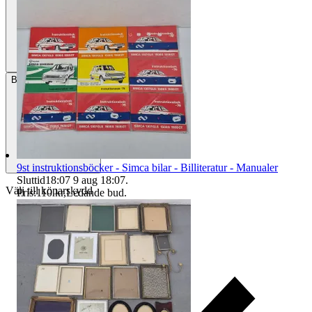
Betalning
Via Tradera
9st instruktionsböcker - Simca bilar - Billiteratur - Manualer
Sluttid
18:07
9 aug 18:07
.
Välj till köparskydd
Pris:
110 kr
,
Ledande bud
.