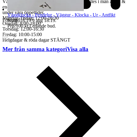
Vår kundservice bedrivs via e-post. Svar erhålles i mån av tid &
endast
under våra öppettider.
Väggklocka - Pendelur - Väggur - Klocka - Ur - Antfikt
Måndag-Tisdag: 12:00-16:30
Företag
Sluttid
18:19
9 aug 18:19
.
Onsdag: 8:00-18:00
Pris:
100 kr
,
Ledande bud
.
Torsdag: 12:00-16:30
Fredag: 10:00-15:00
Helgdagar & röda dagar STÄNGT
Mer från samma kategori
Visa alla