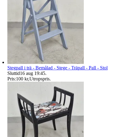
Stegpall i trä - Bemålad - Stege - Träpall - Pall - Stol
Sluttid
16 aug 19:45
.
Pris:
100 kr
,
Utropspris
.