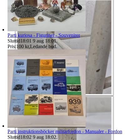
Parti kuriosa - Figuriner - Souvenirer
Sluttid
18:01
9 aug 18:01
.
Pris:
100 kr
,
Ledande bud
.
Parti instruktionsböcker militärfordon - Manualer - Fordon
Sluttid
18:02
9 aug 18:02
.