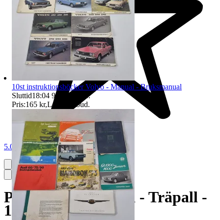
10st instruktionsböcker Volvo - Manual - Bruksmanual
Sluttid
18:04
9 aug 18:04
.
Pris:
165 kr
,
Ledande bud
.
5.0
Pall i trä - Bemålad - Träpall -
1900-tal - Vintage