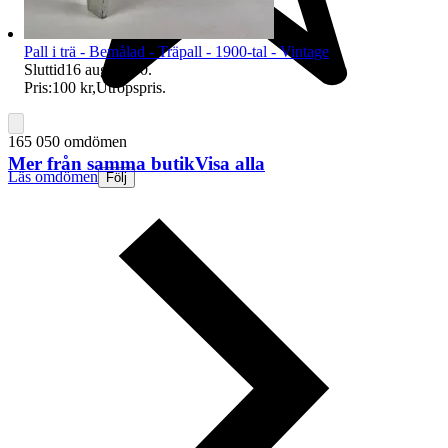
Pall i trä - Bemålad - Träpall - 1900-tal - Vintage
Sluttid
16 aug 18:00
.
Pris:
100 kr
,
Utropspris
.
165 050 omdömen
Mer från samma butik
Visa alla
Läs omdömen
Följ