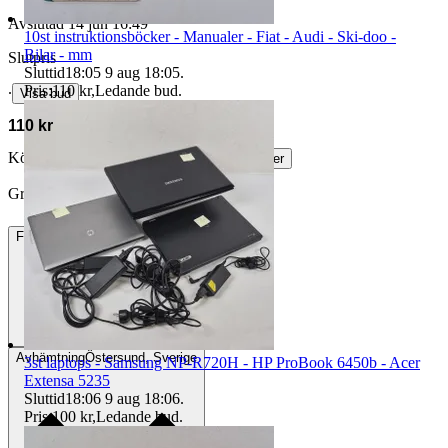
Avslutad
14 jun 16:49
10st instruktionsböcker - Manualer - Fiat - Audi - Ski-doo -
Bilar - mm
Slutpris
Sluttid
18:05
9 aug 18:05
.
Pris:
110 kr
,
Ledande bud
.
∙
Visa bud
110 kr
Köparskydd är valfritt hos företag.
Läs mer
Grannysgardsbutik vann auktionen
Frakt
169 kr DSV
Avhämtning
Östersund, Sverige
3st laptops - Samsung NP-R720H - HP ProBook 6450b - Acer
Extensa 5235
Sluttid
18:06
9 aug 18:06
.
Pris:
100 kr
,
Ledande bud
.