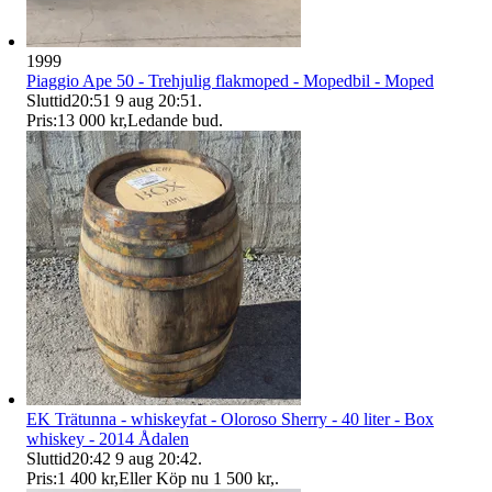
1999
Piaggio Ape 50 - Trehjulig flakmoped - Mopedbil - Moped
Sluttid
20:51
9 aug 20:51
.
Pris:
13 000 kr
,
Ledande bud
.
EK Trätunna - whiskeyfat - Oloroso Sherry - 40 liter - Box
whiskey - 2014 Ådalen
Sluttid
20:42
9 aug 20:42
.
Pris:
1 400 kr
,
Eller Köp nu
1 500 kr
,
.