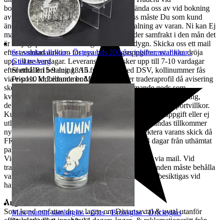
bokningstillfället är den vi kommer att använda oss av vid bokning
av frakt. Ska varan skickas till annan adress måste Du som kund
ändra adressen i er Traderaprofil innan betalning av varan. Ni kan Ej
maila nya adressuppgifter till oss. Vi erbjuder samfrakt i den mån det
är möjligt på auktioner som går ut samma dygn. Skicka oss ett mail
6st samlartallrikar - Östersunds 200-års jubileumstallrikar -
efter avslutad auktion för nya betalningsuppgifter, svar kan dröja
Gustavsberg
upp till tre vardagar. Leverans av vara sker upp till 7-10 vardagar
Sluttid
18:15
9 aug 18:15
.
efter erhållen betalning. All frakt sker med DSV, kollinummer fås
Pris:
110 kr
,
Ledande bud
.
via e-post. Mobilnummer Måste anges i er traderaprofil då avisering
sker via sms. Lagerhyra & retur för skrymmande gods som
kvarligger hos terminalombud i mer än tre dagar efter avisering,
debiteras från dag fyra löpande per dag enl. DSVs transportvillkor.
Kunden står för returkostnaden vid felaktig leveransuppgift eller ej
utlöst paket med minst 200:-, önskas varan åter sändas tillkommer
ny fraktkostnad. Kunden ansvarar för att inspektera varans skick då
FRAKTSKADA måste anmälas till oss inom 3 dagar från uthämtat
paket.
Vid en transportskada skall kunden kontakta oss via mail. Vid
transportskada får kunden ej använda varan & kunden måste behålla
varans emballage, så att hela paketet & varan kan besiktigas vid
handläggning av skadeärende.
Ångerrätt & Reklamation
Som kund omfattas du av lagen om Distansavtal & avtal utanför
Max mumin samlarglas - Glas - Bruksglas - Dricksglas