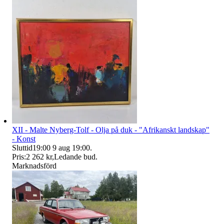
XII - Malte Nyberg-Tolf - Olja på duk - "Afrikanskt landskap"
- Konst
Sluttid
19:00
9 aug 19:00
.
Pris:
2 262 kr
,
Ledande bud
.
Marknadsförd