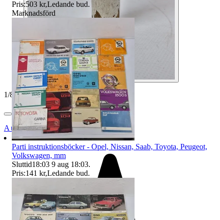
Pris:
503 kr
,
Ledande bud
.
Marknadsförd
1
/
8
Auktionsbyra
Parti instruktionsböcker - Opel, Nissan, Saab, Toyota, Peugeot,
Volkswagen, mm
Sluttid
18:03
9 aug 18:03
.
Pris:
141 kr
,
Ledande bud
.