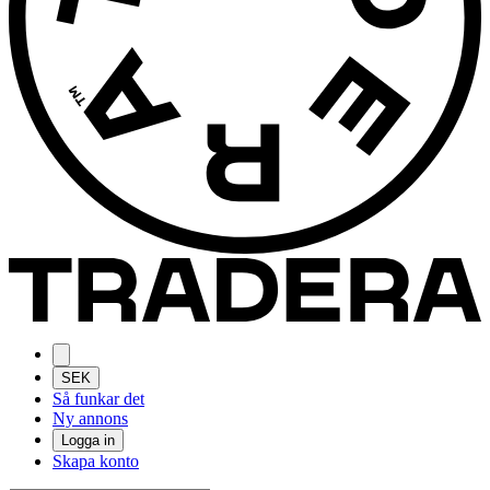
SEK
Så funkar det
Ny annons
Logga in
Skapa konto