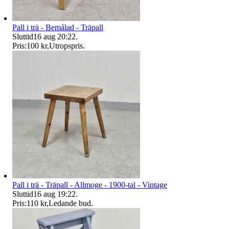
Pall i trä - Bemålad - Träpall
Sluttid
16 aug 20:22
.
Pris:
100 kr
,
Utropspris
.
Pall i trä - Träpall - Allmoge - 1900-tal - Vintage
Sluttid
16 aug 19:22
.
Pris:
110 kr
,
Ledande bud
.