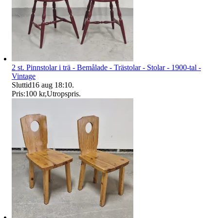
2 st. Pinnstolar i trä - Bemålade - Trästolar - Stolar - 1900-tal -
Vintage
Sluttid
16 aug 18:10
.
Pris:
100 kr
,
Utropspris
.