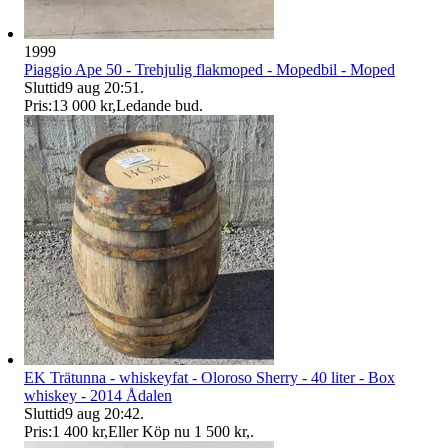
1999
Piaggio Ape 50 - Trehjulig flakmoped - Mopedbil - Moped
Sluttid
9 aug 20:51
.
Pris:
13 000 kr
,
Ledande bud
.
EK Trätunna - whiskeyfat - Oloroso Sherry - 40 liter - Box
whiskey - 2014 Ådalen
Sluttid
9 aug 20:42
.
Pris:
1 400 kr
,
Eller Köp nu
1 500 kr
,
.