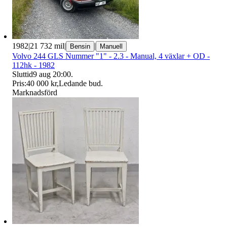
1982
|
21 732 mil
|
|
Bensin
Manuell
Volvo 244 GLS Nummer "1" - 2.3 - Manual, 4 växlar + OD -
112hk - 1982
Sluttid
9 aug 20:00
.
Pris:
40 000 kr
,
Ledande bud
.
Marknadsförd