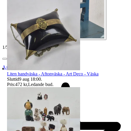
1
/
5
Auktionsbyra
Liten handväska - Aftonväska - Art Deco - Väska
Sluttid
9 aug 18:00
.
Pris:
472 kr
,
Ledande bud
.