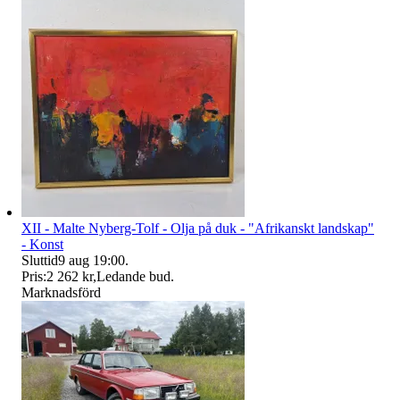
XII - Malte Nyberg-Tolf - Olja på duk - "Afrikanskt landskap"
- Konst
Sluttid
9 aug 19:00
.
Pris:
2 262 kr
,
Ledande bud
.
Marknadsförd