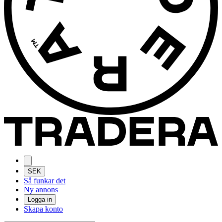
SEK
Så funkar det
Ny annons
Logga in
Skapa konto