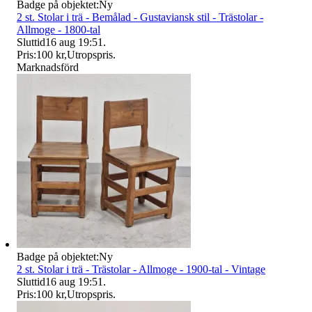
Badge på objektet:
Ny
2 st. Stolar i trä - Bemålad - Gustaviansk stil - Trästolar -
Allmoge - 1800-tal
Sluttid
16 aug 19:51
.
Pris:
100 kr
,
Utropspris
.
Marknadsförd
Badge på objektet:
Ny
2 st. Stolar i trä - Trästolar - Allmoge - 1900-tal - Vintage
Sluttid
16 aug 19:51
.
Pris:
100 kr
,
Utropspris
.