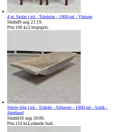
4 st. Stolar i trä - Trästolar - 1900-tal - Vintage
Sluttid
9 aug 21:19
.
Pris:
100 kr
,
Utropspris
.
Större tråg i trä - Trätråg - Allmoge - 1800-tal - Antik -
Jämtland
Sluttid
16 aug 18:06
.
Pris:
110 kr
,
Ledande bud
.