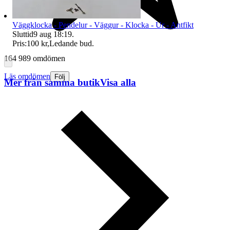
Väggklocka - Pendelur - Väggur - Klocka - Ur - Antfikt
Sluttid
9 aug 18:19
.
Pris:
100 kr
,
Ledande bud
.
164 989 omdömen
Läs omdömen
Följ
Mer från samma butik
Visa alla