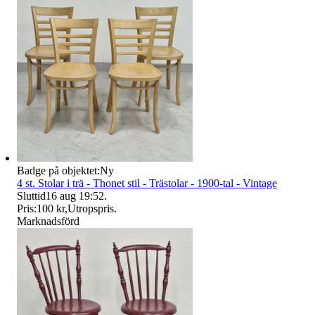
Badge på objektet:
Ny
4 st. Stolar i trä - Thonet stil - Trästolar - 1900-tal - Vintage
Sluttid
16 aug 19:52
.
Pris:
100 kr
,
Utropspris
.
Marknadsförd