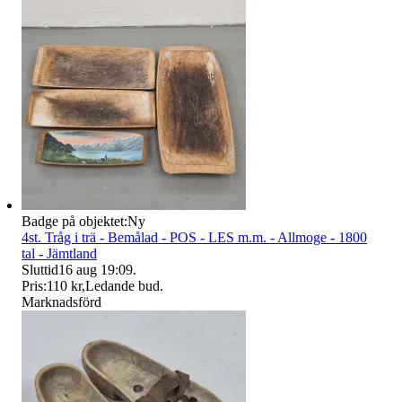
Badge på objektet:
Ny
4st. Tråg i trä - Bemålad - POS - LES m.m. - Allmoge - 1800
tal - Jämtland
Sluttid
16 aug 19:09
.
Pris:
110 kr
,
Ledande bud
.
Marknadsförd