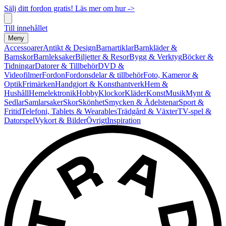
Sälj ditt fordon gratis! Läs mer om hur ->
Till innehållet
Meny
Accessoarer
Antikt & Design
Barnartiklar
Barnkläder &
Barnskor
Barnleksaker
Biljetter & Resor
Bygg & Verktyg
Böcker &
Tidningar
Datorer & Tillbehör
DVD &
Videofilmer
Fordon
Fordonsdelar & tillbehör
Foto, Kameror &
Optik
Frimärken
Handgjort & Konsthantverk
Hem &
Hushåll
Hemelektronik
Hobby
Klockor
Kläder
Konst
Musik
Mynt &
Sedlar
Samlarsaker
Skor
Skönhet
Smycken & Ädelstenar
Sport &
Fritid
Telefoni, Tablets & Wearables
Trädgård & Växter
TV-spel &
Datorspel
Vykort & Bilder
Övrigt
Inspiration