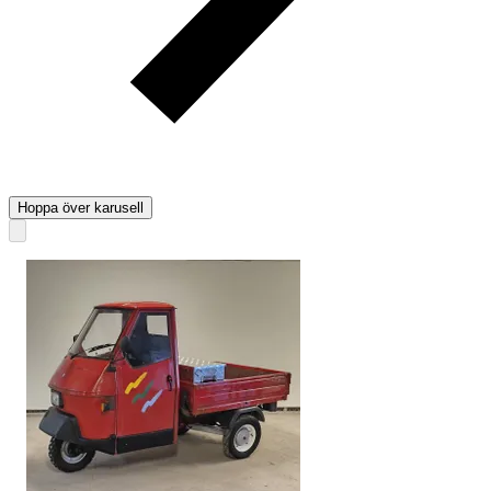
Hoppa över karusell