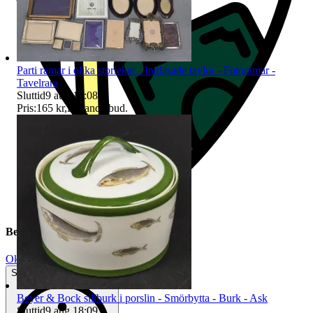
Parti ramar i olika storlekar - Inglasade tavlor - Fotoramar -
Tavelram
Sluttid
9 aug 18:08
.
Pris:
165 kr
,
Ledande bud
.
Beskrivning
Okej använt skick
Synliga tecken på slitage
Beyer & Bock sillburk i porslin - Smörbytta - Burk - Ask
Sluttid
9 aug 18:09
.