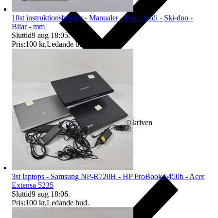
10st instruktionsböcker - Manualer - Fiat - Audi - Ski-doo -
Bilar - mm
Sluttid
9 aug 18:05
.
Pris:
100 kr
,
Ledande bud
.
Ersättning om varan inte är som beskriven
3st laptops - Samsung NP-R720H - HP ProBook 6450b - Acer
Extensa 5235
Sluttid
9 aug 18:06
.
Pris:
100 kr
,
Ledande bud
.