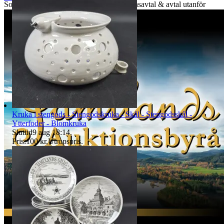
Som kund omfattas du av lagen om Distansavtal & avtal utanför
affärslokal vilket innebär 14 dagars ånger- & reklamationsrätt från
du mottagit varan.
ÅNGERRÄTT
Gäller ej köp gjorda av näringsidkare. Kund ska inom 14 dagar efter
mottagen vara meddela oss via mail till tradera@jabab.se att man
avser att utnyttja ångerrätten. Meddelandet ska innehålla
objektsnummer. Retur ska ske på kundens bekostnad och vara oss
tillhanda inom 14 dagar från det att vi meddelats om ångerrättens
utnyttjande och sändas direkt till det säljande auktionshusets adress -
observera att det inte får skickas till paketombud.
Det är kundens ansvar att objektet skickas tillbaka i exakt samma
Kruka i stengods - Stengodskruka - Skål - Stengodsskål -
skick som vid köptillfället och är skyldig att paketera och hantera
Ytterfoder - Blomkruka
auktionsobjektet så att det inte skadas under transporten. Vi har rätt
Sluttid
9 aug 18:14
.
att göra avdrag motsvarande den värdeminskning som uppstått till
Pris:
100 kr
,
Utropspris
.
följd av att kund har hanterat varan i större omfattning än som varit
nödvändigt. Värdeminskningen bedöms från fall till fall. Vi försöker
hantera alla returer så snabbt som möjligt. Efter att kundens retur
hanterats återbetalas pengarna för den köpta varan. Ångerrätten
avser ej det externa köpet av leverans av objektet då
konsumenten/köparen uttryckligen har samtyckt till att tjänsten
börjar utföras och gått med på att det inte finns någon ångerrätt när
tjänsten har fullgjorts. Om misstanke att ångerrätt missbrukas, tex
används för att ej behöva stå fast vid bud och därmed påverka