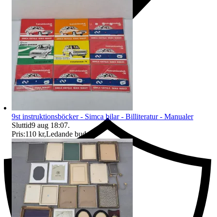
Ersättning om du inte får din vara
9st instruktionsböcker - Simca bilar - Billiteratur - Manualer
Sluttid
9 aug 18:07
.
Pris:
110 kr
,
Ledande bud
.