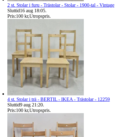
2 st. Stolar i furu - Trästolar - Stolar - 1900-tal - Vintage
Sluttid
16 aug 18:05
.
Pris:
100 kr
,
Utropspris
.
4 st. Stolar i trä - BERTIL - IKEA - Trästolar - 12259
Sluttid
9 aug 21:20
.
Pris:
100 kr
,
Utropspris
.