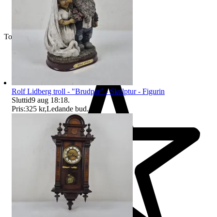
Toppsäljare
Rolf Lidberg troll - "Brudpar" - Skulptur - Figurin
Sluttid
9 aug 18:18
.
Pris:
325 kr
,
Ledande bud
.