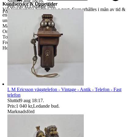
Sluttid
9 aug 18:16
.
Kundservice & Öppettider
Pris:
100 kr
,
Ledande bud
.
Vår kundservice bedrivs via e-post. Svar erhålles i mån av tid &
Företag
endast
under våra öppettider.
Måndag-Tisdag: 12:00-16:30
Onsdag: 8:00-18:00
Torsdag: 12:00-16:30
Fredag: 10:00-15:00
Helgdagar & röda dagar STÄNGT
L M Ericsson väggtelefon - Vintage - Antik - Telefon - Fast
telefon
Sluttid
9 aug 18:17
.
Pris:
1 040 kr
,
Ledande bud
.
Marknadsförd