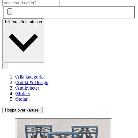
Filtrera efter kategori
/
Alla kategorier
/
Antikt & Design
/
Antikviteter
/
Möbler
/
Stolar
Hoppa över karusell