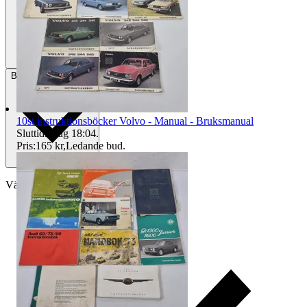
Betalning
Via Tradera
10st instruktionsböcker Volvo - Manual - Bruksmanual
Sluttid
9 aug 18:04
.
Pris:
165 kr
,
Ledande bud
.
Välj till köparskydd