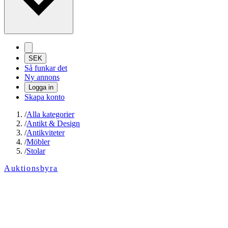
SEK
Så funkar det
Ny annons
Logga in
Skapa konto
/
Alla kategorier
/
Antikt & Design
/
Antikviteter
/
Möbler
/
Stolar
Auktionsbyra