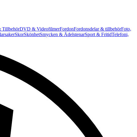
 Tillbehör
DVD & Videofilmer
Fordon
Fordonsdelar & tillbehör
Foto,
arsaker
Skor
Skönhet
Smycken & Ädelstenar
Sport & Fritid
Telefoni,