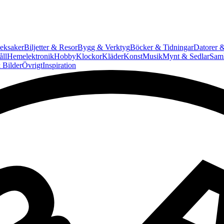
eksaker
Biljetter & Resor
Bygg & Verktyg
Böcker & Tidningar
Datorer &
ll
Hemelektronik
Hobby
Klockor
Kläder
Konst
Musik
Mynt & Sedlar
Saml
 Bilder
Övrigt
Inspiration