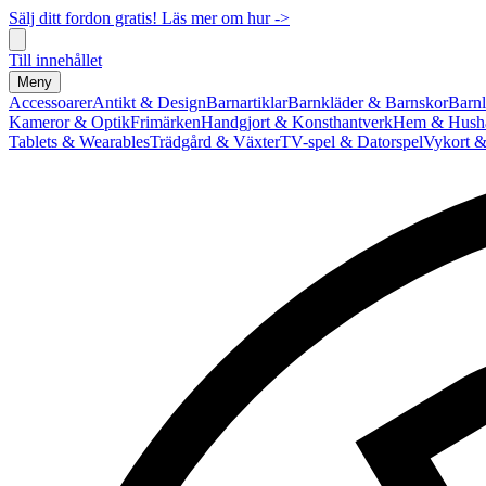
Sälj ditt fordon gratis! Läs mer om hur ->
Till innehållet
Meny
Accessoarer
Antikt & Design
Barnartiklar
Barnkläder & Barnskor
Barnl
Kameror & Optik
Frimärken
Handgjort & Konsthantverk
Hem & Hushå
Tablets & Wearables
Trädgård & Växter
TV-spel & Datorspel
Vykort &