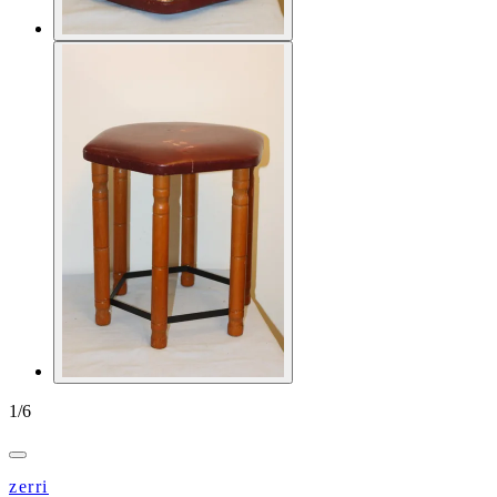
1
/
6
zerri