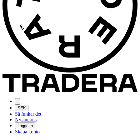
SEK
Så funkar det
Ny annons
Logga in
Skapa konto