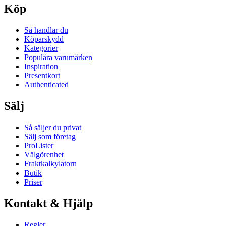
Köp
Så handlar du
Köparskydd
Kategorier
Populära varumärken
Inspiration
Presentkort
Authenticated
Sälj
Så säljer du privat
Sälj som företag
ProLister
Välgörenhet
Fraktkalkylatorn
Butik
Priser
Kontakt & Hjälp
Regler