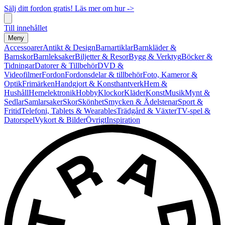
Sälj ditt fordon gratis! Läs mer om hur ->
Till innehållet
Meny
Accessoarer
Antikt & Design
Barnartiklar
Barnkläder &
Barnskor
Barnleksaker
Biljetter & Resor
Bygg & Verktyg
Böcker &
Tidningar
Datorer & Tillbehör
DVD &
Videofilmer
Fordon
Fordonsdelar & tillbehör
Foto, Kameror &
Optik
Frimärken
Handgjort & Konsthantverk
Hem &
Hushåll
Hemelektronik
Hobby
Klockor
Kläder
Konst
Musik
Mynt &
Sedlar
Samlarsaker
Skor
Skönhet
Smycken & Ädelstenar
Sport &
Fritid
Telefoni, Tablets & Wearables
Trädgård & Växter
TV-spel &
Datorspel
Vykort & Bilder
Övrigt
Inspiration