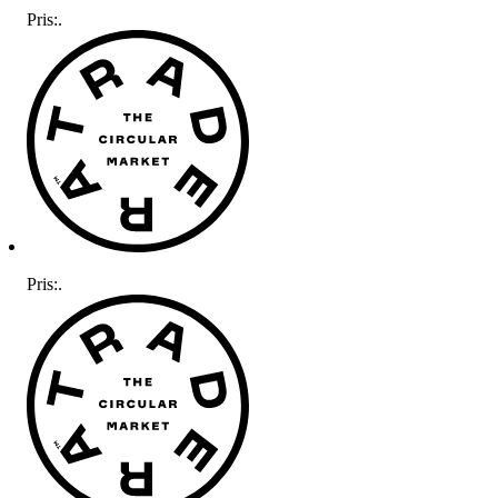
Pris:
.
Pris:
.