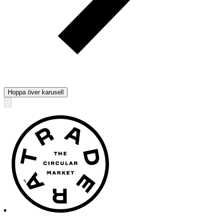
Hoppa över karusell