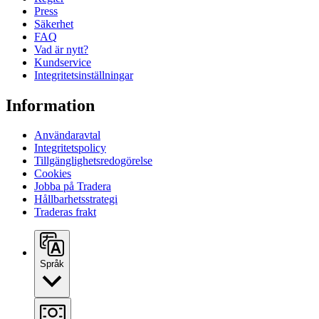
Press
Säkerhet
FAQ
Vad är nytt?
Kundservice
Integritetsinställningar
Information
Användaravtal
Integritetspolicy
Tillgänglighetsredogörelse
Cookies
Jobba på Tradera
Hållbarhetsstrategi
Traderas frakt
Språk