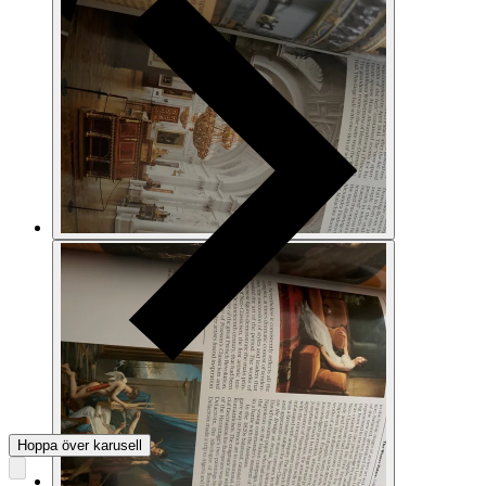
Hoppa över karusell