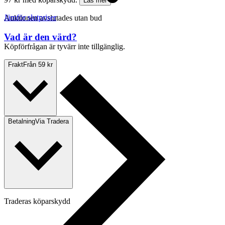
Läs mer
Jämför slutpriser
Auktionen avslutades utan bud
Vad är den värd?
Köpförfrågan är tyvärr inte tillgänglig.
Frakt
Från 59 kr
Betalning
Via Tradera
Traderas köparskydd