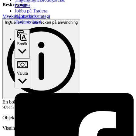
Beskrivning
Cookies
Jobba på Tradera
Hållbarhetsstrategi
Mycket gott skick
Traderas frakt
Inga eller minimala tecken på användning
Språk
Valuta
En bok om arkitekturen och samlingarna i The Hermitage. ISBN
978-5-902757-34-4
Objektnr
736 947 951
Visningar
85