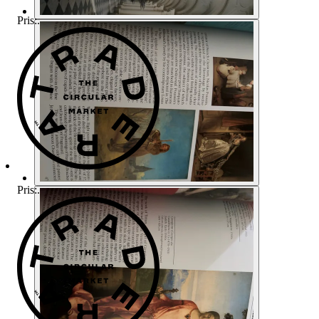
Pris:
.
Pris:
.