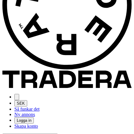
SEK
Så funkar det
Ny annons
Logga in
Skapa konto