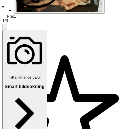
Pris:
.
1
/
9
martin_stockholm
Hitta liknande varor
Smart bildsökning