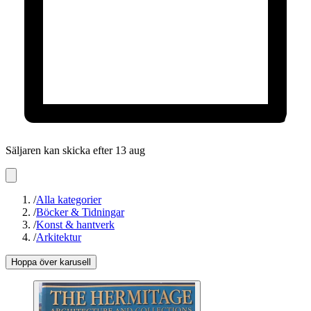
Säljaren kan skicka efter 13 aug
/
Alla kategorier
/
Böcker & Tidningar
/
Konst & hantverk
/
Arkitektur
Hoppa över karusell