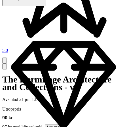
5.0
The Hermitage Architecture
and Collections - v
Avslutad
21 jun 13:06
Utropspris
90 kr
97 kr med köparskydd.