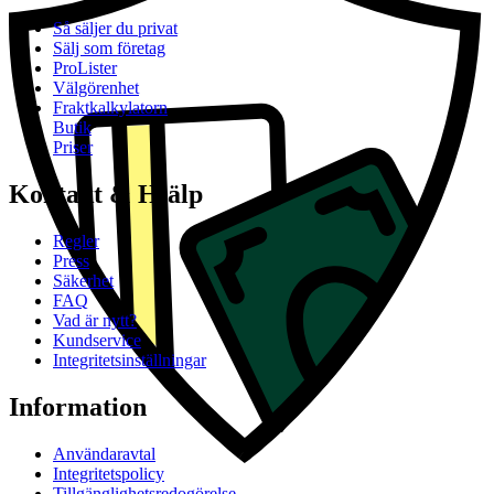
Så säljer du privat
Sälj som företag
ProLister
Välgörenhet
Fraktkalkylatorn
Butik
Priser
Kontakt & Hjälp
Regler
Press
Säkerhet
FAQ
Vad är nytt?
Kundservice
Integritetsinställningar
Information
Användaravtal
Integritetspolicy
Tillgänglighetsredogörelse