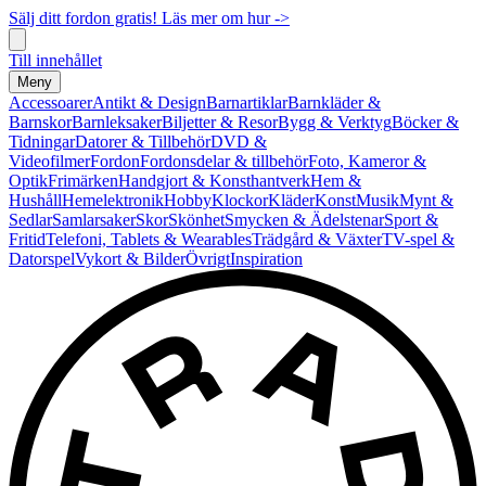
Sälj ditt fordon gratis! Läs mer om hur ->
Till innehållet
Meny
Accessoarer
Antikt & Design
Barnartiklar
Barnkläder &
Barnskor
Barnleksaker
Biljetter & Resor
Bygg & Verktyg
Böcker &
Tidningar
Datorer & Tillbehör
DVD &
Videofilmer
Fordon
Fordonsdelar & tillbehör
Foto, Kameror &
Optik
Frimärken
Handgjort & Konsthantverk
Hem &
Hushåll
Hemelektronik
Hobby
Klockor
Kläder
Konst
Musik
Mynt &
Sedlar
Samlarsaker
Skor
Skönhet
Smycken & Ädelstenar
Sport &
Fritid
Telefoni, Tablets & Wearables
Trädgård & Växter
TV-spel &
Datorspel
Vykort & Bilder
Övrigt
Inspiration