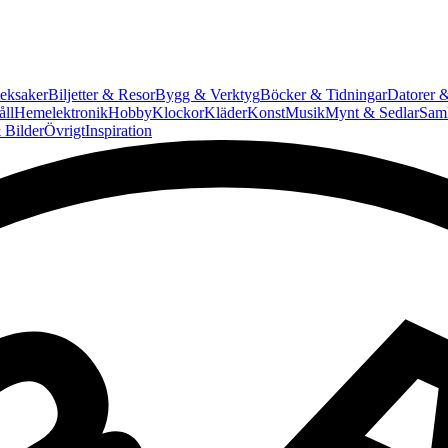
eksaker
Biljetter & Resor
Bygg & Verktyg
Böcker & Tidningar
Datorer &
ll
Hemelektronik
Hobby
Klockor
Kläder
Konst
Musik
Mynt & Sedlar
Saml
 Bilder
Övrigt
Inspiration