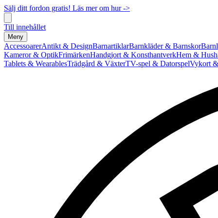
Sälj ditt fordon gratis! Läs mer om hur ->
Till innehållet
Meny
Accessoarer
Antikt & Design
Barnartiklar
Barnkläder & Barnskor
Barnl
Kameror & Optik
Frimärken
Handgjort & Konsthantverk
Hem & Hushå
Tablets & Wearables
Trädgård & Växter
TV-spel & Datorspel
Vykort &