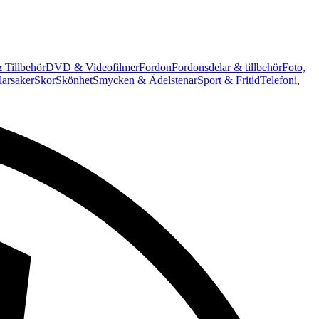
 Tillbehör
DVD & Videofilmer
Fordon
Fordonsdelar & tillbehör
Foto,
arsaker
Skor
Skönhet
Smycken & Ädelstenar
Sport & Fritid
Telefoni,