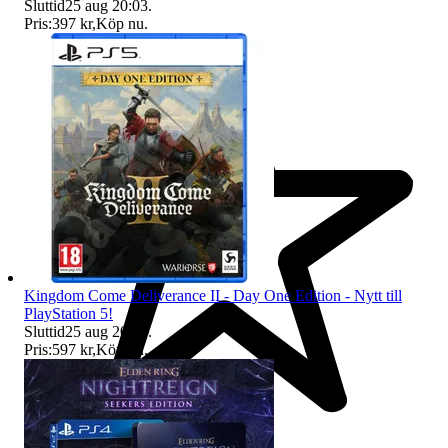
Sluttid
25 aug 20:03
.
Pris:
397 kr
,
Köp nu
.
Kingdom Come Deliverance II - Day One Edition - Nytt till
PlayStation 5!
Sluttid
25 aug 20:03
.
Pris:
597 kr
,
Köp nu
.