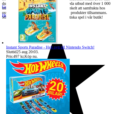
du handla tryggt hos oss. Utforska vårt breda utbud med över 1 000
Gamehallen
titlar som uppdateras varje vecka. Det är enkelt att samfrakta hos
oss, vilket gör det förmånligt att köpa flera produkter tillsammans.
Helsingborg
,
Sverige
Missa inte chansen att upptäcka fler fantastiska spel i vår butik!
Instant Sports Paradise - Helt nytt till Nintendo Switch!
Sluttid
25 aug 20:03
.
Pris:
497 kr
,
Köp nu
.