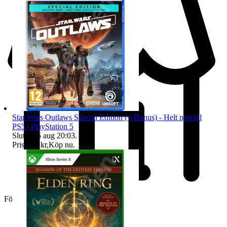
Star Wars Outlaws Special Edition (+ Bonus) - Helt nytt till
PS5 | PlayStation 5
Sluttid
25 aug 20:03
.
Pris:
397 kr
,
Köp nu
.
Företag