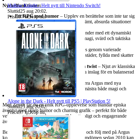
Nyckelfunktioner:
Hollow Knight - Helt nytt till Nintendo Switch!
Sluttid
25 aug 20:02
.
Ett RPG med humor
– Upplev en berättelse som inte tar sig
Pris:
397 kr
,
Köp nu
.
själv på för stort allvar, fylld med skämt, absurda situationer
och självironi.
Actionfyllda strider
– Ta dig an fiender med ett dynamiskt
realtidssystem där du kan använda magi, svärd och taktiska
rörelser för att överleva.
Utforska en rik fantasyvärld
– Res genom varierade
miljöer, från gamla ruiner till livliga städer, fyllda med skatter
och faror.
Nostalgisk känsla med en modern twist
– Njut av klassiska
RPG-mekanik blandat med moderna inslag för en balanserad
och engagerande spelupplevelse.
Utveckla din karaktär
– Uppgradera Argus med nya
färdigheter och utrustning för att bemästra både magi och
stridskonst.
Alone in the Dark - Helt nytt till PS5 | PlayStation 5!
Med
Zenith
får du en unik RPG-upplevelse som blandar episka
Sluttid
25 aug 20:02
.
äventyr med skarp humor och charmig grafik – perfekt för både
Pris:
497 kr
,
Köp nu
.
veteraner och nya spelare som vill ha ett roligt och engagerande
äventyr.
Beställ ditt exemplar idag hos Gamehallen och följ med på Argus
komiska resa! Med över 12 000 positiva omdömen sedan 2010 kan