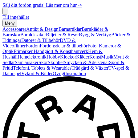
Sälj ditt fordon gratis! Läs mer om hur ->
Till innehållet
Meny
Accessoarer
Antikt & Design
Barnartiklar
Barnkläder &
Barnskor
Barnleksaker
Biljetter & Resor
Bygg & Verktyg
Böcker &
Tidningar
Datorer & Tillbehör
DVD &
Videofilmer
Fordon
Fordonsdelar & tillbehör
Foto, Kameror &
Optik
Frimärken
Handgjort & Konsthantverk
Hem &
Hushåll
Hemelektronik
Hobby
Klockor
Kläder
Konst
Musik
Mynt &
Sedlar
Samlarsaker
Skor
Skönhet
Smycken & Ädelstenar
Sport &
Fritid
Telefoni, Tablets & Wearables
Trädgård & Växter
TV-spel &
Datorspel
Vykort & Bilder
Övrigt
Inspiration