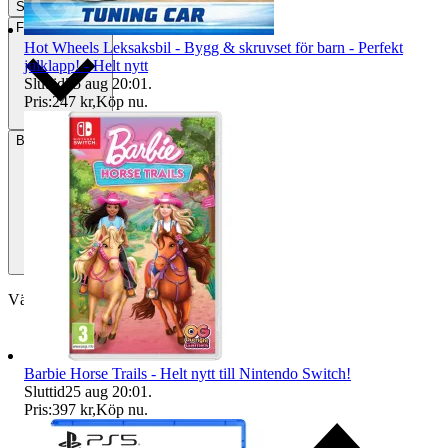
Slutade
26 maj 21:15
Frakt
Från 36 kr
Hot Wheels Leksaksbil - Bygg & skruvset för barn - Perfekt
julklapp! - Helt nytt
Sluttid
25 aug 20:01
.
Pris:
247 kr
,
Köp nu
.
Betalning
Via Tradera
Välj till köparskydd
Barbie Horse Trails - Helt nytt till Nintendo Switch!
Sluttid
25 aug 20:01
.
Pris:
397 kr
,
Köp nu
.