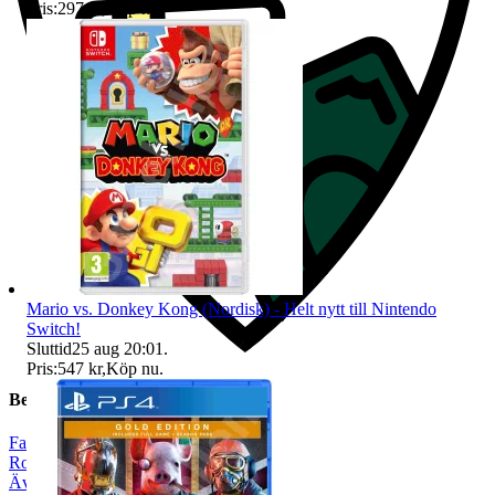
Pris:
297 kr
,
Köp nu
.
Mario vs. Donkey Kong (Nordisk) - Helt nytt till Nintendo
Switch!
Sluttid
25 aug 20:01
.
Pris:
547 kr
,
Köp nu
.
Beskrivning
Fantasy
|
Rollspel
|
Äventyr
|