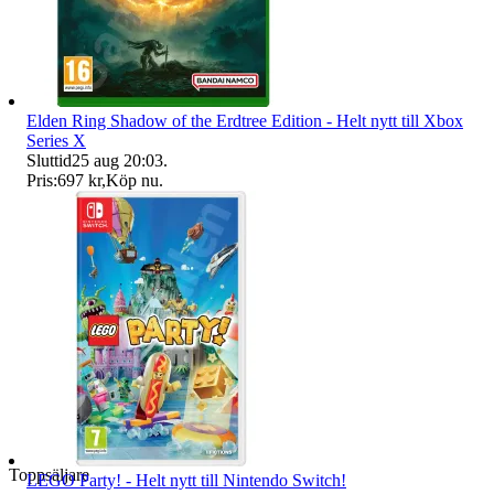
Elden Ring Shadow of the Erdtree Edition - Helt nytt till Xbox
Series X
Sluttid
25 aug 20:03
.
Pris:
697 kr
,
Köp nu
.
Toppsäljare
LEGO Party! - Helt nytt till Nintendo Switch!