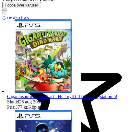
Hoppa över karusell
Gamehallen
Gigantosaurus Dino Kart - Helt nytt till PS5 | Playstation 5!
Sluttid
25 aug 20:01
.
Pris:
377 kr
,
Köp nu
.