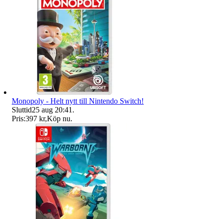
Monopoly - Helt nytt till Nintendo Switch!
Sluttid
25 aug 20:41
.
Pris:
397 kr
,
Köp nu
.