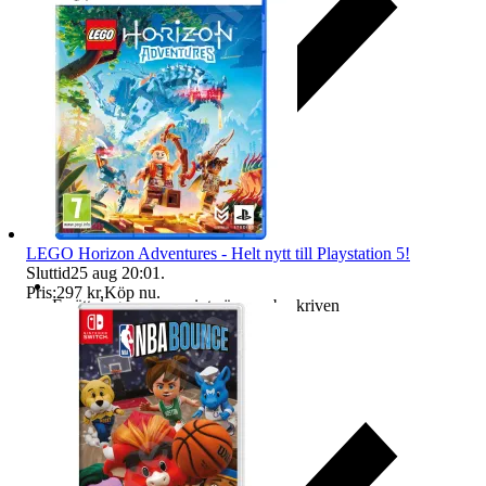
LEGO Horizon Adventures - Helt nytt till Playstation 5!
Sluttid
25 aug 20:01
.
Pris:
297 kr
,
Köp nu
.
Ersättning om varan inte är som beskriven