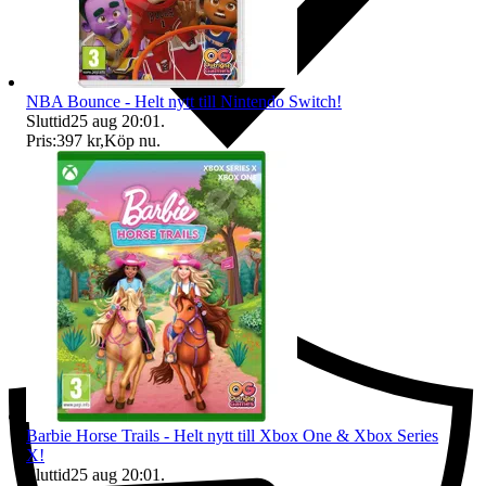
NBA Bounce - Helt nytt till Nintendo Switch!
Sluttid
25 aug 20:01
.
Pris:
397 kr
,
Köp nu
.
Ersättning om du inte får din vara
Barbie Horse Trails - Helt nytt till Xbox One & Xbox Series
X!
Sluttid
25 aug 20:01
.