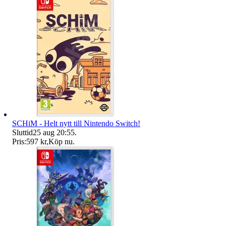
SCHiM - Helt nytt till Nintendo Switch!
Sluttid
25 aug 20:55
.
Pris:
597 kr
,
Köp nu
.