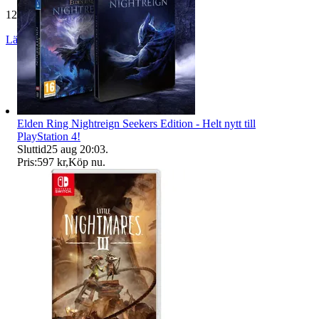
12 829 omdömen
Läs omdömen
Följ
Elden Ring Nightreign Seekers Edition - Helt nytt till
PlayStation 4!
Sluttid
25 aug 20:03
.
Pris:
597 kr
,
Köp nu
.