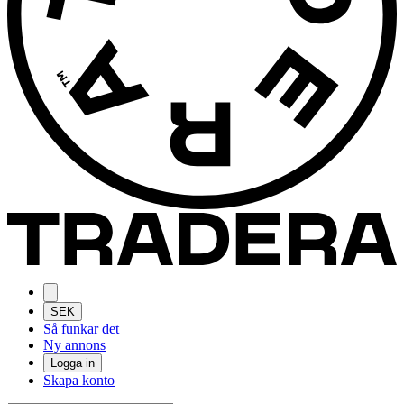
SEK
Så funkar det
Ny annons
Logga in
Skapa konto