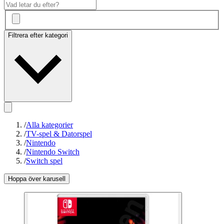
Filtrera efter kategori
/
Alla kategorier
/
TV-spel & Datorspel
/
Nintendo
/
Nintendo Switch
/
Switch spel
Hoppa över karusell