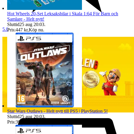
Hot Wheels 20-Set Leksaksbilar i Skala 1:64 För Barn och
Samlare - Helt nytt!
Sluttid
25 aug 20:03
.
5.0
Pris:
447 kr
,
Köp nu
.
Star Wars Outlaws - Helt nytt till PS5 | PlayStation 5!
Sluttid
25 aug 20:03
.
Pris:
397 kr
,
Köp nu
.