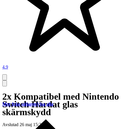
4.9
2x Kompatibel med Nintendo
Switch Härdat glas
Mer från säljaren
Visa alla
skärmskydd
Avslutad
26 maj 15:20