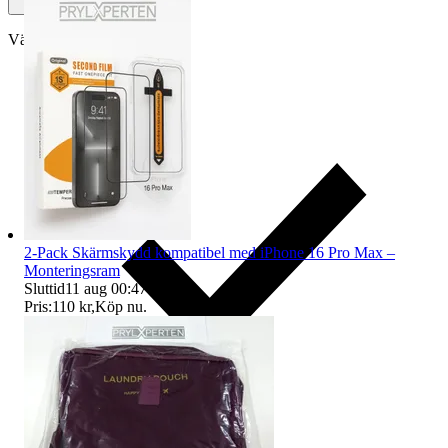
Välj till köparskydd
2-Pack Skärmskydd kompatibel med iPhone 16 Pro Max –
Monteringsram
Sluttid
11 aug 00:47
.
Pris:
110 kr
,
Köp nu
.