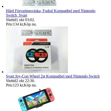
Hård Förvaringsväska, Fodral Kompatibel med Nintendo
Switch, Svart
Sluttid
1 okt 03:02
.
Pris:
134 kr
,
Köp nu
.
Svart Joy-Con Wheel 2st Kompatibel med Nintendo Switch
Sluttid
2 okt 22:36
.
Pris:
123 kr
,
Köp nu
.