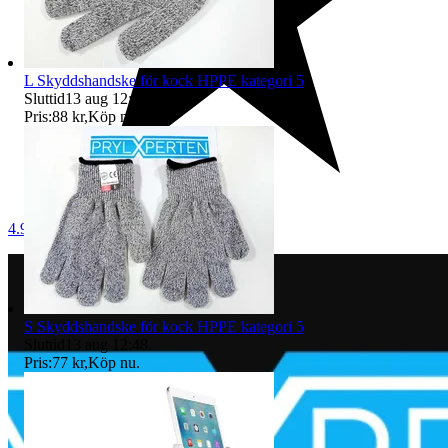
L Skyddshandske för kock HPPE kategori 5
Sluttid
13 aug 12:47
.
Pris:
88 kr
,
Köp nu
.
4.9
S Skyddshandske för kock HPPE kategori 5
Sluttid
13 aug 12:48
.
Pris:
77 kr
,
Köp nu
.