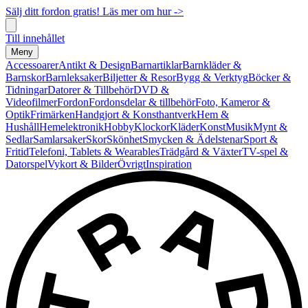
Sälj ditt fordon gratis! Läs mer om hur ->
Till innehållet
Meny
Accessoarer
Antikt & Design
Barnartiklar
Barnkläder &
Barnskor
Barnleksaker
Biljetter & Resor
Bygg & Verktyg
Böcker &
Tidningar
Datorer & Tillbehör
DVD &
Videofilmer
Fordon
Fordonsdelar & tillbehör
Foto, Kameror &
Optik
Frimärken
Handgjort & Konsthantverk
Hem &
Hushåll
Hemelektronik
Hobby
Klockor
Kläder
Konst
Musik
Mynt &
Sedlar
Samlarsaker
Skor
Skönhet
Smycken & Ädelstenar
Sport &
Fritid
Telefoni, Tablets & Wearables
Trädgård & Växter
TV-spel &
Datorspel
Vykort & Bilder
Övrigt
Inspiration