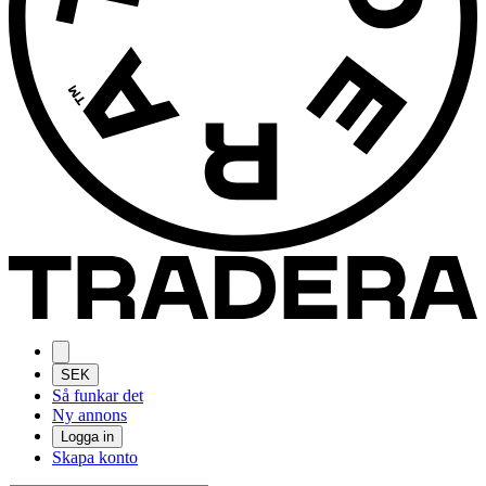
SEK
Så funkar det
Ny annons
Logga in
Skapa konto