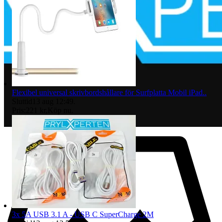
Flexibel universal skrivbordshållare för Surfplatta Mobil iPad..
Sluttid
13 aug 12:49
.
Pris:
221 kr
,
Köp nu
.
3x 5A USB 3.1 A - USB C SuperCharge 2M