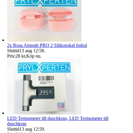
2x Rosa Airpods PRO 2 Silikonskal fodral
Sluttid
13 aug 12:58
.
Pris:
28 kr
,
Köp nu
.
LED Termometer till duschkran, LED Termometer till
duschkran
Sluttid
13 aug 12:59
.