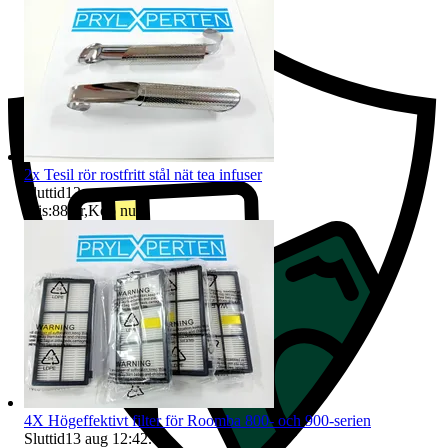
2x Tesil rör rostfritt stål nät tea infuser
Sluttid
13 aug 12:41
.
Pris:
88 kr
,
Köp nu
.
4X Högeffektivt filter för Roomba 800- och 900-serien
Sluttid
13 aug 12:42
.