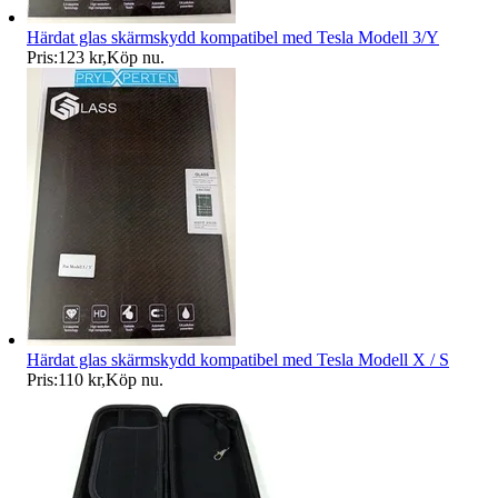
Härdat glas skärmskydd kompatibel med Tesla Modell 3/Y
Pris:
123 kr
,
Köp nu
.
Härdat glas skärmskydd kompatibel med Tesla Modell X / S
Pris:
110 kr
,
Köp nu
.