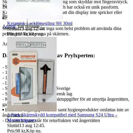
Skyddet har en speciell beläggning som skyddar mot fingeravtryck.
Visningar
75
Detta displayskydd till din Switch har också en unik passform.
Kanten på sidan av skyddet gör att din display inte spricker eller
Publicerad
27 mar 15:20
flisas sönder på kanten.
Keramisk Lackförsegling 9H 30ml
Anmäl
Sälj liknande
Med detta skydd är det inga som helst problem att använda dina
Sluttid
13 aug 12:44
.
pekfingrar för att svepa på skärmen.
Pris:
168 kr
,
Köp nu
.
Antal: 2st
Därför ska du handla av Prylxperten:
- Sen 2007 på marknaden.
- 12 månader garanti
- 14 dagar ångerrätt
- Låga priser
- Snabb leverans från lager i Sverige
- Svenskt bolag som följer svensk lag
- Kontakta oss via mina kontaktuppgifter för att utnyttja ångerrätten,
garanti
- Batterier, engångsprodukter samt hygienprodukter omfattas inte av
2-Pack Skärmskydd kompatibel med Samsung S24 Ultra –
ångerrätten
Monteringsram
- Du som köpare står för returfrakten vid ångerrätten
Sluttid
13 aug 12:45
.
Pris:
98 kr
,
Köp nu
.