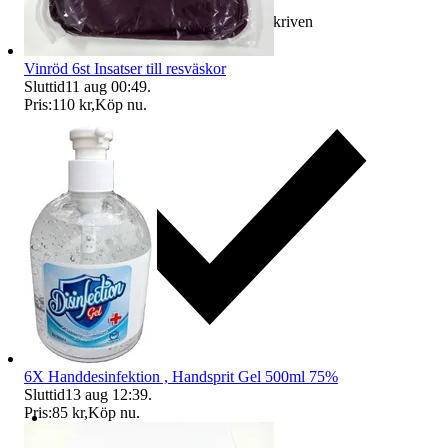
Ersättning om varan inte är som beskriven
Vinröd 6st Insatser till resväskor
Sluttid
11 aug 00:49
.
Pris:
110 kr
,
Köp nu
.
6X Handdesinfektion , Handsprit Gel 500ml 75%
Sluttid
13 aug 12:39
.
Pris:
85 kr
,
Köp nu
.
Ersättning om du inte får din vara