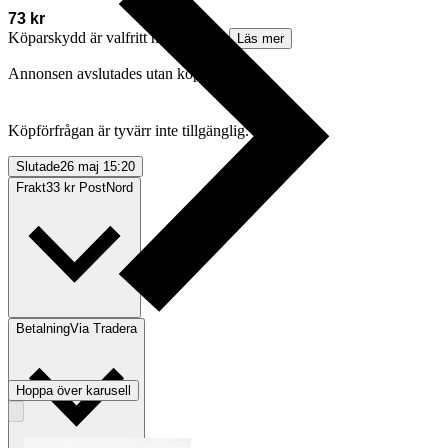
73 kr
Köparskydd är valfritt hos företag.
Läs mer
Annonsen avslutades utan köp
Köpförfrågan är tyvärr inte tillgänglig.
Slutade
26 maj 15:20
Frakt
33 kr PostNord
Betalning
Via Tradera
Hoppa över karusell