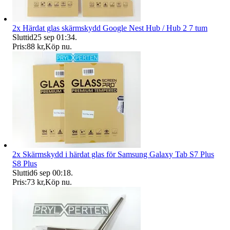
2x Härdat glas skärmskydd Google Nest Hub / Hub 2 7 tum
Sluttid
25 sep 01:34
.
Pris:
88 kr
,
Köp nu
.
2x Skärmskydd i härdat glas för Samsung Galaxy Tab S7 Plus
S8 Plus
Sluttid
6 sep 00:18
.
Pris:
73 kr
,
Köp nu
.