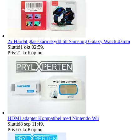
2x Härdat glas skärmskydd till Samsung Galaxy Watch 43mm
Sluttid
1 okt 02:59
.
Pris:
21 kr
,
Köp nu
.
HDMI-adapter Kompatibel med Nintendo Wii
Sluttid
8 sep 11:49
.
Pris:
65 kr
,
Köp nu
.