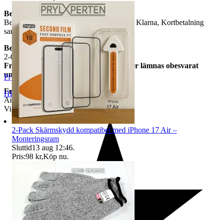
Betalning
Betalning sker via Tradera som möjlig gör Klarna, Kortbetalning
samt Swish.....
Beräknad leveranstid
2-6 arbetsdagar
Frågor om vi har skickat varan kommer lämnas obesvarat
under leveranstid.
Prylxperten
Frakt
HELSINGBORG
,
Sverige
Angiven i tradera annonsen
Vi har inte Samfrakt.
2-Pack Skärmskydd kompatibel med iPhone 17 Air –
Monteringsram
Sluttid
13 aug 12:46
.
Pris:
98 kr
,
Köp nu
.