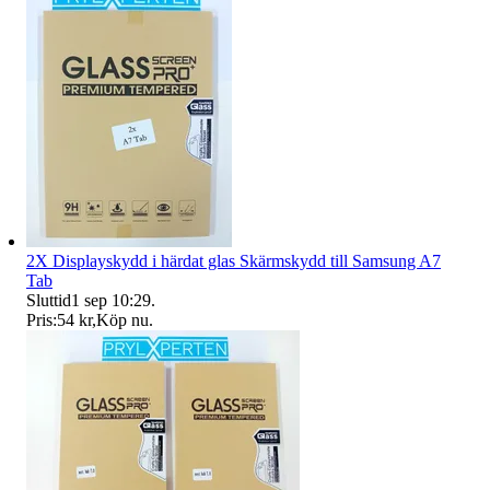
2X Displayskydd i härdat glas Skärmskydd till Samsung A7
Tab
Sluttid
1 sep 10:29
.
Pris:
54 kr
,
Köp nu
.