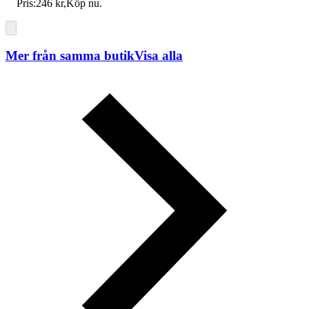
Pris:
246 kr
,
Köp nu
.
Mer från samma butik
Visa alla