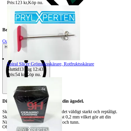
Pris:
123 kr
,
Köp nu
.
Beskrivning
Oanvänt
Helt ny och aldrig använd
Spiral Slicer Grönsaksskärare, Rotfruktsskärare
Sluttid
13 aug 12:43
.
Pris:
54 kr
,
Köp nu
.
Displayskydd i härdat glas till din ägodel.
Skyddet har klass 9H vilket gör det väldigt starkt och reptåligt.
Skyddet har en tjocklek på endast 0,2 mm vilket gör att din
Nintendo Switch håller sig smal och tunn.
Objektnr
723 811 062