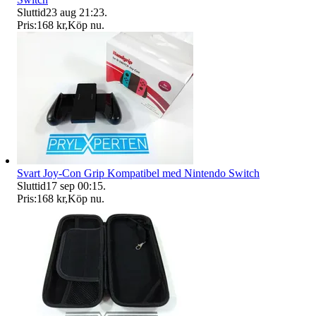
Sluttid
23 aug 21:23
.
Pris:
168 kr
,
Köp nu
.
Svart Joy-Con Grip Kompatibel med Nintendo Switch
Sluttid
17 sep 00:15
.
Pris:
168 kr
,
Köp nu
.