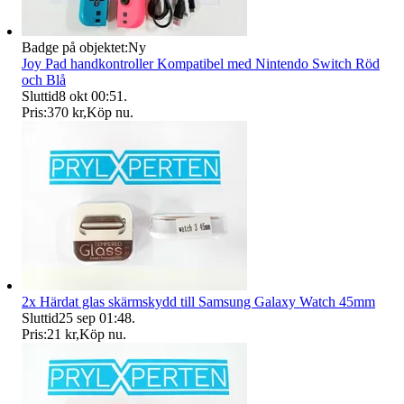
Badge på objektet:
Ny
Joy Pad handkontroller Kompatibel med Nintendo Switch Röd
och Blå
Sluttid
8 okt 00:51
.
Pris:
370 kr
,
Köp nu
.
2x Härdat glas skärmskydd till Samsung Galaxy Watch 45mm
Sluttid
25 sep 01:48
.
Pris:
21 kr
,
Köp nu
.