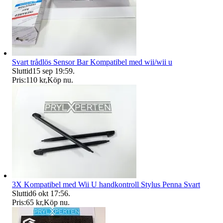
Svart trådlös Sensor Bar Kompatibel med wii/wii u
Sluttid
15 sep 19:59
.
Pris:
110 kr
,
Köp nu
.
3X Kompatibel med Wii U handkontroll Stylus Penna Svart
Sluttid
6 okt 17:56
.
Pris:
65 kr
,
Köp nu
.