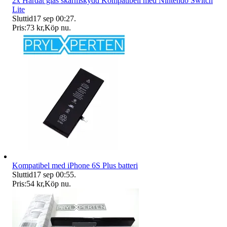
2x Härdat glas skärmskydd Kompatibell med Nintendo Switch
Lite
Sluttid
17 sep 00:27
.
Pris:
73 kr
,
Köp nu
.
Kompatibel med iPhone 6S Plus batteri
Sluttid
17 sep 00:55
.
Pris:
54 kr
,
Köp nu
.