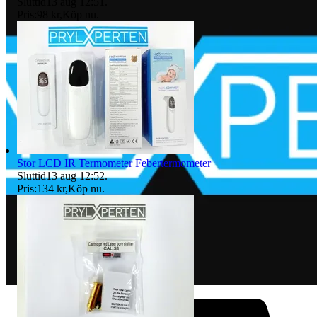
Sluttid
13 aug 12:51
.
Pris:
98 kr
,
Köp nu
.
Stor LCD IR Termometer Febertermometer
Sluttid
13 aug 12:52
.
Pris:
134 kr
,
Köp nu
.