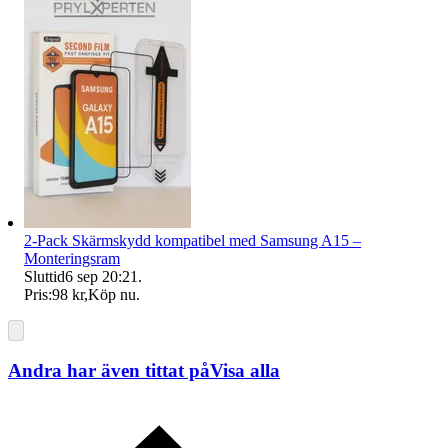
2-Pack Skärmskydd kompatibel med Samsung A15 –
Monteringsram
Sluttid
6 sep 20:21
.
Pris:
98 kr
,
Köp nu
.
Andra har även tittat på
Visa alla