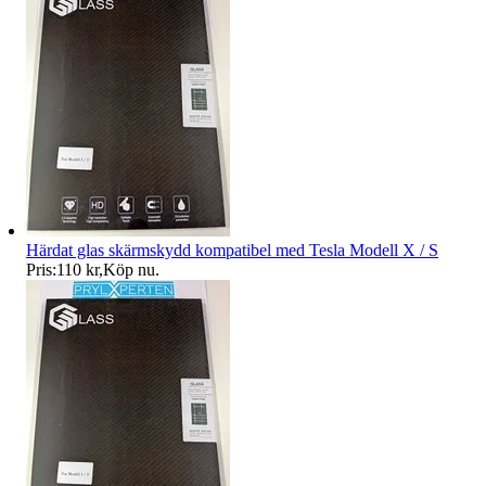
Härdat glas skärmskydd kompatibel med Tesla Modell X / S
Pris:
110 kr
,
Köp nu
.