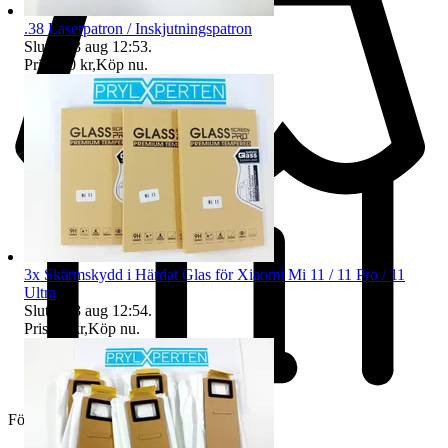
.38 Laserpatron / Inskjutningspatron
Sluttid
13 aug 12:53
.
Pris:
190 kr
,
Köp nu
.
3x Skärmskydd i Härdat Glas för Xiaomi Mi 11 / 11 Pro / 11
Ultra
Sluttid
13 aug 12:54
.
Pris:
32 kr
,
Köp nu
.
Företag