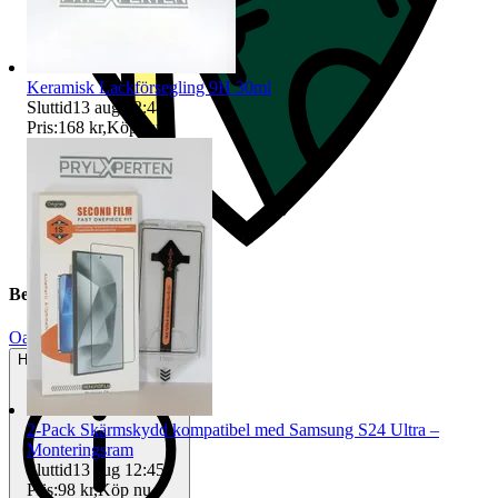
Keramisk Lackförsegling 9H 30ml
Sluttid
13 aug 12:44
.
Pris:
168 kr
,
Köp nu
.
Beskrivning
Oanvänt
Helt ny och aldrig använd
2-Pack Skärmskydd kompatibel med Samsung S24 Ultra –
Monteringsram
Sluttid
13 aug 12:45
.
Pris:
98 kr
,
Köp nu
.