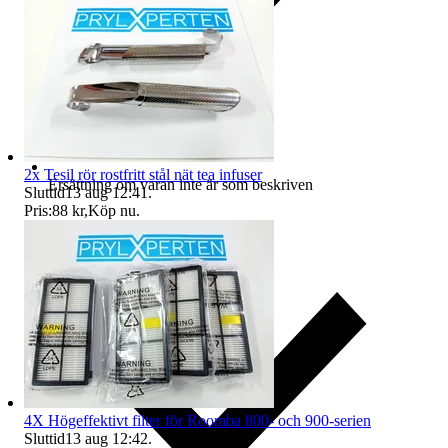
2x Tesil rör rostfritt stål nät tea infuser
Ersättning om varan inte är som beskriven
Sluttid
13 aug 12:41
.
Pris:
88 kr
,
Köp nu
.
4X Högeffektivt filter för Roomba 800- och 900-serien
Sluttid
13 aug 12:42
.