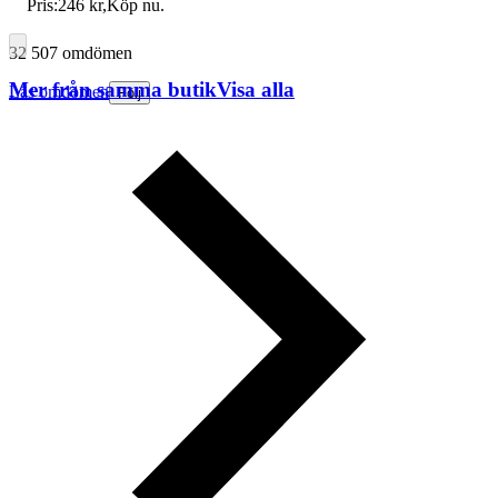
Pris:
246 kr
,
Köp nu
.
32 507 omdömen
Mer från samma butik
Visa alla
Läs omdömen
Följ