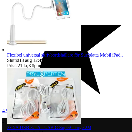
Flexibel universal skrivbordshållare för Surfplatta Mobil iPad..
Sluttid
13 aug 12:49
.
Pris:
221 kr
,
Köp nu
.
4.9
3x 5A USB 3.1 A - USB C SuperCharge 2M