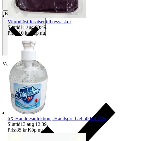
Betalning
Via Tradera
Vinröd 6st Insatser till resväskor
Sluttid
11 aug 00:49
.
Pris:
110 kr
,
Köp nu
.
Välj till köparskydd
6X Handdesinfektion , Handsprit Gel 500ml 75%
Sluttid
13 aug 12:39
.
Pris:
85 kr
,
Köp nu
.