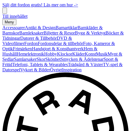
Sälj ditt fordon gratis! Läs mer om hur ->
Till innehållet
Meny
Accessoarer
Antikt & Design
Barnartiklar
Barnkläder &
Barnskor
Barnleksaker
Biljetter & Resor
Bygg & Verktyg
Böcker &
Tidningar
Datorer & Tillbehör
DVD &
Videofilmer
Fordon
Fordonsdelar & tillbehör
Foto, Kameror &
Optik
Frimärken
Handgjort & Konsthantverk
Hem &
Hushåll
Hemelektronik
Hobby
Klockor
Kläder
Konst
Musik
Mynt &
Sedlar
Samlarsaker
Skor
Skönhet
Smycken & Ädelstenar
Sport &
Fritid
Telefoni, Tablets & Wearables
Trädgård & Växter
TV-spel &
Datorspel
Vykort & Bilder
Övrigt
Inspiration