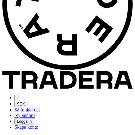
SEK
Så funkar det
Ny annons
Logga in
Skapa konto