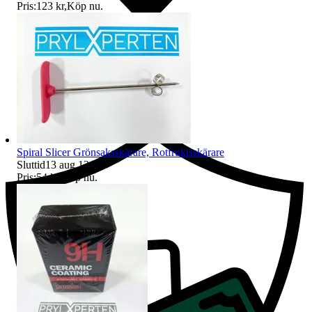
Pris:
123 kr
,
Köp nu
.
Ersättning om du inte får din vara
Spiral Slicer Grönsaksskärare, Rotfruktsskärare
Sluttid
13 aug 12:43
.
Pris:
54 kr
,
Köp nu
.