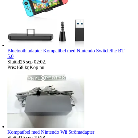
Bluetooth adapter Kompatibel med Nintendo Switch/lite BT
5.0
Sluttid
25 sep 02:02
.
Pris:
168 kr
,
Köp nu
.
Kompatibel med Nintendo Wii Strömadapter
Sluttid
15 sep 19:58
.