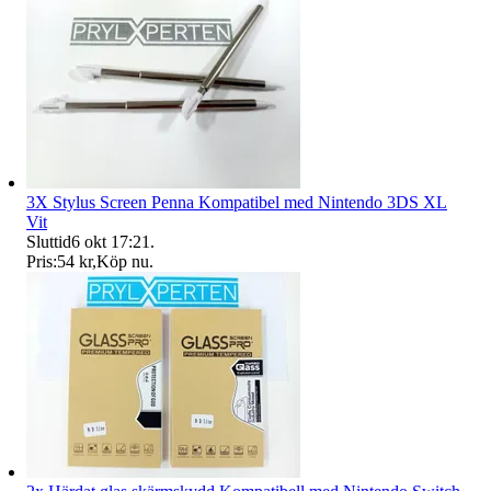
3X Stylus Screen Penna Kompatibel med Nintendo 3DS XL
Vit
Sluttid
6 okt 17:21
.
Pris:
54 kr
,
Köp nu
.