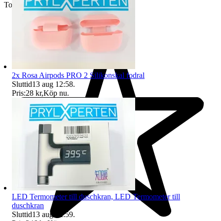
Toppsäljare
2x Rosa Airpods PRO 2 Silikonskal fodral
Sluttid
13 aug 12:58
.
Pris:
28 kr
,
Köp nu
.
LED Termometer till duschkran, LED Termometer till
duschkran
Sluttid
13 aug 12:59
.