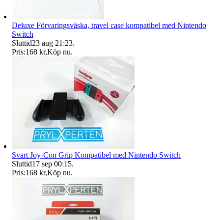
Deluxe Förvaringsväska, travel case kompatibel med Nintendo
Switch
Sluttid
23 aug 21:23
.
Pris:
168 kr
,
Köp nu
.
Svart Joy-Con Grip Kompatibel med Nintendo Switch
Sluttid
17 sep 00:15
.
Pris:
168 kr
,
Köp nu
.