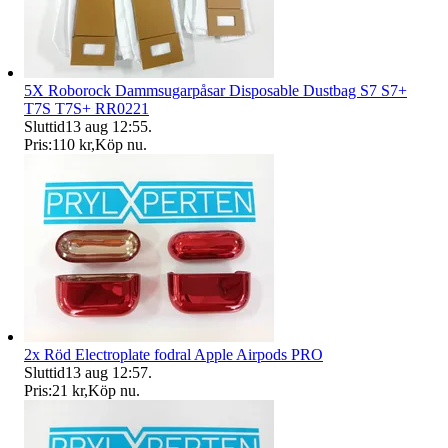
5X Roborock Dammsugarpåsar Disposable Dustbag S7 S7+
T7S T7S+ RR0221
Sluttid
13 aug 12:55
.
Pris:
110 kr
,
Köp nu
.
2x Röd Electroplate fodral Apple Airpods PRO
Sluttid
13 aug 12:57
.
Pris:
21 kr
,
Köp nu
.