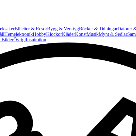
eksaker
Biljetter & Resor
Bygg & Verktyg
Böcker & Tidningar
Datorer &
ll
Hemelektronik
Hobby
Klockor
Kläder
Konst
Musik
Mynt & Sedlar
Saml
 Bilder
Övrigt
Inspiration