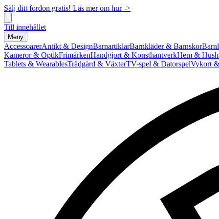
Sälj ditt fordon gratis! Läs mer om hur ->
Till innehållet
Meny
Accessoarer
Antikt & Design
Barnartiklar
Barnkläder & Barnskor
Barnl
Kameror & Optik
Frimärken
Handgjort & Konsthantverk
Hem & Hushå
Tablets & Wearables
Trädgård & Växter
TV-spel & Datorspel
Vykort &