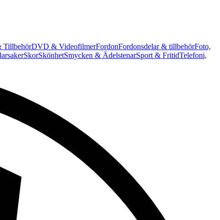
 Tillbehör
DVD & Videofilmer
Fordon
Fordonsdelar & tillbehör
Foto,
arsaker
Skor
Skönhet
Smycken & Ädelstenar
Sport & Fritid
Telefoni,