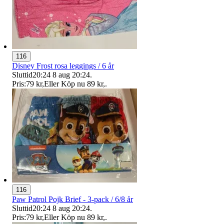
116
Disney Frost rosa leggings / 6 år
Sluttid
20:24
8 aug 20:24
.
Pris:
79 kr
,
Eller Köp nu
89 kr
,
.
116
Paw Patrol Pojk Brief - 3-pack / 6/8 år
Sluttid
20:24
8 aug 20:24
.
Pris:
79 kr
,
Eller Köp nu
89 kr
,
.