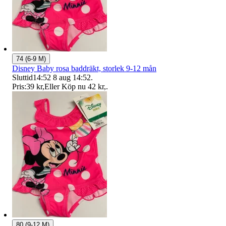
74 (6-9 M)
Disney Baby rosa baddräkt, storlek 9-12 mån
Sluttid
14:52
8 aug 14:52
.
Pris:
39 kr
,
Eller Köp nu
42 kr
,
.
80 (9-12 M)