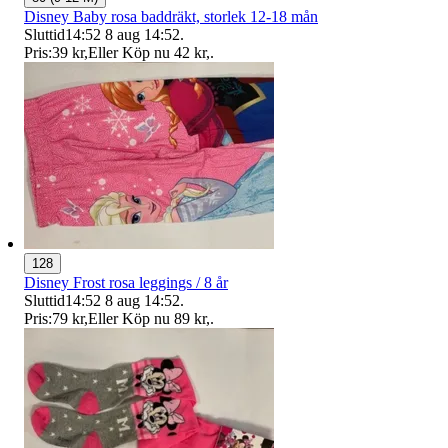
Disney Baby rosa baddräkt, storlek 12-18 mån
Sluttid
14:52
8 aug 14:52
.
Pris:
39 kr
,
Eller Köp nu
42 kr
,
.
128
Disney Frost rosa leggings / 8 år
Sluttid
14:52
8 aug 14:52
.
Pris:
79 kr
,
Eller Köp nu
89 kr
,
.