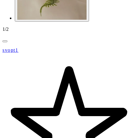
1
/
2
svopt1