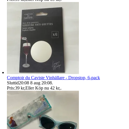
Comptoir du Caviste Vinhällare - Dropstop, 6-pack
Sluttid
20:08
8 aug 20:08
.
Pris:
39 kr
,
Eller Köp nu
42 kr
,
.