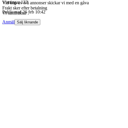
Visningar
123
Vid köp av två annonser skickar vi med en gåva
Frakt sker efter betalning
Publicerad
26 feb 10:42
Vi samfraktar .
Anmäl
Sälj liknande