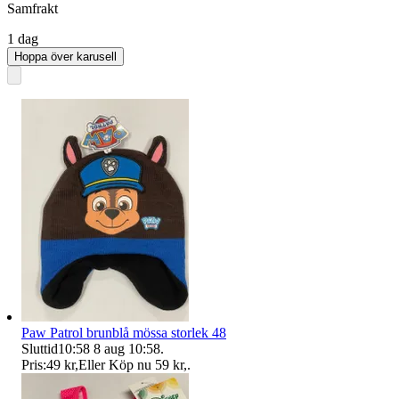
Samfrakt
1 dag
Hoppa över karusell
Paw Patrol brunblå mössa storlek 48
Sluttid
10:58
8 aug 10:58
.
Pris:
49 kr
,
Eller Köp nu
59 kr
,
.