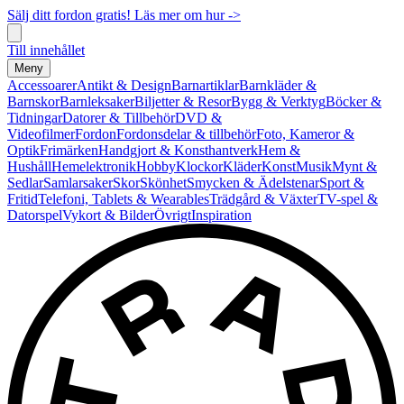
Sälj ditt fordon gratis! Läs mer om hur ->
Till innehållet
Meny
Accessoarer
Antikt & Design
Barnartiklar
Barnkläder &
Barnskor
Barnleksaker
Biljetter & Resor
Bygg & Verktyg
Böcker &
Tidningar
Datorer & Tillbehör
DVD &
Videofilmer
Fordon
Fordonsdelar & tillbehör
Foto, Kameror &
Optik
Frimärken
Handgjort & Konsthantverk
Hem &
Hushåll
Hemelektronik
Hobby
Klockor
Kläder
Konst
Musik
Mynt &
Sedlar
Samlarsaker
Skor
Skönhet
Smycken & Ädelstenar
Sport &
Fritid
Telefoni, Tablets & Wearables
Trädgård & Växter
TV-spel &
Datorspel
Vykort & Bilder
Övrigt
Inspiration