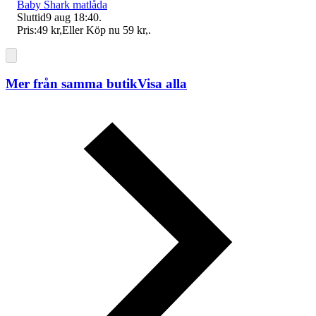
Baby Shark matlåda
Sluttid
9 aug 18:40
.
Pris:
49 kr
,
Eller Köp nu
59 kr
,
.
Mer från samma butik
Visa alla