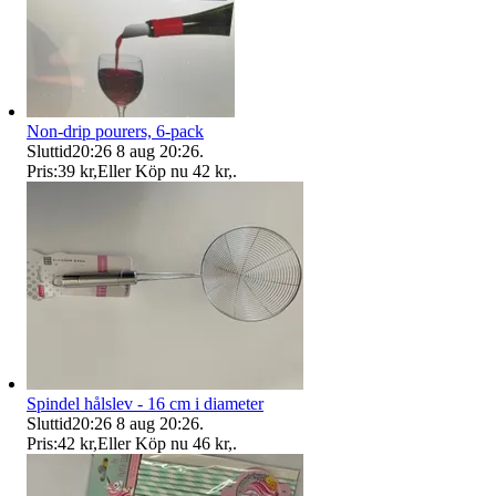
Non-drip pourers, 6-pack
Sluttid
20:26
8 aug 20:26
.
Pris:
39 kr
,
Eller Köp nu
42 kr
,
.
Spindel hålslev - 16 cm i diameter
Sluttid
20:26
8 aug 20:26
.
Pris:
42 kr
,
Eller Köp nu
46 kr
,
.