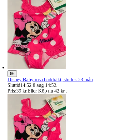
86
Disney Baby rosa baddräkt, storlek 23 mån
Sluttid
14:52
8 aug 14:52
.
Pris:
39 kr
,
Eller Köp nu
42 kr
,
.