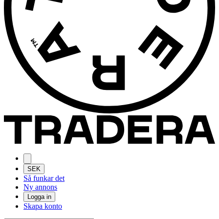
SEK
Så funkar det
Ny annons
Logga in
Skapa konto