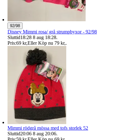
92/98
Disney Mimmi rosa/ grå strumpbyxor - 92/98
Sluttid
18:28
8 aug 18:28
.
Pris:
69 kr
,
Eller Köp nu
79 kr
,
.
Mimmi rödgrå mössa med tofs storlek 52
Sluttid
20:06
8 aug 20:06
.
Pris:
59 kr
,
Eller Köp nu
69 kr
,
.