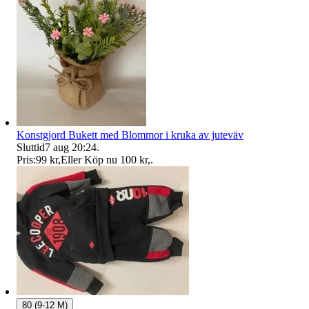
Konstgjord Bukett med Blommor i kruka av juteväv
Sluttid
7 aug 20:24
.
Pris:
99 kr
,
Eller Köp nu
100 kr
,
.
80 (9-12 M)