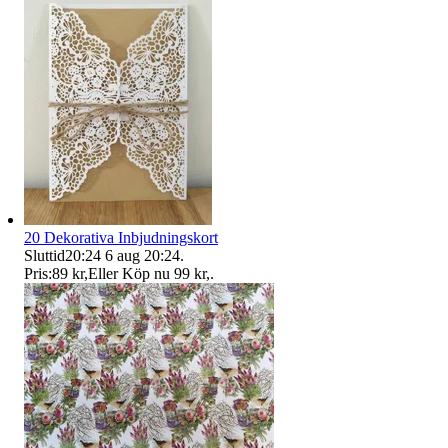
20 Dekorativa Inbjudningskort
Sluttid
20:24
6 aug 20:24
.
Pris:
89 kr
,
Eller Köp nu
99 kr
,
.