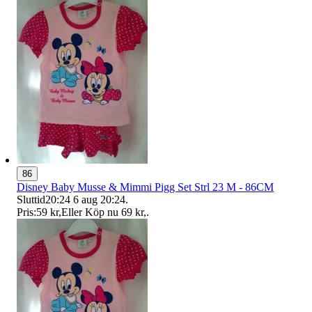
86
Disney Baby Musse & Mimmi Pigg Set Strl 23 M - 86CM
Sluttid
20:24
6 aug 20:24
.
Pris:
59 kr
,
Eller Köp nu
69 kr
,
.