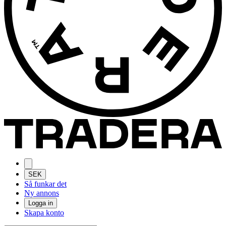
SEK
Så funkar det
Ny annons
Logga in
Skapa konto