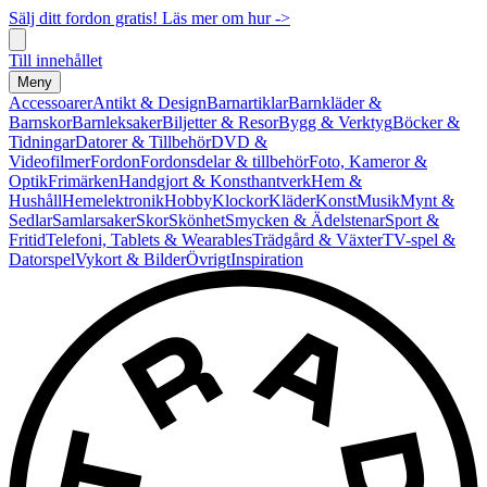
Sälj ditt fordon gratis! Läs mer om hur ->
Till innehållet
Meny
Accessoarer
Antikt & Design
Barnartiklar
Barnkläder &
Barnskor
Barnleksaker
Biljetter & Resor
Bygg & Verktyg
Böcker &
Tidningar
Datorer & Tillbehör
DVD &
Videofilmer
Fordon
Fordonsdelar & tillbehör
Foto, Kameror &
Optik
Frimärken
Handgjort & Konsthantverk
Hem &
Hushåll
Hemelektronik
Hobby
Klockor
Kläder
Konst
Musik
Mynt &
Sedlar
Samlarsaker
Skor
Skönhet
Smycken & Ädelstenar
Sport &
Fritid
Telefoni, Tablets & Wearables
Trädgård & Växter
TV-spel &
Datorspel
Vykort & Bilder
Övrigt
Inspiration