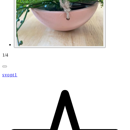
1
/
4
svopt1