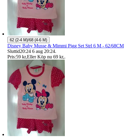
62 (2-4 M)/68 (4-6 M)
Disney Baby Musse & Mimmi Pigg Set Strl 6 M - 62/68CM
Sluttid
20:24
6 aug 20:24
.
Pris:
59 kr
,
Eller Köp nu
69 kr
,
.