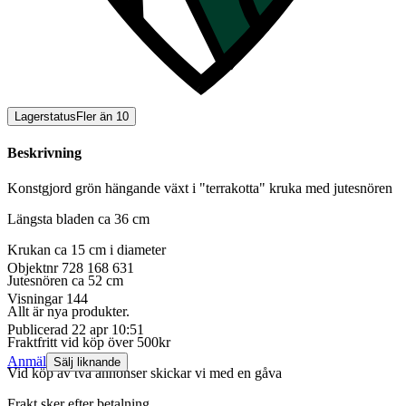
Lagerstatus
Fler än 10
Beskrivning
Konstgjord grön hängande växt i "terrakotta" kruka med jutesnören
Längsta bladen ca 36 cm
Krukan ca 15 cm i diameter
Objektnr
728 168 631
Jutesnören ca 52 cm
Visningar
144
Allt är nya produkter.
Publicerad
22 apr 10:51
Fraktfritt vid köp över 500kr
Anmäl
Sälj liknande
Vid köp av två annonser skickar vi med en gåva
Frakt sker efter betalning