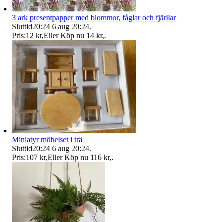
3 ark presentpapper med blommor, fåglar och fjärilar
Sluttid
20:24
6 aug 20:24
.
Pris:
12 kr
,
Eller Köp nu
14 kr
,
.
Miniatyr möbelset i trä
Sluttid
20:24
6 aug 20:24
.
Pris:
107 kr
,
Eller Köp nu
116 kr
,
.