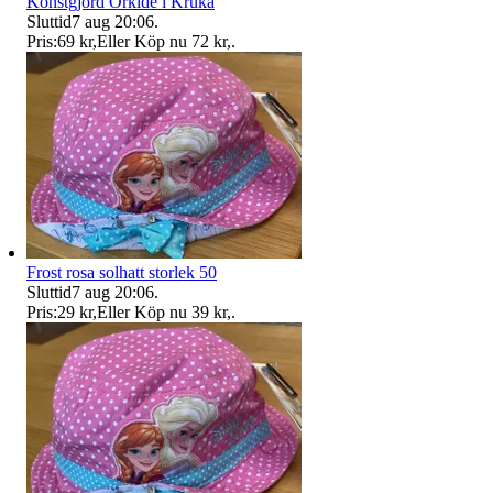
Konstgjord Orkidé i Kruka
Sluttid
7 aug 20:06
.
Pris:
69 kr
,
Eller Köp nu
72 kr
,
.
Frost rosa solhatt storlek 50
Sluttid
7 aug 20:06
.
Pris:
29 kr
,
Eller Köp nu
39 kr
,
.