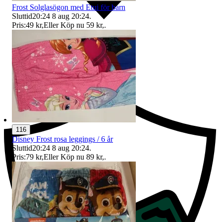
Frost Solglasögon med Etui för barn
Sluttid
20:24
8 aug 20:24
.
Pris:
49 kr
,
Eller Köp nu
59 kr
,
.
Ersättning om du inte får din vara
116
Disney Frost rosa leggings / 6 år
Sluttid
20:24
8 aug 20:24
.
Pris:
79 kr
,
Eller Köp nu
89 kr
,
.