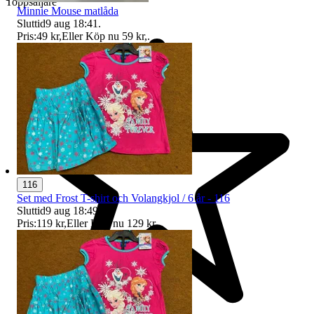
Toppsäljare
Minnie Mouse matlåda
Sluttid
9 aug 18:41
.
Pris:
49 kr
,
Eller Köp nu
59 kr
,
.
116
Set med Frost T-shirt och Volangkjol / 6 år - 116
Sluttid
9 aug 18:49
.
Pris:
119 kr
,
Eller Köp nu
129 kr
,
.