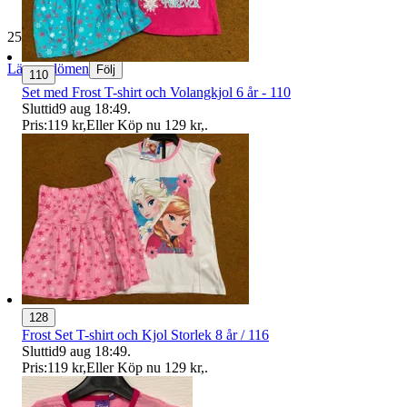
25 824 omdömen
Läs omdömen
Följ
110
Set med Frost T-shirt och Volangkjol 6 år - 110
Sluttid
9 aug 18:49
.
Pris:
119 kr
,
Eller Köp nu
129 kr
,
.
128
Frost Set T-shirt och Kjol Storlek 8 år / 116
Sluttid
9 aug 18:49
.
Pris:
119 kr
,
Eller Köp nu
129 kr
,
.