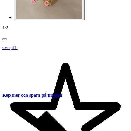
1
/
2
svopt1
Köp mer och spara på frakten