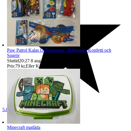
Paw Patrol Kalas Dekorationer / Ballonger, Konfetti och
Sugrör
Sluttid
20:27
8 aug 20:27
.
Pris:
79 kr
,
Eller Köp nu
85 kr
,
.
5.0
Minecraft matlåda