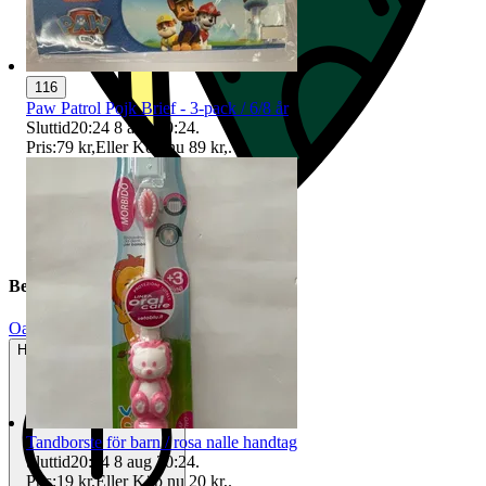
116
Paw Patrol Pojk Brief - 3-pack / 6/8 år
Sluttid
20:24
8 aug 20:24
.
Pris:
79 kr
,
Eller Köp nu
89 kr
,
.
Beskrivning
Oanvänt
Helt ny och aldrig använd
Tandborste för barn / rosa nalle handtag
Sluttid
20:24
8 aug 20:24
.
Pris:
19 kr
,
Eller Köp nu
20 kr
,
.