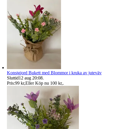
Konstgjord Bukett med Blommor i kruka av juteväv
Sluttid
12 aug 20:08
.
Pris:
99 kr
,
Eller Köp nu
100 kr
,
.