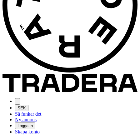
SEK
Så funkar det
Ny annons
Logga in
Skapa konto