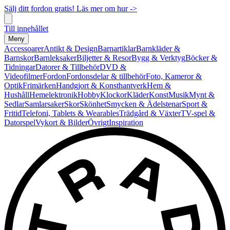
Sälj ditt fordon gratis! Läs mer om hur ->
Till innehållet
Meny
Accessoarer
Antikt & Design
Barnartiklar
Barnkläder &
Barnskor
Barnleksaker
Biljetter & Resor
Bygg & Verktyg
Böcker &
Tidningar
Datorer & Tillbehör
DVD &
Videofilmer
Fordon
Fordonsdelar & tillbehör
Foto, Kameror &
Optik
Frimärken
Handgjort & Konsthantverk
Hem &
Hushåll
Hemelektronik
Hobby
Klockor
Kläder
Konst
Musik
Mynt &
Sedlar
Samlarsaker
Skor
Skönhet
Smycken & Ädelstenar
Sport &
Fritid
Telefoni, Tablets & Wearables
Trädgård & Växter
TV-spel &
Datorspel
Vykort & Bilder
Övrigt
Inspiration