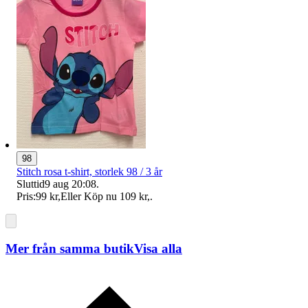
98
Stitch rosa t-shirt, storlek 98 / 3 år
Sluttid
9 aug 20:08
.
Pris:
99 kr
,
Eller Köp nu
109 kr
,
.
Mer från samma butik
Visa alla