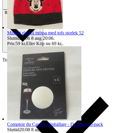
Betalning
Via Tradera
Mimmi rödgrå mössa med tofs storlek 52
Sluttid
20:06
8 aug 20:06
.
Pris:
59 kr
,
Eller Köp nu
69 kr
,
.
Traderas köparskydd
Comptoir du Caviste Vinhällare - Dropstop, 6-pack
Sluttid
20:08
8 aug 20:08
.