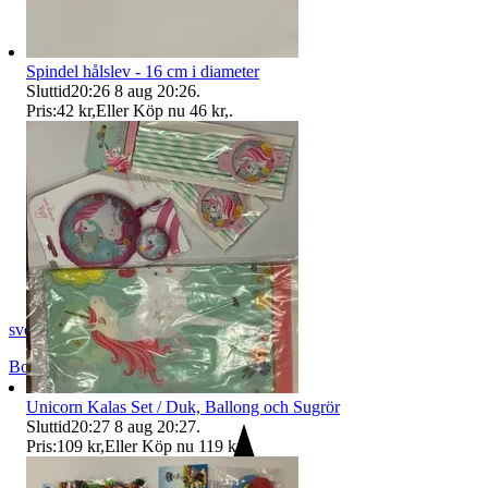
Spindel hålslev - 16 cm i diameter
Sluttid
20:26
8 aug 20:26
.
Pris:
42 kr
,
Eller Köp nu
46 kr
,
.
svopt1
Borås
,
Sverige
Unicorn Kalas Set / Duk, Ballong och Sugrör
Sluttid
20:27
8 aug 20:27
.
Pris:
109 kr
,
Eller Köp nu
119 kr
,
.