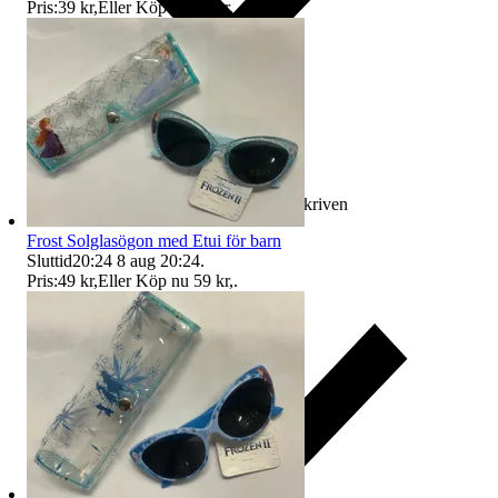
Pris:
39 kr
,
Eller Köp nu
42 kr
,
.
Ersättning om varan inte är som beskriven
Frost Solglasögon med Etui för barn
Sluttid
20:24
8 aug 20:24
.
Pris:
49 kr
,
Eller Köp nu
59 kr
,
.