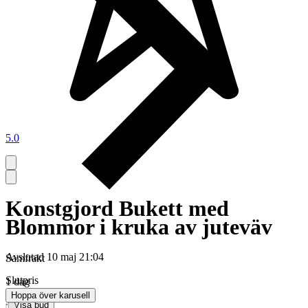
5.0
Konstgjord Bukett med
Blommor i kruka av juteväv
Avslutad
10 maj 21:04
Samfrakt
Slutpris
1 dag
Hoppa över karusell
∙
Visa bud