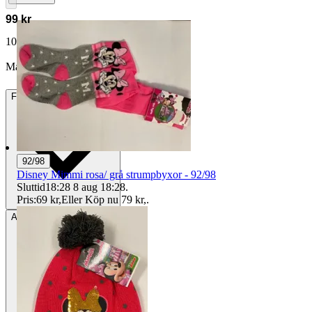
99 kr
106 kr med köparskydd.
Läs mer
Mahsa95 vann auktionen
Frakt
44 kr Annat fraktsätt
92/98
Disney Mimmi rosa/ grå strumpbyxor - 92/98
Sluttid
18:28
8 aug 18:28
.
Pris:
69 kr
,
Eller Köp nu
79 kr
,
.
Avhämtning
Borås, Sverige