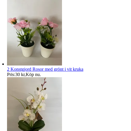
2 Konstgjord Rosor med grönt i vit kruka
Pris:
30 kr
,
Köp nu
.