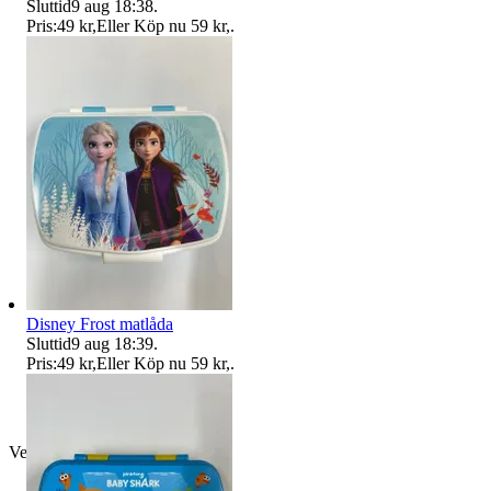
Sluttid
9 aug 18:38
.
Pris:
49 kr
,
Eller Köp nu
59 kr
,
.
Disney Frost matlåda
Sluttid
9 aug 18:39
.
Pris:
49 kr
,
Eller Köp nu
59 kr
,
.
Verifierad