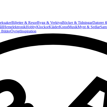
eksaker
Biljetter & Resor
Bygg & Verktyg
Böcker & Tidningar
Datorer &
ll
Hemelektronik
Hobby
Klockor
Kläder
Konst
Musik
Mynt & Sedlar
Saml
 Bilder
Övrigt
Inspiration