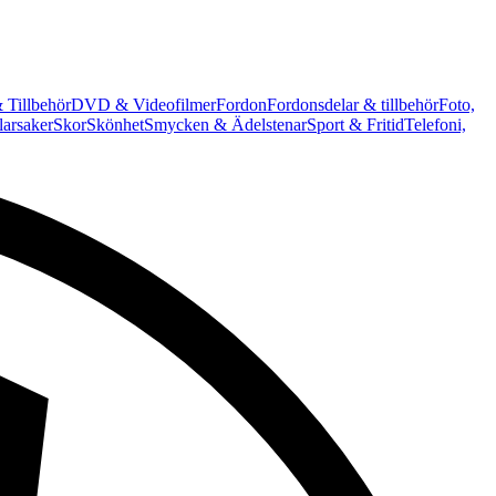
 Tillbehör
DVD & Videofilmer
Fordon
Fordonsdelar & tillbehör
Foto,
arsaker
Skor
Skönhet
Smycken & Ädelstenar
Sport & Fritid
Telefoni,