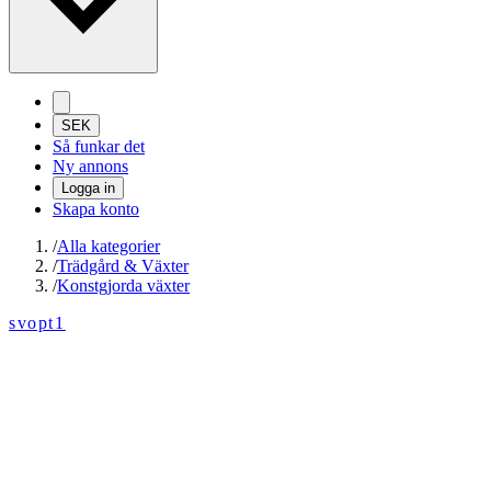
SEK
Så funkar det
Ny annons
Logga in
Skapa konto
/
Alla kategorier
/
Trädgård & Växter
/
Konstgjorda växter
svopt1