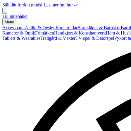
Sälj ditt fordon gratis! Läs mer om hur ->
Till innehållet
Meny
Accessoarer
Antikt & Design
Barnartiklar
Barnkläder & Barnskor
Barnl
Kameror & Optik
Frimärken
Handgjort & Konsthantverk
Hem & Hushå
Tablets & Wearables
Trädgård & Växter
TV-spel & Datorspel
Vykort &