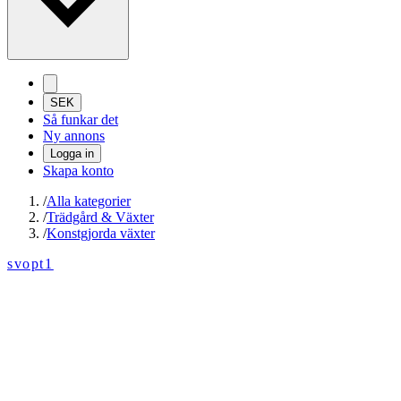
SEK
Så funkar det
Ny annons
Logga in
Skapa konto
/
Alla kategorier
/
Trädgård & Växter
/
Konstgjorda växter
svopt1