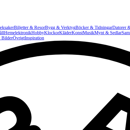
eksaker
Biljetter & Resor
Bygg & Verktyg
Böcker & Tidningar
Datorer &
ll
Hemelektronik
Hobby
Klockor
Kläder
Konst
Musik
Mynt & Sedlar
Saml
 Bilder
Övrigt
Inspiration