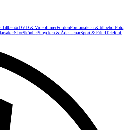
 Tillbehör
DVD & Videofilmer
Fordon
Fordonsdelar & tillbehör
Foto,
arsaker
Skor
Skönhet
Smycken & Ädelstenar
Sport & Fritid
Telefoni,