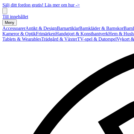
Sälj ditt fordon gratis! Läs mer om hur ->
Till innehållet
Meny
Accessoarer
Antikt & Design
Barnartiklar
Barnkläder & Barnskor
Barnl
Kameror & Optik
Frimärken
Handgjort & Konsthantverk
Hem & Hushå
Tablets & Wearables
Trädgård & Växter
TV-spel & Datorspel
Vykort &