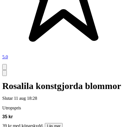
5.0
Rosalila konstgjorda blommor
Slutar
11 aug 18:28
Utropspris
35 kr
39 kr med köparskydd.
Läs mer