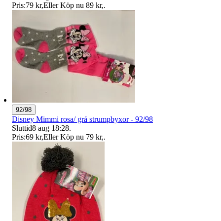
Pris:
79 kr
,
Eller Köp nu
89 kr
,
.
92/98
Disney Mimmi rosa/ grå strumpbyxor - 92/98
Sluttid
8 aug 18:28
.
Pris:
69 kr
,
Eller Köp nu
79 kr
,
.