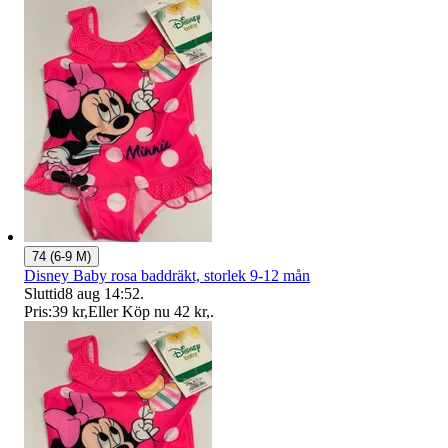
74 (6-9 M)
Disney Baby rosa baddräkt, storlek 9-12 mån
Sluttid
8 aug 14:52
.
Pris:
39 kr
,
Eller Köp nu
42 kr
,
.