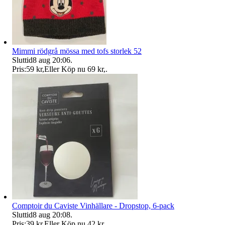
Mimmi rödgrå mössa med tofs storlek 52
Sluttid
8 aug 20:06
.
Pris:
59 kr
,
Eller Köp nu
69 kr
,
.
Comptoir du Caviste Vinhällare - Dropstop, 6-pack
Sluttid
8 aug 20:08
.
Pris:
39 kr
,
Eller Köp nu
42 kr
,
.