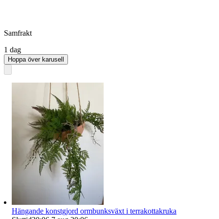
Samfrakt
1 dag
Hoppa över karusell
Hängande konstgjord ormbunksväxt i terrakottakruka