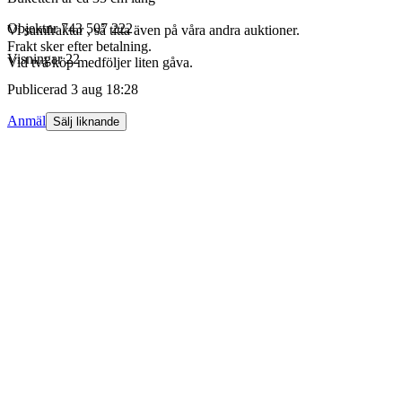
Objektnr
743 507 222
Vi samfraktar , så titta även på våra andra auktioner.
Frakt sker efter betalning.
Visningar
22
Vid två köp medföljer liten gåva.
Publicerad
3 aug 18:28
Anmäl
Sälj liknande