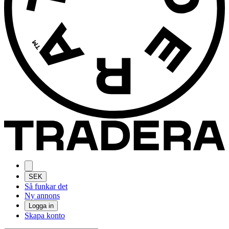
SEK
Så funkar det
Ny annons
Logga in
Skapa konto