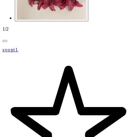
1
/
2
svopt1