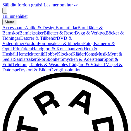
Sälj ditt fordon gratis! Läs mer om hur ->
Till innehållet
Meny
Accessoarer
Antikt & Design
Barnartiklar
Barnkläder &
Barnskor
Barnleksaker
Biljetter & Resor
Bygg & Verktyg
Böcker &
Tidningar
Datorer & Tillbehör
DVD &
Videofilmer
Fordon
Fordonsdelar & tillbehör
Foto, Kameror &
Optik
Frimärken
Handgjort & Konsthantverk
Hem &
Hushåll
Hemelektronik
Hobby
Klockor
Kläder
Konst
Musik
Mynt &
Sedlar
Samlarsaker
Skor
Skönhet
Smycken & Ädelstenar
Sport &
Fritid
Telefoni, Tablets & Wearables
Trädgård & Växter
TV-spel &
Datorspel
Vykort & Bilder
Övrigt
Inspiration