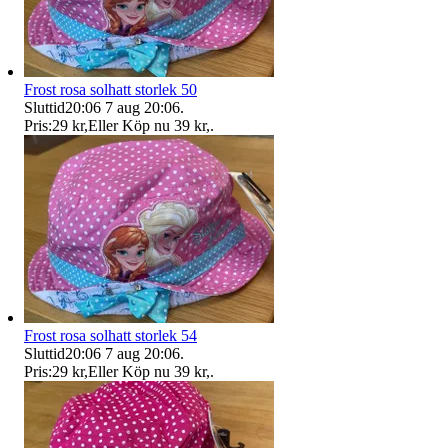
Frost rosa solhatt storlek 50
Sluttid
20:06
7 aug 20:06
.
Pris:
29 kr
,
Eller Köp nu
39 kr
,
.
Frost rosa solhatt storlek 54
Sluttid
20:06
7 aug 20:06
.
Pris:
29 kr
,
Eller Köp nu
39 kr
,
.