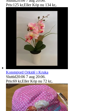
Sluttid
20:06
7 aug 20:06
.
Pris:
125 kr
,
Eller Köp nu
134 kr
,
.
Konstgjord Orkidé i Kruka
Sluttid
20:06
7 aug 20:06
.
Pris:
69 kr
,
Eller Köp nu
72 kr
,
.