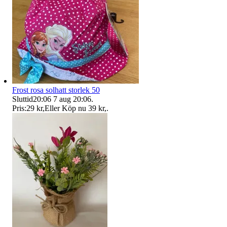
Frost rosa solhatt storlek 50
Sluttid
20:06
7 aug 20:06
.
Pris:
29 kr
,
Eller Köp nu
39 kr
,
.