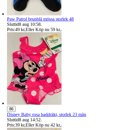
Paw Patrol brunblå mössa storlek 48
Sluttid
8 aug 10:58
.
Pris:
49 kr
,
Eller Köp nu
59 kr
,
.
86
Disney Baby rosa baddräkt, storlek 23 mån
Sluttid
8 aug 14:52
.
Pris:
39 kr
,
Eller Köp nu
42 kr
,
.