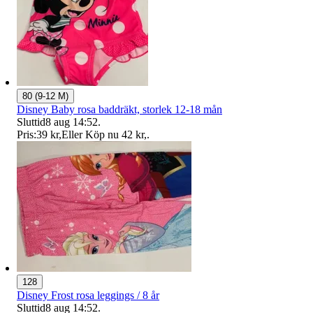
80 (9-12 M)
Disney Baby rosa baddräkt, storlek 12-18 mån
Sluttid
8 aug 14:52
.
Pris:
39 kr
,
Eller Köp nu
42 kr
,
.
128
Disney Frost rosa leggings / 8 år
Sluttid
8 aug 14:52
.