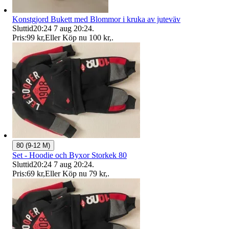
Konstgjord Bukett med Blommor i kruka av juteväv
Sluttid
20:24
7 aug 20:24
.
Pris:
99 kr
,
Eller Köp nu
100 kr
,
.
80 (9-12 M)
Set - Hoodie och Byxor Storkek 80
Sluttid
20:24
7 aug 20:24
.
Pris:
69 kr
,
Eller Köp nu
79 kr
,
.