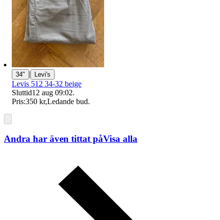
|
34"
Levi's
Levis 512 34-32 beige
Sluttid
12 aug 09:02
.
Pris:
350 kr
,
Ledande bud
.
Andra har även tittat på
Visa alla