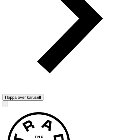
Hoppa över karusell