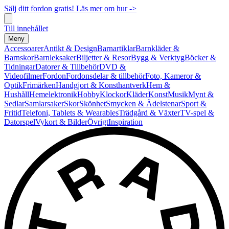
Sälj ditt fordon gratis! Läs mer om hur ->
Till innehållet
Meny
Accessoarer
Antikt & Design
Barnartiklar
Barnkläder &
Barnskor
Barnleksaker
Biljetter & Resor
Bygg & Verktyg
Böcker &
Tidningar
Datorer & Tillbehör
DVD &
Videofilmer
Fordon
Fordonsdelar & tillbehör
Foto, Kameror &
Optik
Frimärken
Handgjort & Konsthantverk
Hem &
Hushåll
Hemelektronik
Hobby
Klockor
Kläder
Konst
Musik
Mynt &
Sedlar
Samlarsaker
Skor
Skönhet
Smycken & Ädelstenar
Sport &
Fritid
Telefoni, Tablets & Wearables
Trädgård & Växter
TV-spel &
Datorspel
Vykort & Bilder
Övrigt
Inspiration