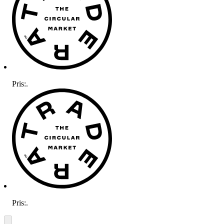
Pris:
.
Pris:
.