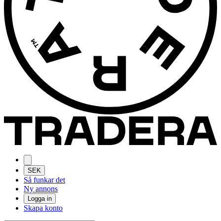
SEK
Så funkar det
Ny annons
Logga in
Skapa konto