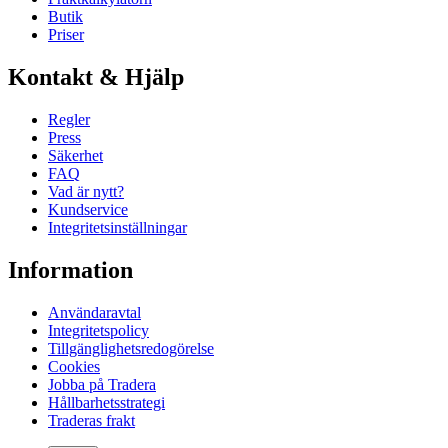
Butik
Priser
Kontakt & Hjälp
Regler
Press
Säkerhet
FAQ
Vad är nytt?
Kundservice
Integritetsinställningar
Information
Användaravtal
Integritetspolicy
Tillgänglighetsredogörelse
Cookies
Jobba på Tradera
Hållbarhetsstrategi
Traderas frakt