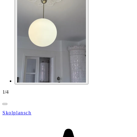
1
/
4
Skolplansch