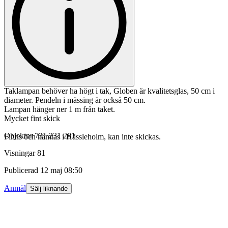
Taklampan behöver ha högt i tak, Globen är kvalitetsglas, 50 cm i
diameter. Pendeln i mässing är också 50 cm.
Lampan hänger ner 1 m från taket.
Mycket fint skick
Objektnr
731 231 281
Finns och hämtas i Hässleholm, kan inte skickas.
Visningar
81
Publicerad
12 maj 08:50
Anmäl
Sälj liknande