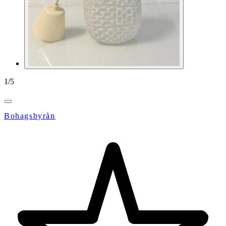
1
/
5
Bohagsbyrån