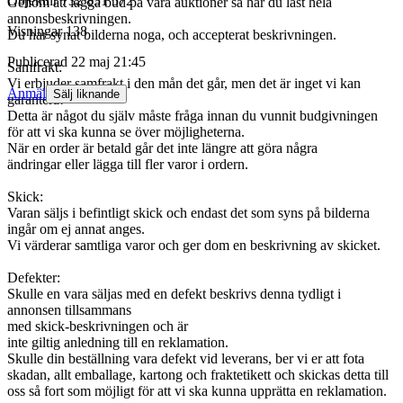
Objektnr
732 851 572
Genom att lägga bud på våra auktioner så har du läst hela
annonsbeskrivningen.
Visningar
138
Du har synat bilderna noga, och accepterat beskrivningen.
Publicerad
22 maj 21:45
Samfrakt:
Vi erbjuder samfrakt i den mån det går, men det är inget vi kan
Anmäl
Sälj liknande
garantera!
Detta är något du själv måste fråga innan du vunnit budgivningen
för att vi ska kunna se över möjligheterna.
När en order är betald går det inte längre att göra några
ändringar eller lägga till fler varor i ordern.
Skick:
Varan säljs i befintligt skick och endast det som syns på bilderna
ingår om ej annat anges.
Vi värderar samtliga varor och ger dom en beskrivning av skicket.
Defekter:
Skulle en vara säljas med en defekt beskrivs denna tydligt i
annonsen tillsammans
med skick-beskrivningen och är
inte giltig anledning till en reklamation.
Skulle din beställning vara defekt vid leverans, ber vi er att fota
skadan, allt emballage, kartong och fraktetikett och skickas detta till
oss så fort som möjligt för att vi ska kunna upprätta en reklamation.