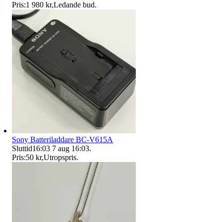
Pris:
1 980 kr
,
Ledande bud
.
Sony Batteriladdare BC-V615A
Sluttid
16:03
7 aug 16:03
.
Pris:
50 kr
,
Utropspris
.