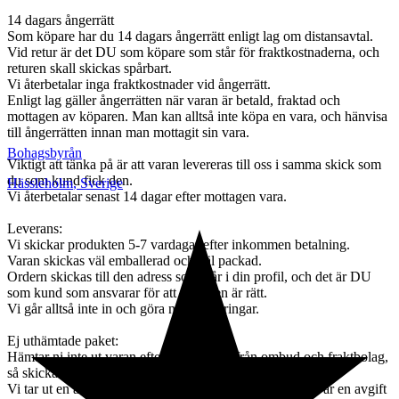
14 dagars ångerrätt
Som köpare har du 14 dagars ångerrätt enligt lag om distansavtal.
Vid retur är det DU som köpare som står för fraktkostnaderna, och
returen skall skickas spårbart.
Vi återbetalar inga fraktkostnader vid ångerrätt.
Enligt lag gäller ångerrätten när varan är betald, fraktad och
mottagen av köparen. Man kan alltså inte köpa en vara, och hänvisa
till ångerrätten innan man mottagit sin vara.
Bohagsbyrån
Viktigt att tänka på är att varan levereras till oss i samma skick som
du som kund fick den.
Hässleholm
,
Sverige
Vi återbetalar senast 14 dagar efter mottagen vara.
Leverans:
Vi skickar produkten 5-7 vardagar efter inkommen betalning.
Varan skickas väl emballerad och väl packad.
Ordern skickas till den adress som står i din profil, och det är DU
som kund som ansvarar för att adressen är rätt.
Vi går alltså inte in och göra några ändringar.
Ej uthämtade paket:
Hämtar ni inte ut varan efter påminnelse från ombud och fraktbolag,
så skickas varan tillbaka till oss,
Vi tar ut en avgift om 395 kr för orderhantering, och det är en avgift