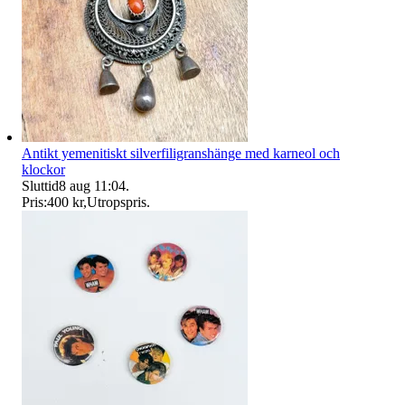
Antikt yemenitiskt silverfiligranshänge med karneol och
klockor
Sluttid
8 aug 11:04
.
Pris:
400 kr
,
Utropspris
.