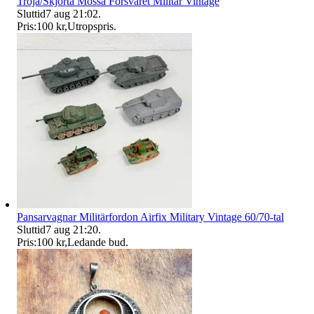
Tröja/Skjorta Mössa Försvaret Militär Vintage
Sluttid
7 aug 21:02
.
Pris:
100 kr
,
Utropspris
.
Pansarvagnar Militärfordon Airfix Military Vintage 60/70-tal
Sluttid
7 aug 21:20
.
Pris:
100 kr
,
Ledande bud
.