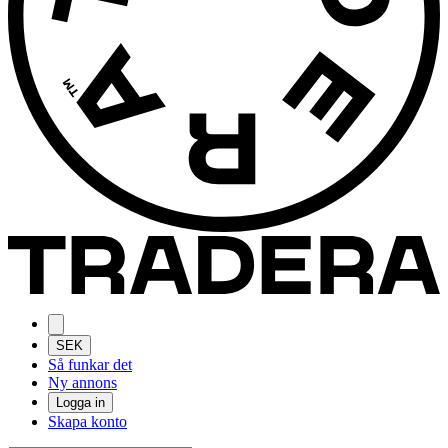
SEK
Så funkar det
Ny annons
Logga in
Skapa konto