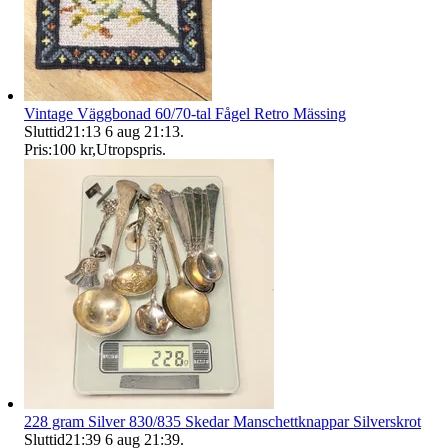
Vintage Väggbonad 60/70-tal Fågel Retro Mässing
Sluttid
21:13
6 aug 21:13
.
Pris:
100 kr
,
Utropspris
.
228 gram Silver 830/835 Skedar Manschettknappar Silverskrot
Sluttid
21:39
6 aug 21:39
.