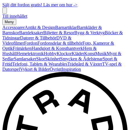
Sälj ditt fordon gratis! Läs mer om hur ->
Till innehållet
Meny
Accessoarer
Antikt & Design
Barnartiklar
Barnkläder &
Barnskor
Barnleksaker
Biljetter & Resor
Bygg & Verktyg
Böcker &
Tidningar
Datorer & Tillbehör
DVD &
Videofilmer
Fordon
Fordonsdelar & tillbehör
Foto, Kameror &
Optik
Frimärken
Handgjort & Konsthantverk
Hem &
Hushåll
Hemelektronik
Hobby
Klockor
Kläder
Konst
Musik
Mynt &
Sedlar
Samlarsaker
Skor
Skönhet
Smycken & Ädelstenar
Sport &
Fritid
Telefoni, Tablets & Wearables
Trädgård & Växter
TV-spel &
Datorspel
Vykort & Bilder
Övrigt
Inspiration