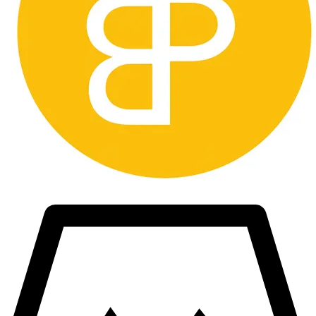
att manipulera tullavgiften, då det är olagligt och köper kommer att
hävas.
Länder vi inte skickar till är bland annat Taiwan.