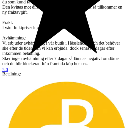
du som kund få stå för.
Den kvittas mot din order. Ska varan skickas igen så tillkommer en
ny fraktavgift.
Frakt:
I våra fraktpriser ingår emballage och hantering.
Avhämtning:
Vi erbjuder avhämtning i vår butik i Hässleholm, och det behöver
ske efter de tider som vi kan erbjuda, dock senast 7 dagar efter
inkommen betalning.
Sker ingen avhämtning efter 7 dagar så lämnas negativt omdöme
och du blir blockerad från framtida köp hos oss.
5.0
Betalning:
Betalning skall ske senast 3 dagar efter avslutad auktion.
Inkommer ingen betalning så läggs objektet ut igen utan undantag
Köpare utanför sveriges gränsen måste kontakta oss innan bud läggs
så vi kan räkna ut vad
frakten kommer att kosta och om det går att skicka med spårbar frakt
vilket är ett krav från oss.
Väljer man att buda utan att kontakta oss först så förbehåller vi oss
rätten att avbryta köpet och du som köpare
blir blockerad från framtida köp. Vi godkänner inte att man ber oss