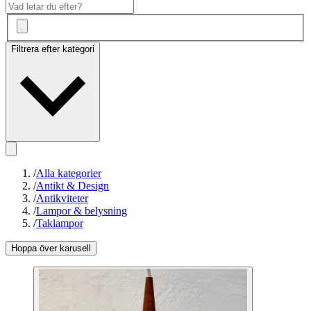
Filtrera efter kategori
/
Alla kategorier
/
Antikt & Design
/
Antikviteter
/
Lampor & belysning
/
Taklampor
Hoppa över karusell