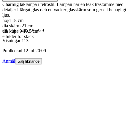
Charmig taklampa i retrostil. Lampan har en teak trästomme med
detaljer i färgat glas och en vacker glasskärm som ger ett behagligt
ljus.
höjd 18 cm
dia skärm 21 cm
Objektnr
740 226 229
dia kupa 9/10,5 cm
e bilder för skick
Visningar
113
Publicerad
12 jul 20:09
Anmäl
Sälj liknande