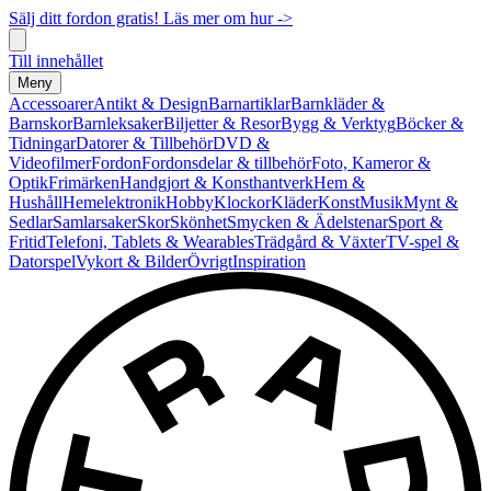
Sälj ditt fordon gratis! Läs mer om hur ->
Till innehållet
Meny
Accessoarer
Antikt & Design
Barnartiklar
Barnkläder &
Barnskor
Barnleksaker
Biljetter & Resor
Bygg & Verktyg
Böcker &
Tidningar
Datorer & Tillbehör
DVD &
Videofilmer
Fordon
Fordonsdelar & tillbehör
Foto, Kameror &
Optik
Frimärken
Handgjort & Konsthantverk
Hem &
Hushåll
Hemelektronik
Hobby
Klockor
Kläder
Konst
Musik
Mynt &
Sedlar
Samlarsaker
Skor
Skönhet
Smycken & Ädelstenar
Sport &
Fritid
Telefoni, Tablets & Wearables
Trädgård & Växter
TV-spel &
Datorspel
Vykort & Bilder
Övrigt
Inspiration