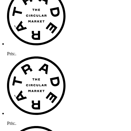
Pris:
.
Pris:
.