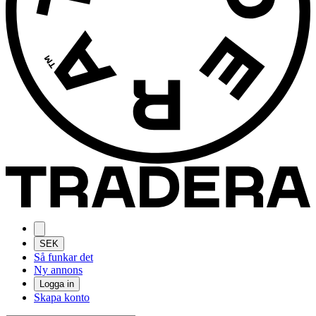
SEK
Så funkar det
Ny annons
Logga in
Skapa konto