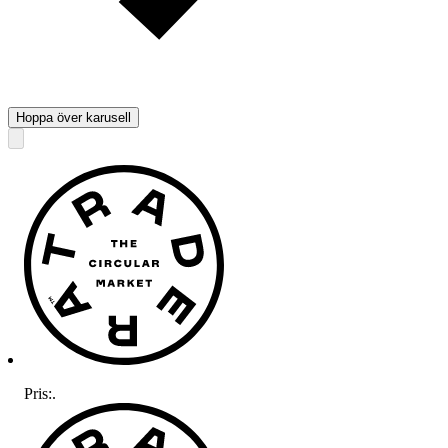
Hoppa över karusell
Pris:
.