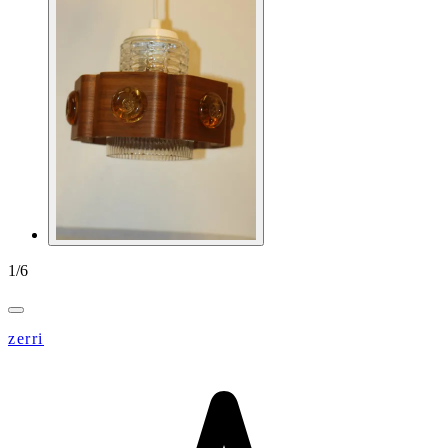
1
/
6
zerri