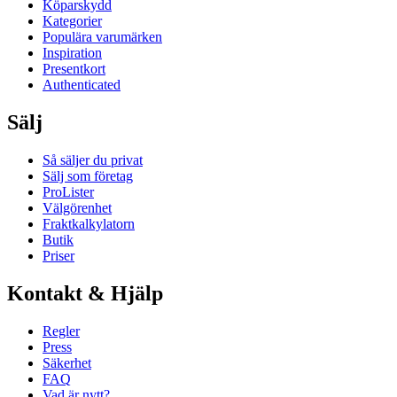
Köparskydd
Kategorier
Populära varumärken
Inspiration
Presentkort
Authenticated
Sälj
Så säljer du privat
Sälj som företag
ProLister
Välgörenhet
Fraktkalkylatorn
Butik
Priser
Kontakt & Hjälp
Regler
Press
Säkerhet
FAQ
Vad är nytt?