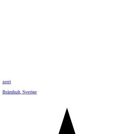
zerri
Brämhult
,
Sverige